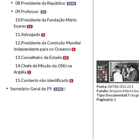
08.Presidente da República
3338
09.Professor
25
10.Presidente da Fundação Mário
Soares
12
11.Advogado
5
12.Presidente da Comissão Mundial
Independente para os Oceanos
6
13.Conselheiro de Estado
20
14.Chefe de Missão da ONU na
Argélia
2
15.Contexto não identificado
6
Pasta:
06786.001.221
Secretário-Geral do PS
1380
I
Fundo:
Arquivo Mário So
Tipo Documental:
Fotogr
Página(s):
2