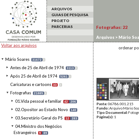
ARQUIVOS
GUIAS DE PESQUISA
PROJETO
PARCERIAS
Fotografias:
22
Arquivos
>
Mário Soa
Visita ao Brasil
Voltar aos arquivos
ordenar po
Mário Soares
31672
I
Antes de 25 de Abril de 1974
3113
I
Após 25 de Abril de 1974
5261
I
Caricaturas e cartoons
33
I
Fotografias
21885
I
01.Vida pessoal e familiar
42
206
Pasta:
06786.001.215
Fundo:
Arquivo Mário So
02.Opositor ao Estado Novo
140
Tipo Documental:
Fotogr
Página(s):
1
03.Secretário-Geral do PS
12
283
04.Ministro dos Negócios
Estrangeiros
9
89