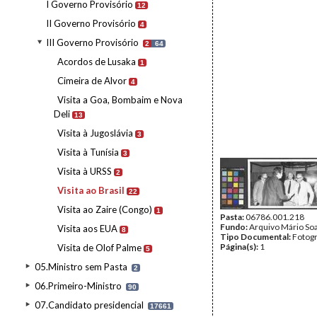
I Governo Provisório
12
II Governo Provisório
4
III Governo Provisório
2
64
Acordos de Lusaka
1
Cimeira de Alvor
4
Visita a Goa, Bombaim e Nova
Deli
13
Visita à Jugoslávia
3
Visita à Tunísia
3
Visita à URSS
2
Visita ao Brasil
22
Visita ao Zaire (Congo)
1
Pasta:
06786.001.218
Fundo:
Arquivo Mário So
Visita aos EUA
8
Tipo Documental:
Fotogr
Página(s):
1
Visita de Olof Palme
5
05.Ministro sem Pasta
2
06.Primeiro-Ministro
90
07.Candidato presidencial
17661