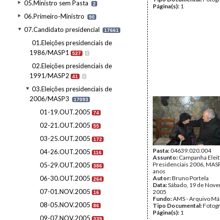
05.Ministro sem Pasta
2
Página(s):
1
06.Primeiro-Ministro
90
07.Candidato presidencial
17661
01.Eleições presidenciais de
1986/MASP1
527
I
02.Eleições presidenciais de
1991/MASP2
41
I
03.Eleições presidenciais de
2006/MASP3
17093
01-19.OUT.2005
74
02-21.OUT.2005
55
03-25.OUT.2005
172
Pasta:
04639.020.004
04-26.OUT.2005
116
Assunto:
Campanha Eleit
Presidenciais 2006, MASPI
05-29.OUT.2005
386
anos
06-30.OUT.2005
Autor:
Bruno Portela
264
Data:
Sábado, 19 de Nov
07-01.NOV.2005
2005
16
Fundo:
AMS - Arquivo Má
08-05.NOV.2005
Tipo Documental:
Fotogr
86
Página(s):
1
09-07.NOV.2005
339