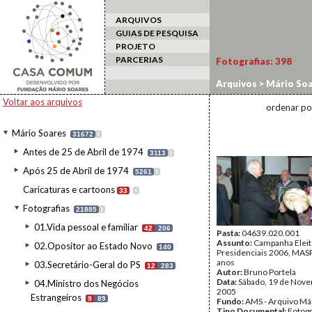
ARQUIVOS
GUIAS DE PESQUISA
PROJETO
PARCERIAS
Fotografias:
398
Arquivos
>
Mário Soa
2006/MASP3
>
20-19
Voltar aos arquivos
ordenar po
Mário Soares
31672
I
Antes de 25 de Abril de 1974
3113
I
Após 25 de Abril de 1974
5261
I
Caricaturas e cartoons
33
I
Fotografias
21885
I
01.Vida pessoal e familiar
42
206
Pasta:
04639.020.001
Assunto:
Campanha Eleit
02.Opositor ao Estado Novo
140
Presidenciais 2006, MASPI
anos
03.Secretário-Geral do PS
12
283
Autor:
Bruno Portela
Data:
Sábado, 19 de Nov
04.Ministro dos Negócios
2005
Estrangeiros
9
89
Fundo:
AMS - Arquivo Má
Tipo Documental:
Fotogr