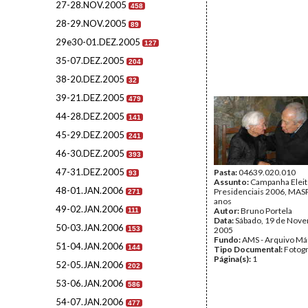
27-28.NOV.2005
458
28-29.NOV.2005
89
29e30-01.DEZ.2005
127
35-07.DEZ.2005
204
38-20.DEZ.2005
32
39-21.DEZ.2005
479
44-28.DEZ.2005
141
45-29.DEZ.2005
241
46-30.DEZ.2005
393
47-31.DEZ.2005
Pasta:
04639.020.010
93
Assunto:
Campanha Eleit
48-01.JAN.2006
Presidenciais 2006, MASPI
271
anos
49-02.JAN.2006
Autor:
Bruno Portela
111
Data:
Sábado, 19 de Nov
50-03.JAN.2006
153
2005
Fundo:
AMS - Arquivo Má
51-04.JAN.2006
144
Tipo Documental:
Fotogr
Página(s):
1
52-05.JAN.2006
202
53-06.JAN.2006
586
54-07.JAN.2006
477