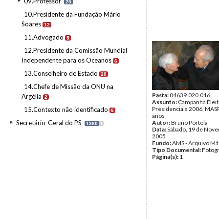
09.Professor
25
10.Presidente da Fundação Mário
Soares
12
11.Advogado
5
12.Presidente da Comissão Mundial
Independente para os Oceanos
6
13.Conselheiro de Estado
20
14.Chefe de Missão da ONU na
Pasta:
04639.020.016
Argélia
2
Assunto:
Campanha Eleit
Presidenciais 2006, MASPI
15.Contexto não identificado
6
anos
Secretário-Geral do PS
Autor:
Bruno Portela
1380
I
Data:
Sábado, 19 de Nov
2005
Fundo:
AMS - Arquivo Má
Tipo Documental:
Fotogr
Página(s):
1