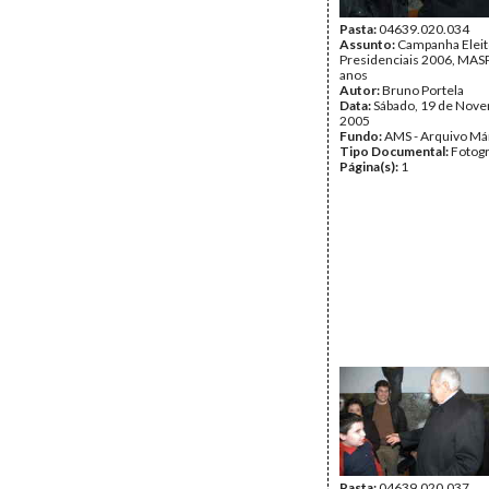
Pasta:
04639.020.034
Assunto:
Campanha Eleit
Presidenciais 2006, MASPI
anos
Autor:
Bruno Portela
Data:
Sábado, 19 de Nov
2005
Fundo:
AMS - Arquivo Má
Tipo Documental:
Fotogr
Página(s):
1
Pasta:
04639.020.037