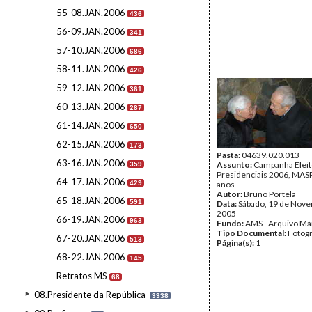
55-08.JAN.2006
436
56-09.JAN.2006
341
57-10.JAN.2006
686
58-11.JAN.2006
426
59-12.JAN.2006
361
60-13.JAN.2006
287
61-14.JAN.2006
650
62-15.JAN.2006
173
Pasta:
04639.020.013
63-16.JAN.2006
Assunto:
Campanha Eleit
359
Presidenciais 2006, MASPI
64-17.JAN.2006
429
anos
Autor:
Bruno Portela
65-18.JAN.2006
591
Data:
Sábado, 19 de Nov
2005
66-19.JAN.2006
963
Fundo:
AMS - Arquivo Má
Tipo Documental:
Fotogr
67-20.JAN.2006
513
Página(s):
1
68-22.JAN.2006
145
Retratos MS
68
08.Presidente da República
3338