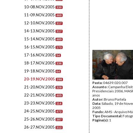
10-08.NOV.2005
330
11-09.NOV.2005
460
12-10.NOV.2005
317
14-13.NOV.2005
317
15-14.NOV.2005
489
16-15.NOV.2005
173
17-16.NOV.2005
54
18-17.NOV.2005
336
19-18.NOV.2005
64
20-19.NOV.2005
398
Pasta:
04639.020.007
21-20.NOV.2005
Assunto:
Campanha Eleit
328
Presidenciais 2006, MASPI
22-21.NOV.2005
anos
405
Autor:
Bruno Portela
23-23.NOV.2005
Data:
Sábado, 19 de Nov
114
2005
24-25.NOV.2005
Fundo:
AMS - Arquivo Má
472
Tipo Documental:
Fotogr
25-26.NOV.2005
387
Página(s):
1
26-27.NOV.2005
312