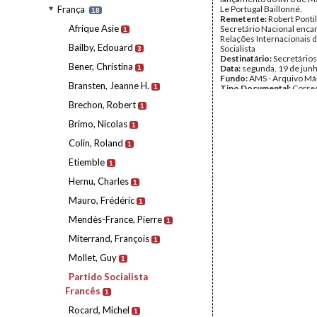
França
Le Portugal Baillonné.
18
Remetente:
Robert Pontil
Afrique Asie
Secretário Nacional enca
1
Relações Internacionais d
Bailby, Edouard
Socialista
3
Destinatário:
Secretários
Bener, Christina
Data:
segunda, 19 de jun
1
Fundo:
AMS - Arquivo Má
Bransten, Jeanne H.
1
Tipo Documental:
Corre
Página(s):
1
Brechon, Robert
1
Brimo, Nicolas
1
Colin, Roland
1
Etiemble
1
Hernu, Charles
1
Mauro, Frédéric
1
Mendès-France, Pierre
1
Miterrand, François
1
Mollet, Guy
1
Partido Socialista
Francês
1
Rocard, Michel
1