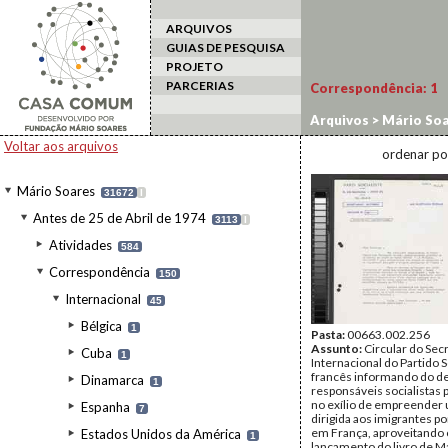
ARQUIVOS
GUIAS DE PESQUISA
PROJETO
PARCERIAS
Correspondência:
1
Arquivos
>
Mário Soa
Partido Socialista F
Voltar aos arquivos
ordenar po
Mário Soares
31672
I
Antes de 25 de Abril de 1974
3113
I
Atividades
584
Correspondência
150
Internacional
45
Bélgica
1
Pasta:
00663.002.256
Assunto:
Circular do Sec
Cuba
1
Internacional do Partido S
francês informando do d
Dinamarca
1
responsáveis socialistas
no exílio de empreender
Espanha
7
dirigida aos imigrantes p
em França, aproveitando 
Estados Unidos da América
1
lançamento do livro de M