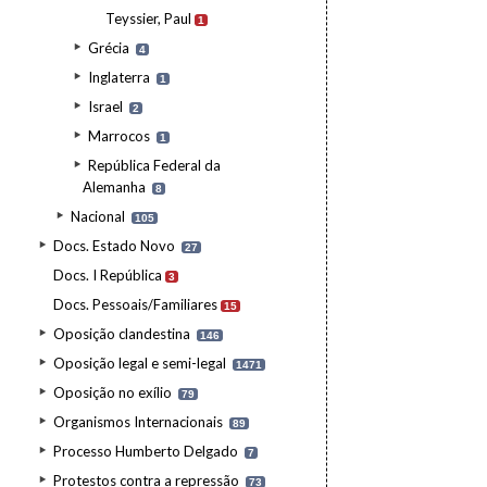
Teyssier, Paul
1
Grécia
4
Inglaterra
1
Israel
2
Marrocos
1
República Federal da
Alemanha
8
Nacional
105
Docs. Estado Novo
27
Docs. I República
3
Docs. Pessoais/Familiares
15
Oposição clandestina
146
Oposição legal e semi-legal
1471
Oposição no exílio
79
Organismos Internacionais
89
Processo Humberto Delgado
7
Protestos contra a repressão
73