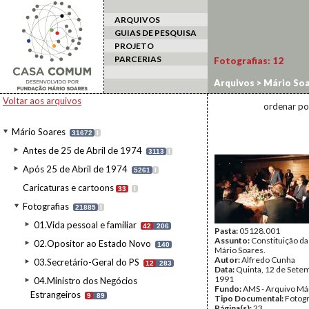
ARQUIVOS
GUIAS DE PESQUISA
PROJETO
PARCERIAS
Fotografias:
12
Arquivos
>
Mário Soa
Voltar aos arquivos
ordenar po
Mário Soares
31672
I
Antes de 25 de Abril de 1974
3113
I
Após 25 de Abril de 1974
5261
I
Caricaturas e cartoons
33
I
Fotografias
21885
I
01.Vida pessoal e familiar
42
206
Pasta:
05128.001
Assunto:
Constituição d
02.Opositor ao Estado Novo
140
Mário Soares.
Autor:
Alfredo Cunha
03.Secretário-Geral do PS
12
283
Data:
Quinta, 12 de Sete
1991
04.Ministro dos Negócios
Fundo:
AMS - Arquivo Má
Estrangeiros
9
89
Tipo Documental:
Fotogr
Página(s):
23