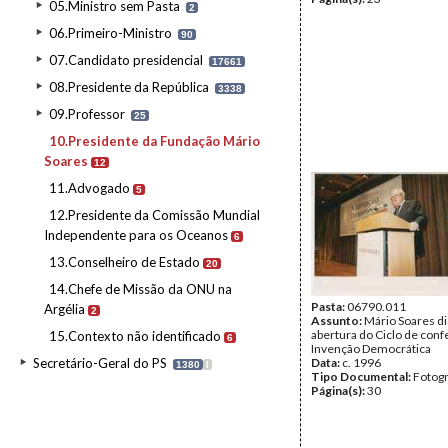
05.Ministro sem Pasta
2
06.Primeiro-Ministro
90
07.Candidato presidencial
17661
08.Presidente da República
3338
09.Professor
25
10.Presidente da Fundação Mário
Soares
12
11.Advogado
5
12.Presidente da Comissão Mundial
Independente para os Oceanos
6
13.Conselheiro de Estado
20
14.Chefe de Missão da ONU na
Pasta:
06790.011
Argélia
2
Assunto:
Mário Soares d
abertura do Ciclo de conf
15.Contexto não identificado
6
Invenção Democrática
Secretário-Geral do PS
Data:
c. 1996
1380
I
Tipo Documental:
Fotogr
Página(s):
30