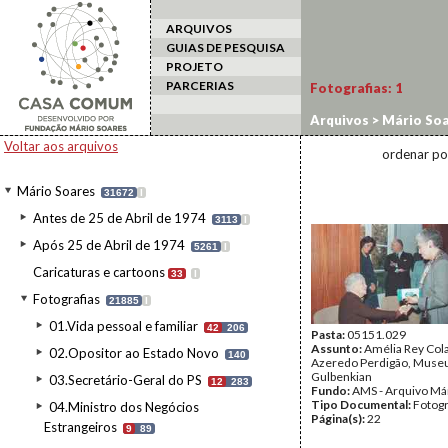
ARQUIVOS
GUIAS DE PESQUISA
PROJETO
PARCERIAS
Fotografias:
1
Arquivos
>
Mário Soa
Voltar aos arquivos
ordenar po
Mário Soares
31672
I
Antes de 25 de Abril de 1974
3113
I
Após 25 de Abril de 1974
5261
I
Caricaturas e cartoons
33
I
Fotografias
21885
I
01.Vida pessoal e familiar
42
206
Pasta:
05151.029
Assunto:
Amélia Rey Col
02.Opositor ao Estado Novo
140
Azeredo Perdigão, Muse
Gulbenkian
03.Secretário-Geral do PS
12
283
Fundo:
AMS - Arquivo Má
Tipo Documental:
Fotogr
04.Ministro dos Negócios
Página(s):
22
Estrangeiros
9
89