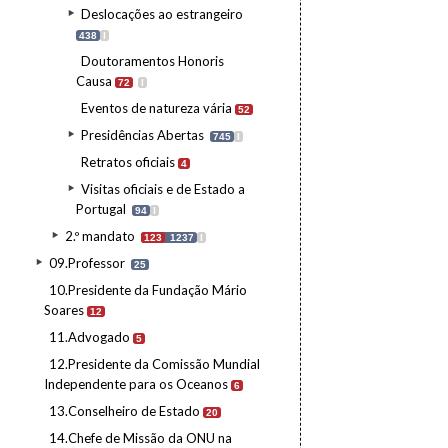
Deslocações ao estrangeiro
438
I
Doutoramentos Honoris
Causa
72
I
Eventos de natureza vária
52
Presidências Abertas
745
I
Retratos oficiais
4
Visitas oficiais e de Estado a
Portugal
94
I
2.º mandato
123
1237
I
09.Professor
25
10.Presidente da Fundação Mário
Soares
12
11.Advogado
5
12.Presidente da Comissão Mundial
Independente para os Oceanos
6
13.Conselheiro de Estado
20
14.Chefe de Missão da ONU na