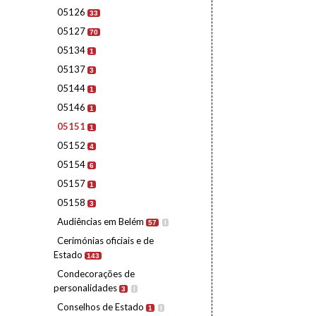
05126
33
05127
70
05134
1
05137
3
05144
1
05146
1
05151
1
05152
4
05154
6
05157
1
05158
3
Audiências em Belém
57
I
Cerimónias oficiais e de
Estado
143
Condecorações de
personalidades
3
I
Conselhos de Estado
1
I