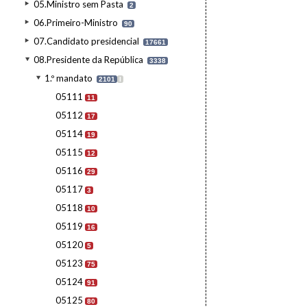
05.Ministro sem Pasta
2
06.Primeiro-Ministro
90
07.Candidato presidencial
17661
08.Presidente da República
3338
1.º mandato
2101
I
05111
11
05112
17
05114
19
05115
12
05116
29
05117
3
05118
10
05119
16
05120
5
05123
75
05124
91
05125
80