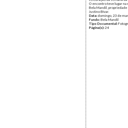
O encontro teve lugar na
Bela Mandil, propriedade 
Justino Bívar.
Data:
domingo, 23 de ma
Fundo:
Bela Mandil
Tipo Documental:
Fotogr
Página(s):
24