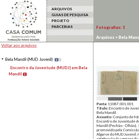
ARQUIVOS
GUIAS DE PESQUISA
PROJETO
PARCERIAS
Fotografias:
1
Arquivos
>
Bela Mand
Voltar aos arquivos
Bela Mandil (MUD Juvenil)
1
I
Encontro da Juventude (MUDJ) em Bela
Mandil
1
Pasta:
11087.001.001
Título:
Encontro de Juve
Bela Mandil
Assunto:
Conjunto de fot
Encontro de Juventude d
Mandil (Pechão - Olhão), 
promovido pela Comissão 
Algarve do MUD Juvenil, 
celebração da semana da