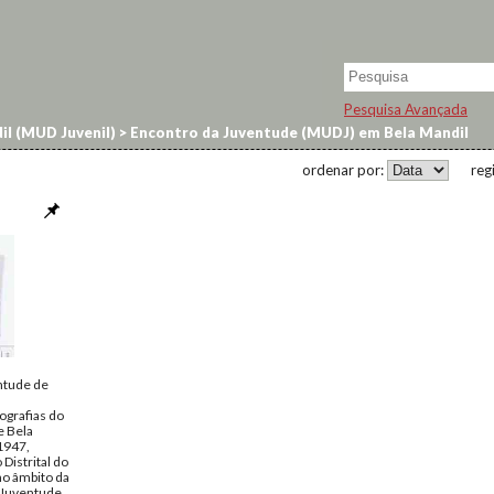
Pesquisa Avançada
il (MUD Juvenil)
>
Encontro da Juventude (MUDJ) em Bela Mandil
ordenar por:
reg
ntude de
ografias do
e Bela
1947,
Distrital do
no âmbito da
 Juventude.