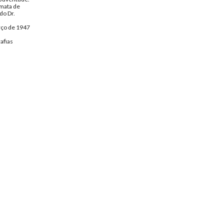
 mata de
do Dr.
rço de 1947
afias