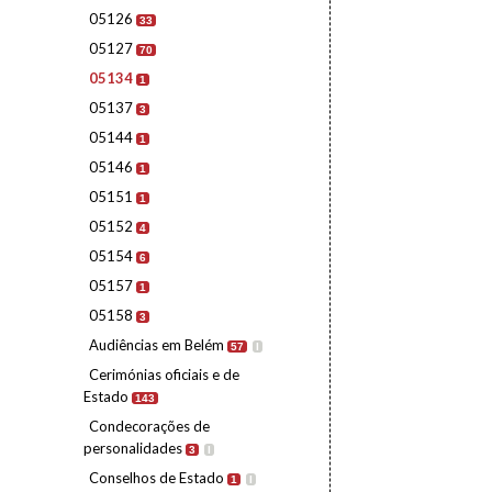
05126
33
05127
70
05134
1
05137
3
05144
1
05146
1
05151
1
05152
4
05154
6
05157
1
05158
3
Audiências em Belém
57
I
Cerimónias oficiais e de
Estado
143
Condecorações de
personalidades
3
I
Conselhos de Estado
1
I