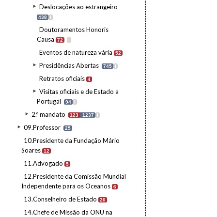
Deslocações ao estrangeiro
438
I
Doutoramentos Honoris
Causa
72
I
Eventos de natureza vária
52
Presidências Abertas
745
I
Retratos oficiais
4
Visitas oficiais e de Estado a
Portugal
94
I
2.º mandato
123
1237
I
09.Professor
25
10.Presidente da Fundação Mário
Soares
12
11.Advogado
5
12.Presidente da Comissão Mundial
Independente para os Oceanos
6
13.Conselheiro de Estado
20
14.Chefe de Missão da ONU na