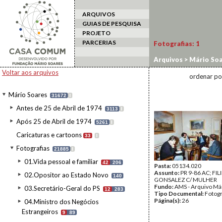
ARQUIVOS
GUIAS DE PESQUISA
PROJETO
PARCERIAS
Fotografias:
1
Arquivos
>
Mário Soa
Voltar aos arquivos
ordenar po
Mário Soares
31672
I
Antes de 25 de Abril de 1974
3113
I
Após 25 de Abril de 1974
5261
I
Caricaturas e cartoons
33
I
Fotografias
21885
I
01.Vida pessoal e familiar
42
206
Pasta:
05134.020
Assunto:
PR 9-86 AC; FIL
02.Opositor ao Estado Novo
140
GONSALEZ C/ MULHER
Fundo:
AMS - Arquivo Má
03.Secretário-Geral do PS
12
283
Tipo Documental:
Fotogr
Página(s):
26
04.Ministro dos Negócios
Estrangeiros
9
89