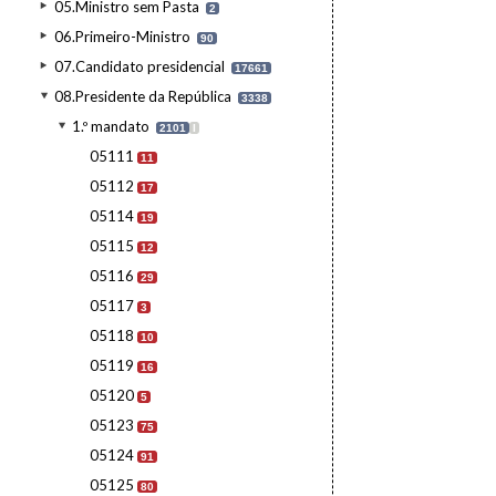
05.Ministro sem Pasta
2
06.Primeiro-Ministro
90
07.Candidato presidencial
17661
08.Presidente da República
3338
1.º mandato
2101
I
05111
11
05112
17
05114
19
05115
12
05116
29
05117
3
05118
10
05119
16
05120
5
05123
75
05124
91
05125
80