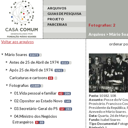
ARQUIVOS
GUIAS DE PESQUISA
PROJETO
PARCERIAS
Fotografias:
2
Arquivos
>
Mário Soa
Voltar aos arquivos
ordenar po
Mário Soares
31672
I
Antes de 25 de Abril de 1974
3113
I
Após 25 de Abril de 1974
5261
I
Caricaturas e cartoons
33
I
Fotografias
21885
I
01.Vida pessoal e familiar
42
206
Pasta:
10182.108
Assunto:
Posse do IV Go
02.Opositor ao Estado Novo
140
Provisório. Francisco Co
Presidente da República, 
03.Secretário-Geral do PS
12
283
Azevedo e Mário Soares.
Data:
Quarta, 26 de Març
04.Ministro dos Negócios
Fundo:
Isabel Soares
Estrangeiros
9
89
Tipo Documental:
Fotogr
Página(s):
1