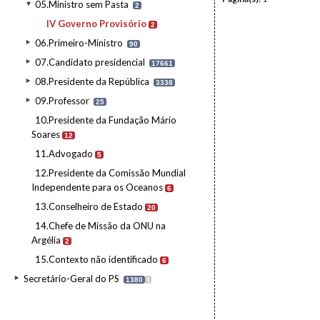
05.Ministro sem Pasta
2
IV Governo Provisório
2
06.Primeiro-Ministro
90
07.Candidato presidencial
17661
08.Presidente da República
3338
09.Professor
25
10.Presidente da Fundação Mário
Soares
12
11.Advogado
5
12.Presidente da Comissão Mundial
Independente para os Oceanos
6
13.Conselheiro de Estado
20
14.Chefe de Missão da ONU na
Argélia
2
15.Contexto não identificado
6
Secretário-Geral do PS
1380
I