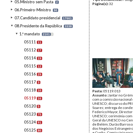
05.Ministro sem Pasta
2
Página(s):
32
06.Primeiro-Ministro
90
07.Candidato presidencial
17661
08.Presidente da República
3338
1.º mandato
2101
I
05111
11
05112
17
05114
19
05115
12
05116
29
05117
3
05118
10
Pasta:
05119.013
Assunto:
Jantar no Grémi
05119
16
com a comissão nacional 
UNESCO; discurso do PR
05120
5
Soares; entrega de conde
Federico Mayor, Director
05123
75
UNESCO; cerimónia com o
Geral da UNESCO no Cent
05124
91
de Belém; Durão Barroso,
dos Negócios Estrangeir
05125
80
e Cunha, Comissário para