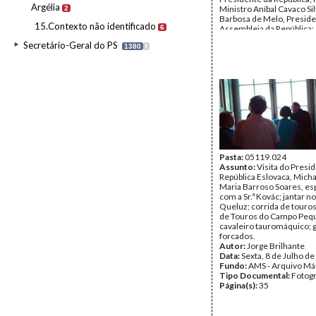
Argélia
Ministro Aníbal Cavaco Si
2
Barbosa de Melo, Preside
15.Contexto não identificado
6
Assembleia da República;
Alçada Baptista; Padre Vít
Secretário-Geral do PS
1380
I
Arquitecto Gonçalo Ribeir
Marquês de Fronteira.
Data:
Quarta, 8 de Junho 
Sexta, 10 de Junho de 19
Fundo:
AMS - Arquivo Má
Tipo Documental:
Fotogr
Página(s):
29
Pasta:
05119.024
Assunto:
Visita do Presi
República Eslovaca, Micha
Maria Barroso Soares, es
com a Sr.ª Kovác; jantar n
Queluz; corrida de touros
de Touros do Campo Peq
cavaleiro tauromáquico; 
forcados.
Autor:
Jorge Brilhante
Data:
Sexta, 8 de Julho d
Fundo:
AMS - Arquivo Má
Tipo Documental:
Fotogr
Página(s):
35