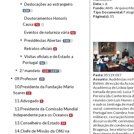
Data:
s.d.
Deslocações ao estrangeiro
Fundo:
AMS - Arquivo Má
438
I
Tipo Documental:
Fotogr
Página(s):
35
Doutoramentos Honoris
Causa
72
I
Eventos de natureza vária
52
Presidências Abertas
745
I
Retratos oficiais
4
Visitas oficiais e de Estado a
Portugal
94
I
2.º mandato
123
1237
I
Pasta:
05119.037
09.Professor
Assunto:
Audiências no P
25
Belém: direcção da Asso
10.Presidente da Fundação Mário
Académica de Lisboa (por
tomada de posse); Luísa 
Soares
12
Pereira (da Conferência d
reunião com Luís Nunes 
11.Advogado
5
e outros (entrega de med
ouro); comemorações do 
12.Presidente da Comissão Mundial
Portugal em Coimbra; ho
Independente para os Oceanos
6
militares; recriação histór
discurso do PR; cerimóni
13.Conselheiro de Estado
20
atribuição de condecoraç
Bragança, Secretário-Ger
14.Chefe de Missão da ONU na
Presidente da República; 