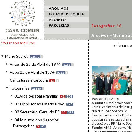
ARQUIVOS
GUIAS DE PESQUISA
PROJETO
PARCERIAS
Fotografias:
16
Arquivos
>
Mário Soa
Voltar aos arquivos
ordenar po
Mário Soares
31672
I
Antes de 25 de Abril de 1974
3113
I
Após 25 de Abril de 1974
5261
I
Caricaturas e cartoons
33
I
Fotografias
21885
I
01.Vida pessoal e familiar
42
206
Pasta:
05119.007
Assunto:
Deslocação ao d
02.Opositor ao Estado Novo
140
Leiria; cerimónia de inau
rua "Dr. João Soares" e
03.Secretário-Geral do PS
12
283
descerramento de lápide;
populares; sessão solene;
04.Ministro dos Negócios
alocução do PR Mário Soa
Estrangeiros
9
89
Fundo:
AMS - Arquivo Má
Tipo Documental:
Fotogr