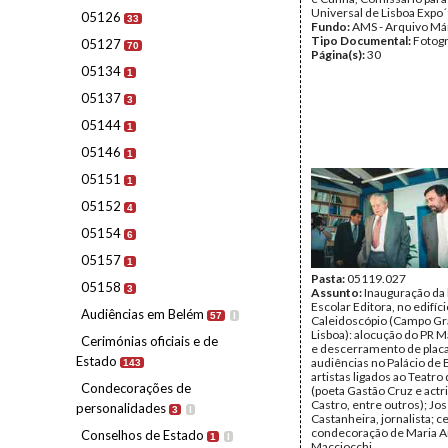
Universal de Lisboa Expo´
05126
33
Fundo:
AMS - Arquivo Má
Tipo Documental:
Fotogr
05127
70
Página(s):
30
05134
1
05137
3
05144
1
05146
1
05151
1
05152
4
05154
6
05157
1
Pasta:
05119.027
05158
3
Assunto:
Inauguração da l
Escolar Editora, no edifíci
Audiências em Belém
57
I
Caleidoscópio (Campo Gr
Lisboa): alocução do PR M
Cerimónias oficiais e de
e descerramento de placa
Estado
audiências no Palácio de
143
artistas ligados ao Teatro
Condecorações de
(poeta Gastão Cruz e actri
Castro, entre outros); Jo
personalidades
3
I
Castanheira, jornalista; 
condecoração de Maria A
Conselhos de Estado
1
I
Macciocchi.