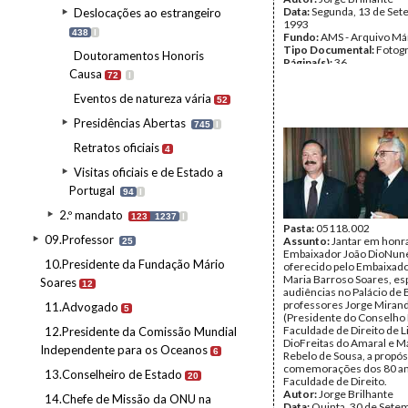
Data:
Segunda, 13 de Set
Deslocações ao estrangeiro
1993
438
I
Fundo:
AMS - Arquivo Má
Tipo Documental:
Fotogr
Doutoramentos Honoris
Página(s):
36
Causa
72
I
Eventos de natureza vária
52
Presidências Abertas
745
I
Retratos oficiais
4
Visitas oficiais e de Estado a
Portugal
94
I
2.º mandato
123
1237
I
Pasta:
05118.002
09.Professor
Assunto:
Jantar em honr
25
Embaixador João DioNune
10.Presidente da Fundação Mário
oferecido pelo Embaixador
Maria Barroso Soares, es
Soares
12
audiências no Palácio de
professores Jorge Miran
11.Advogado
5
(Presidente do Conselho 
Faculdade de Direito de L
12.Presidente da Comissão Mundial
DioFreitas do Amaral e M
Independente para os Oceanos
6
Rebelo de Sousa, a propós
comemorações dos 80 an
13.Conselheiro de Estado
20
Faculdade de Direito.
Autor:
Jorge Brilhante
14.Chefe de Missão da ONU na
Data:
Quinta, 30 de Sete