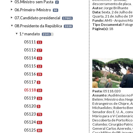
05.Ministro sem Pasta
2
descerramento de placa.
Autor:
Jorge Brilhante
06.Primeiro-Ministro
90
Data:
Sexta, 2 de Julho de
Quarta, 21 de Julho de 1
07.Candidato presidencial
17661
Fundo:
AMS - Arquivo Má
Tipo Documental:
Fotogr
08.Presidente da República
3338
Página(s):
18
1.º mandato
2101
I
05111
11
05112
17
05114
19
05115
12
05116
29
05117
3
05118
10
Pasta:
05118.020
Assunto:
Audiências no P
05119
16
Belém; Ministro dos Neg
Estrangeiros de Chipre, 
05120
5
Michaelides; Roberto Ben
Senador dos E. U. A., con
05123
75
Mário para o V Centenári
Descoberta de Porto Rico
05124
91
Colombo; Cirurgião Patri
General Carlos Azeredo, 
05125
80
Casa Militar do PR; inaug