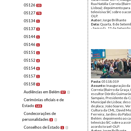
Rua Natália Correia (Bairr
05126
33
Lisboa); depoimento para 
televisiva SIC sobre o aco
05127
70
OLP.
Autor:
Jorge Brilhante
05134
1
Data:
Quarta, 8 de Setem
- Segunda, 13 de Setembr
05137
3
Fundo:
AMS - Arquivo Má
05144
Tipo Documental:
Fotogr
1
Página(s):
25
05146
1
05151
1
05152
4
05154
6
05157
1
Pasta:
05118.019
05158
3
Assunto:
Inauguração da 
Correia (Bairro da Graça, 
Audiências em Belém
57
I
escultor Dórdio Guimarãe
Sampaio, Presidente da 
Cerimónias oficiais e de
Municipal de Lisboa; des
Estado
de placa; João Soares, Ve
143
Cultura da CML; David M
Condecorações de
Ferreira; Jardins do Palác
Belém: depoimento ao ca
personalidades
3
I
televisão SIC sobre a assi
acordo Israel-OLP.
Conselhos de Estado
1
I
Autor:
Jorge Brilhante