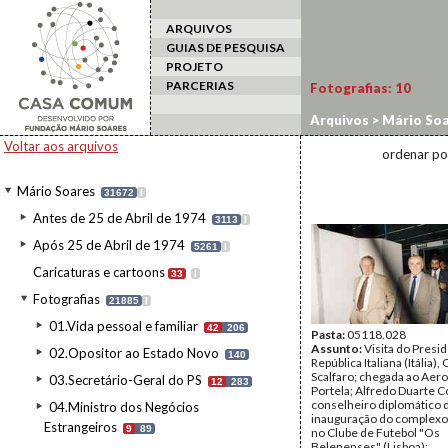
ARQUIVOS
GUIAS DE PESQUISA
PROJETO
PARCERIAS
Fotografias:
10
Arquivos
>
Mário Soa
Voltar aos arquivos
ordenar po
Mário Soares
31672
I
Antes de 25 de Abril de 1974
3113
I
Após 25 de Abril de 1974
5261
I
Caricaturas e cartoons
33
I
Fotografias
21885
I
01.Vida pessoal e familiar
42
206
Pasta:
05118.028
Assunto:
Visita do Presi
02.Opositor ao Estado Novo
140
República Italiana (Itália),
Scalfaro; chegada ao Aer
03.Secretário-Geral do PS
12
283
Portela; Alfredo Duarte C
conselheiro diplomático 
04.Ministro dos Negócios
inauguração do complexo 
Estrangeiros
9
89
no Clube de Futebol "Os
Belenenses" (Lisboa);