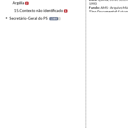
Argélia
1993
2
Fundo:
AMS - Arquivo Má
15.Contexto não identificado
6
Tipo Documental:
Fotogr
Página(s):
36
Secretário-Geral do PS
1380
I