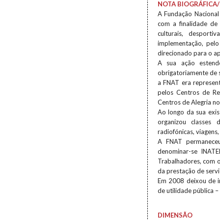
NOTA BIOGRÁFICA/
A Fundação Nacional 
com a finalidade de 
culturais, desport
implementação, pelo 
direcionado para o ap
A sua ação estende
obrigatoriamente de s
a FNAT era represen
pelos Centros de Re
Centros de Alegria no
Ao longo da sua exist
organizou classes d
radiofónicas, viagens
A FNAT permaneceu
denominar-se INATEL
Trabalhadores, com o 
da prestação de serviç
Em 2008 deixou de in
de utilidade pública 
DIMENSÃO