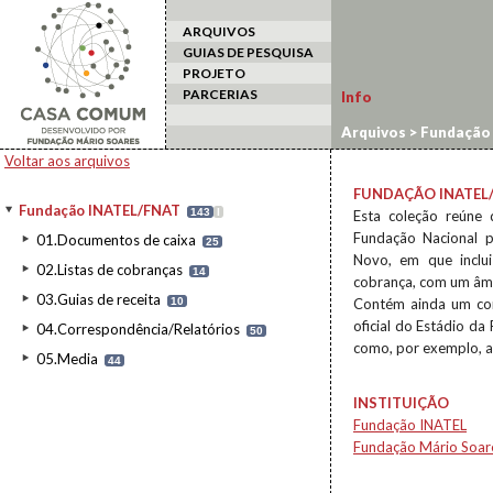
ARQUIVOS
GUIAS DE PESQUISA
PROJETO
PARCERIAS
Info
Arquivos
>
Fundação
Voltar aos arquivos
FUNDAÇÃO INATEL
Fundação INATEL/FNAT
143
I
Esta coleção reúne 
Fundação Nacional p
01.Documentos de caixa
25
Novo, em que inclui
02.Listas de cobranças
14
cobrança, com um âmb
03.Guias de receita
10
Contém ainda um con
oficial do Estádio d
04.Correspondência/Relatórios
50
como, por exemplo, as
05.Media
44
INSTITUIÇÃO
Fundação INATEL
Fundação Mário Soar