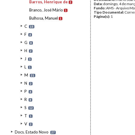
Barros, Henrique de
2
Data:
domingo, 4 de març
Fundo:
AMS - Arquivo Má
Branco, José Mário
1
Tipo Documental:
Corre
Página(s):
1
Bulhosa, Manuel
1
C
15
F
4
G
8
H
2
J
3
L
1
M
21
N
2
P
4
R
8
S
12
T
1
V
2
Docs. Estado Novo
27