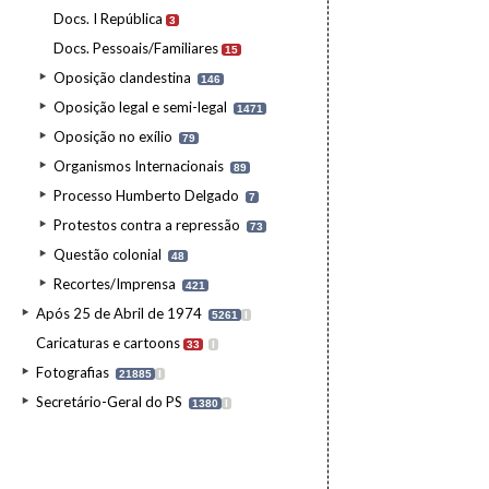
Docs. I República
3
Docs. Pessoais/Familiares
15
Oposição clandestina
146
Oposição legal e semi-legal
1471
Oposição no exílio
79
Organismos Internacionais
89
Processo Humberto Delgado
7
Protestos contra a repressão
73
Questão colonial
48
Recortes/Imprensa
421
Após 25 de Abril de 1974
5261
I
Caricaturas e cartoons
33
I
Fotografias
21885
I
Secretário-Geral do PS
1380
I