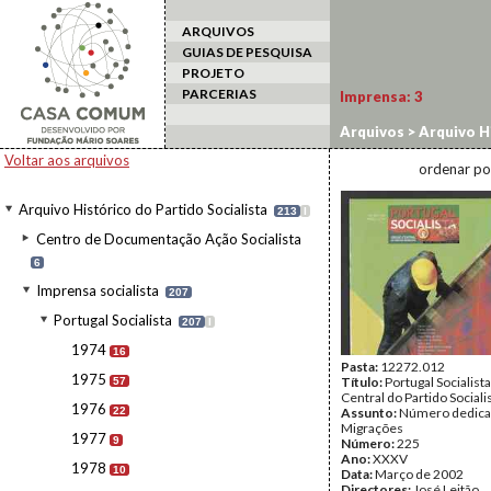
ARQUIVOS
GUIAS DE PESQUISA
PROJETO
PARCERIAS
Imprensa:
3
Arquivos
>
Arquivo Hi
Voltar aos arquivos
ordenar po
Arquivo Histórico do Partido Socialista
213
I
Centro de Documentação Ação Socialista
6
Imprensa socialista
207
Portugal Socialista
207
I
1974
16
Pasta:
12272.012
1975
Título:
Portugal Socialist
57
Central do Partido Sociali
1976
22
Assunto:
Número dedica
Migrações
1977
9
Número:
225
Ano:
XXXV
1978
10
Data:
Março de 2002
Directores:
José Leitão