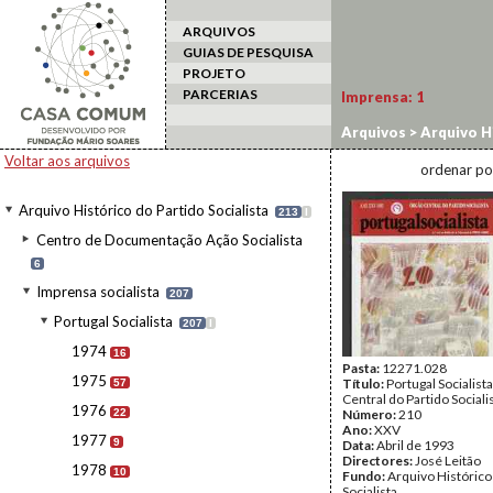
ARQUIVOS
GUIAS DE PESQUISA
PROJETO
PARCERIAS
Imprensa:
1
Arquivos
>
Arquivo Hi
Voltar aos arquivos
ordenar po
Arquivo Histórico do Partido Socialista
213
I
Centro de Documentação Ação Socialista
6
Imprensa socialista
207
Portugal Socialista
207
I
1974
16
Pasta:
12271.028
1975
Título:
Portugal Socialist
57
Central do Partido Sociali
1976
22
Número:
210
Ano:
XXV
1977
9
Data:
Abril de 1993
Directores:
José Leitão
1978
10
Fundo:
Arquivo Histórico
Socialista