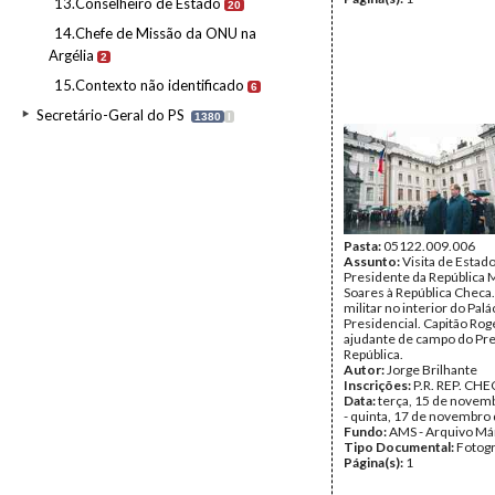
13.Conselheiro de Estado
20
14.Chefe de Missão da ONU na
Argélia
2
15.Contexto não identificado
6
Secretário-Geral do PS
1380
I
Pasta:
05122.009.006
Assunto:
Visita de Estad
Presidente da República 
Soares à República Checa
militar no interior do Palá
Presidencial. Capitão Rog
ajudante de campo do Pre
República.
Autor:
Jorge Brilhante
Inscrições:
P.R. REP. CHE
Data:
terça, 15 de novem
- quinta, 17 de novembro
Fundo:
AMS - Arquivo Má
Tipo Documental:
Fotogr
Página(s):
1