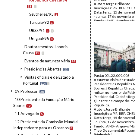
República Checa/94
Autor:
Jorge Brilhante
18
I
Inscrições:
P.R. REP. CHE
Data:
terça, 15 de novem
Seychelles/95
1
- quinta, 17 de novembro
Fundo:
AMS - Arquivo Má
Turquia/92
1
Tipo Documental:
Fotogr
Página(s):
28
URSS/91
3
I
Uruguai/95
3
Doutoramentos Honoris
Causa
15
I
Eventos de natureza vária
26
Presidências Abertas
22
Pasta:
05122.009.003
Visitas oficiais e de Estado a
Assunto:
Visita de Estad
Portugal
Presidente da República 
114
I
Soares à República Checa
09.Professor
25
militar no interior do Palá
Presidencial. Capitão Rog
10.Presidente da Fundação Mário
ajudante de campo do Pre
República.
Soares
12
Autor:
Jorge Brilhante
11.Advogado
Inscrições:
P.R. REP. CHE
5
Data:
terça, 15 de novem
12.Presidente da Comissão Mundial
- quinta, 17 de novembro
Fundo:
AMS - Arquivo Má
Independente para os Oceanos
6
Tipo Documental:
Fotogr
Página(s):
1