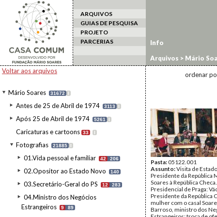
ARQUIVOS
GUIAS DE PESQUISA
PROJETO
PARCERIAS
Info
Arquivos
>
Mário Soa
estrangeiro
>
Repúbl
Voltar aos arquivos
ordenar po
Mário Soares
31672
I
Antes de 25 de Abril de 1974
3113
I
Após 25 de Abril de 1974
5261
I
Caricaturas e cartoons
33
I
Fotografias
21885
I
01.Vida pessoal e familiar
42
206
Pasta:
05122.001
Assunto:
Visita de Estad
02.Opositor ao Estado Novo
140
Presidente da República 
Soares à República Checa.
03.Secretário-Geral do PS
12
283
Presidencial de Praga: Vá
Presidente da República C
04.Ministro dos Negócios
mulher com o casal Soare
Estrangeiros
9
89
Barroso, ministro dos Ne
Estrangeiros; troca de of