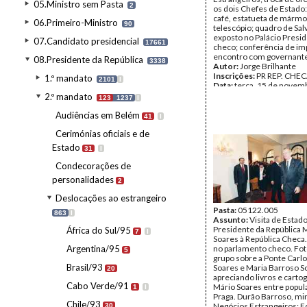
05.Ministro sem Pasta
2
os dois Chefes de Estado:
café, estatueta de mármo
06.Primeiro-Ministro
90
telescópio; quadro de Sal
exposto no Palácio Presid
07.Candidato presidencial
17661
checo; conferência de im
encontro com governante
08.Presidente da República
3338
Autor:
Jorge Brilhante
Inscrições:
PR REP. CHECA
1.º mandato
2101
I
Data:
terça, 15 de novem
- quinta, 17 de novembro
2.º mandato
123
1237
I
Fundo:
AMS - Arquivo Má
Tipo Documental:
Fotogr
Audiências em Belém
41
I
Página(s):
31
Cerimónias oficiais e de
Estado
31
I
Condecorações de
personalidades
2
Deslocações ao estrangeiro
Pasta:
05122.005
863
I
Assunto:
Visita de Estad
Presidente da República 
África do Sul/95
7
I
Soares à República Checa
Argentina/95
no parlamento checo. Fot
5
grupo sobre a Ponte Carlo
Brasil/93
Soares e Maria Barroso S
20
apreciando livros e cartog
Cabo Verde/91
Mário Soares entre popul
1
I
Praga. Durão Barroso, mi
Chile/93
Negócios Estrangeiros; 
30