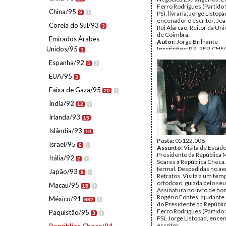
Ferro Rodrigues (Partido S
China/95
9
I
PS); livraria; Jorge Listopa
encenador e escritor; Joã
Coreia do Sul/93
3
Rui Alarcão, Reitor da Un
de Coimbra.
Emirados Árabes
Autor:
Jorge Brilhante
Unidos/95
Inscrições:
P.R. REP. CHE
1
Data:
terça, 15 de novem
Espanha/92
- quinta, 17 de novembro
5
I
Fundo:
AMS - Arquivo Má
EUA/95
Tipo Documental:
Fotogr
3
Página(s):
34
Faixa de Gaza/95
20
I
Índia/92
12
I
Irlanda/93
15
Islândia/93
10
Pasta:
05122.008
Israel/95
6
I
Assunto:
Visita de Estad
Presidente da República 
Itália/92
2
I
Soares à República Checa.
termal. Despedidas no ae
Japão/93
8
I
Retratos. Visita a um tem
ortodoxo, guiada pelo seu
Macau/95
15
I
Assinatura no livro de ho
Rogério Fontes, ajudante
México/91
662
I
do Presidente da Repúbli
Ferro Rodrigues (Partido S
Paquistão/95
3
I
PS). Jorge Listopad, ence
escritor.