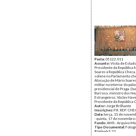
Pasta:
05122.011
Assunto:
Visita de Estad
Presidente da República 
Soares à República Checa
solene no Parlamento ch
Alocução de Mário Soares
militar no interior do palá
presidencial de Praga. Du
Barroso, ministro dos Ne
Estrangeiros; Václav Have
Presidente da República 
Autor:
Jorge Brilhante
Inscrições:
P.R. REP. CHE
Data:
terça, 15 de novem
- quinta, 17 de novembro
Fundo:
AMS - Arquivo Má
Tipo Documental:
Fotogr
Página(s):
20