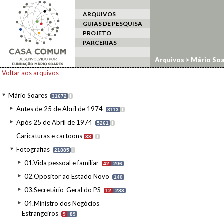
ARQUIVOS
GUIAS DE PESQUISA
PROJETO
PARCERIAS
Arquivos
>
Mário Soa
Voltar aos arquivos
Mário Soares
31672
I
Antes de 25 de Abril de 1974
3113
I
Após 25 de Abril de 1974
5261
I
Caricaturas e cartoons
33
I
Fotografias
21885
I
01.Vida pessoal e familiar
42
206
02.Opositor ao Estado Novo
140
03.Secretário-Geral do PS
12
283
04.Ministro dos Negócios
Estrangeiros
9
89