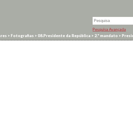
Pesquisa Avançada
res
>
Fotografias
>
08.Presidente da República
>
2.º mandato
>
Presi