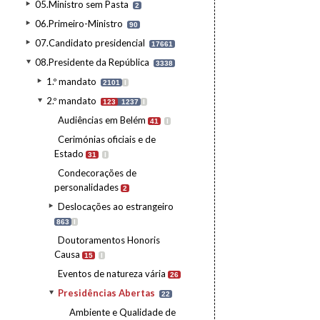
05.Ministro sem Pasta
2
06.Primeiro-Ministro
90
07.Candidato presidencial
17661
08.Presidente da República
3338
1.º mandato
2101
I
2.º mandato
123
1237
I
Audiências em Belém
41
I
Cerimónias oficiais e de
Estado
31
I
Condecorações de
personalidades
2
Deslocações ao estrangeiro
863
I
Doutoramentos Honoris
Causa
15
I
Eventos de natureza vária
26
Presidências Abertas
22
Ambiente e Qualidade de