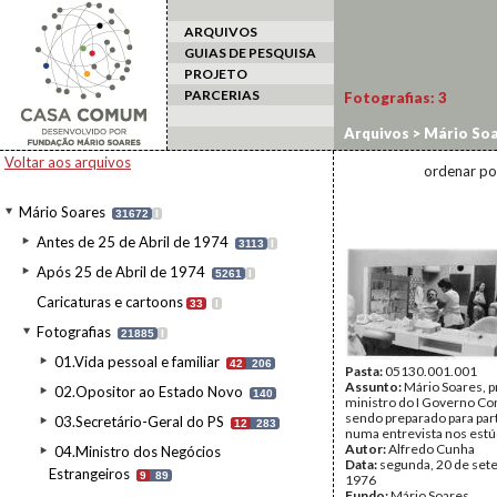
ARQUIVOS
GUIAS DE PESQUISA
PROJETO
PARCERIAS
Fotografias:
3
Arquivos
>
Mário Soa
na TV
Voltar aos arquivos
ordenar po
Mário Soares
31672
I
Antes de 25 de Abril de 1974
3113
I
Após 25 de Abril de 1974
5261
I
Caricaturas e cartoons
33
I
Fotografias
21885
I
01.Vida pessoal e familiar
42
206
Pasta:
05130.001.001
Assunto:
Mário Soares, p
02.Opositor ao Estado Novo
140
ministro do I Governo Con
sendo preparado para part
03.Secretário-Geral do PS
12
283
numa entrevista nos estú
Autor:
Alfredo Cunha
04.Ministro dos Negócios
Data:
segunda, 20 de set
Estrangeiros
9
89
1976
Fundo:
Mário Soares