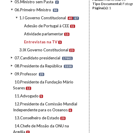
05.Ministro sem Pasta
2
Tipo Documental:
Fotogr
Página(s):
1
06.Primeiro-Ministro
90
1.I Governo Constitucional
40
67
Adesão de Portugal à CEE
11
Atividade parlamentar
13
Entrevistas na TV
3
3.IX Governo Constitucional
23
07.Candidato presidencial
17661
08.Presidente da República
3338
09.Professor
25
10.Presidente da Fundação Mário
Soares
12
11.Advogado
5
12.Presidente da Comissão Mundial
Independente para os Oceanos
6
13.Conselheiro de Estado
20
14.Chefe de Missão da ONU na
Argélia
2