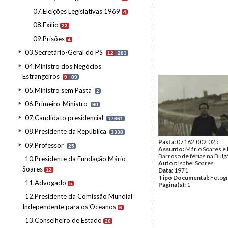
07.Eleições Legislativas 1969
4
08.Exílio
23
09.Prisões
4
03.Secretário-Geral do PS
12
283
04.Ministro dos Negócios
Estrangeiros
9
89
05.Ministro sem Pasta
2
06.Primeiro-Ministro
90
07.Candidato presidencial
17661
08.Presidente da República
3338
Pasta:
07162.002.025
09.Professor
25
Assunto:
Mário Soares e
Barroso de férias na Bulgá
10.Presidente da Fundação Mário
Autor:
Isabel Soares
Soares
Data:
1971
12
Tipo Documental:
Fotogr
11.Advogado
5
Página(s):
1
12.Presidente da Comissão Mundial
Independente para os Oceanos
6
13.Conselheiro de Estado
20