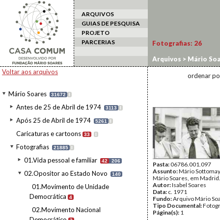
ARQUIVOS
GUIAS DE PESQUISA
PROJETO
PARCERIAS
Fotografias:
26
Arquivos
>
Mário Soa
Madrid
Voltar aos arquivos
ordenar po
Mário Soares
31672
I
Antes de 25 de Abril de 1974
3113
I
Após 25 de Abril de 1974
5261
I
Caricaturas e cartoons
33
I
Fotografias
21885
I
01.Vida pessoal e familiar
42
206
Pasta:
06786.001.097
Assunto:
Mário Sottomay
02.Opositor ao Estado Novo
140
Mário Soares, em Madrid
Autor:
Isabel Soares
01.Movimento de Unidade
Data:
c. 1971
Democrática
4
Fundo:
Arquivo Mário So
Tipo Documental:
Fotogr
02.Movimento Nacional
Página(s):
1
Democrático