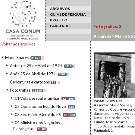
ARQUIVOS
GUIAS DE PESQUISA
PROJETO
PARCERIAS
Fotografias:
3
Arquivos
>
Mário Soa
Voltar aos arquivos
Mário Soares
31672
I
Antes de 25 de Abril de 1974
3113
I
Após 25 de Abril de 1974
5261
I
Caricaturas e cartoons
33
I
Fotografias
21885
I
01.Vida pessoal e familiar
42
206
Pasta:
12385.035
Assunto:
Mário Soares, 
02.Opositor ao Estado Novo
140
Ramos da Costa e Victor
durante uma viagem à Jug
03.Secretário-Geral do PS
12
283
Data:
Janeiro de 1975
Fundo:
Mário Soares
04.Ministro dos Negócios
Tipo Documental:
Fotogr
Estrangeiros
9
89
Página(s):
1