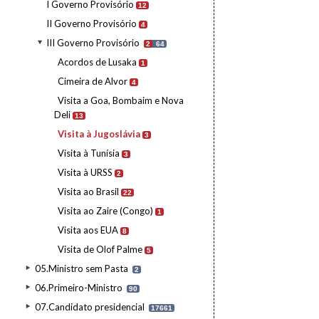
I Governo Provisório
12
II Governo Provisório
4
III Governo Provisório
2
64
Acordos de Lusaka
1
Cimeira de Alvor
4
Visita a Goa, Bombaim e Nova
Deli
13
Visita à Jugoslávia
3
Visita à Tunísia
3
Visita à URSS
2
Visita ao Brasil
22
Visita ao Zaire (Congo)
1
Visita aos EUA
8
Visita de Olof Palme
5
05.Ministro sem Pasta
2
06.Primeiro-Ministro
90
07.Candidato presidencial
17661