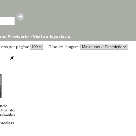
erno Provisório
>
Visita à Jugoslávia
istos por página:
Tipo de listagem:
Mário
Broz Tito,
alizada à
 [Medidas