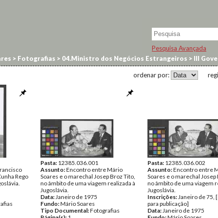
Pesquisa Avançada
res
>
Fotografias
>
04.Ministro dos Negócios Estrangeiros
>
III Gov
ordenar por:
reg
Pasta:
12385.036.001
Pasta:
12385.036.002
Francisco
Assunto:
Encontro entre Mário
Assunto:
Encontro entre 
 Cunha Rego
Soares e o marechal Josep Broz Tito,
Soares e o marechal Josep 
oslávia.
no âmbito de uma viagem realizada à
no âmbito de uma viagem re
Jugoslávia.
Jugoslávia.
Data:
Janeiro de 1975
Inscrições:
Janeiro de 75,
afias
Fundo:
Mário Soares
para publicação]
Tipo Documental:
Fotografias
Data:
Janeiro de 1975
Página(s):
1
Fundo:
Mário Soares