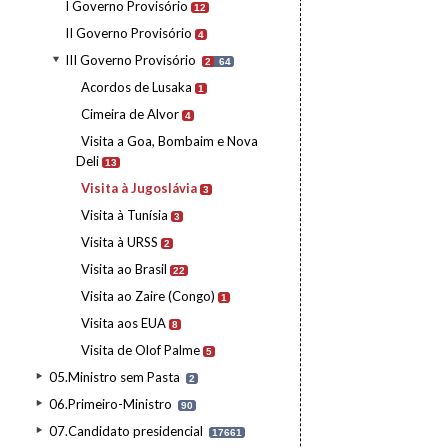
I Governo Provisório
12
II Governo Provisório
4
III Governo Provisório
2
64
Acordos de Lusaka
1
Cimeira de Alvor
4
Visita a Goa, Bombaim e Nova
Deli
13
Visita à Jugoslávia
3
Visita à Tunísia
3
Visita à URSS
2
Visita ao Brasil
22
Visita ao Zaire (Congo)
1
Visita aos EUA
8
Visita de Olof Palme
5
05.Ministro sem Pasta
2
06.Primeiro-Ministro
90
07.Candidato presidencial
17661