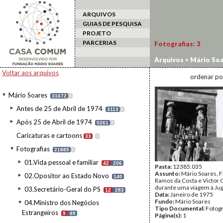
ARQUIVOS
GUIAS DE PESQUISA
PROJETO
PARCERIAS
Fotografias:
3
Arquivos
>
Mário Soa
Visita à Jugoslávia
Voltar aos arquivos
ordenar po
Mário Soares
31672
I
Antes de 25 de Abril de 1974
3113
I
Após 25 de Abril de 1974
5261
I
Caricaturas e cartoons
33
I
Fotografias
21885
I
01.Vida pessoal e familiar
42
206
Pasta:
12385.035
Assunto:
Mário Soares, 
02.Opositor ao Estado Novo
140
Ramos da Costa e Victor
durante uma viagem à Jug
03.Secretário-Geral do PS
12
283
Data:
Janeiro de 1975
Fundo:
Mário Soares
04.Ministro dos Negócios
Tipo Documental:
Fotogr
Estrangeiros
9
89
Página(s):
1