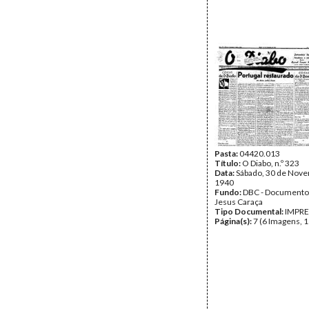
Pasta:
04420.013
Título:
O Diabo, n.º 323
Data:
Sábado, 30 de Nov
1940
Fundo:
DBC - Documento
Jesus Caraça
Tipo Documental:
IMPR
Página(s):
7 (6 Imagens, 1