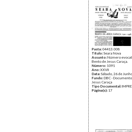
Pasta:
04413.008
Título:
Seara Nova
Assunto:
Número evocat
Bento de Jesus Caraça.
Número:
1091
Ano:
XXVII
Data:
Sábado, 26 de Junh
Fundo:
DBC - Documento
Jesus Caraça
Tipo Documental:
IMPR
Página(s):
17