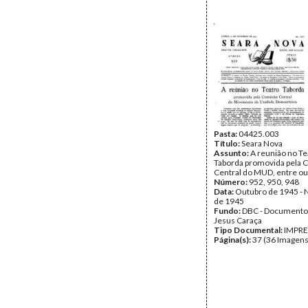
Pasta:
04425.003
Título:
Seara Nova
Assunto:
A reunião no Te
Taborda promovida pela 
Central do MUD, entre ou
Número:
952, 950, 948
Data:
Outubro de 1945 -
de 1945
Fundo:
DBC - Documento
Jesus Caraça
Tipo Documental:
IMPR
Página(s):
37 (36 Imagens