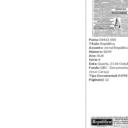
Pasta:
04413.003
Título:
República
Assunto:
Jornal República
Número:
8209
Ano:
XLIII
Série:
II
Data:
Quarta, 21 de Outu
Fundo:
DBC - Documento
Jesus Caraça
Tipo Documental:
IMPR
Página(s):
12