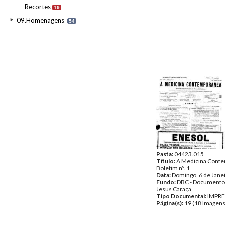
Recortes
19
09.Homenagens
54
Pasta:
04423.015
Título:
A Medicina Conte
Boletim nº. 1
Data:
Domingo, 6 de Jane
Fundo:
DBC - Documento
Jesus Caraça
Tipo Documental:
IMPR
Página(s):
19 (18 Imagens