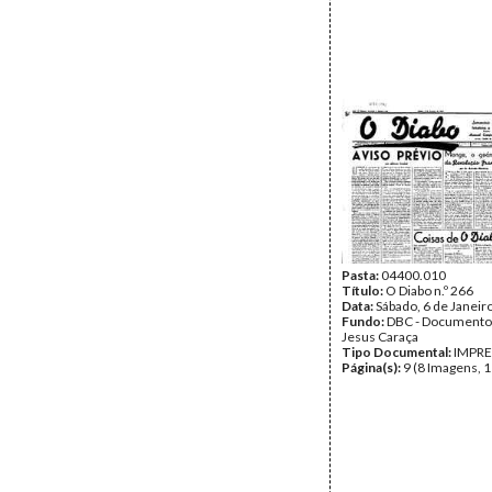
Pasta:
04400.010
Título:
O Diabo n.º 266
Data:
Sábado, 6 de Janeir
Fundo:
DBC - Documento
Jesus Caraça
Tipo Documental:
IMPR
Página(s):
9 (8 Imagens, 1