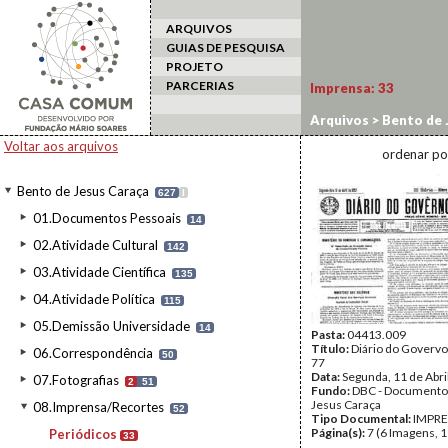
ARQUIVOS
GUIAS DE PESQUISA
PROJETO
PARCERIAS
Imprensa:
33
Arquivos
>
Bento de 
Voltar aos arquivos
ordenar po
Bento de Jesus Caraça
627
I
01.Documentos Pessoais
14
02.Atividade Cultural
142
03.Atividade Científica
135
04.Atividade Política
115
05.Demissão Universidade
14
Pasta:
04413.009
Título:
Diário do Govervo, 
06.Correspondência
50
77
Data:
Segunda, 11 de Abri
07.Fotografias
2
51
Fundo:
DBC - Documento
Jesus Caraça
08.Imprensa/Recortes
52
Tipo Documental:
IMPR
Página(s):
7 (6 Imagens, 1
Periódicos
33