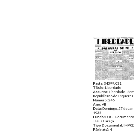
Pasta:
04399.031
Título:
Liberdade
Assunto:
Liberdade - Se
Republicano de Esquerda
Número:
246
Ano:
VII
Data:
Domingo, 27 de Jan
1935
Fundo:
DBC - Documento
Jesus Caraça
Tipo Documental:
IMPR
Página(s):
4