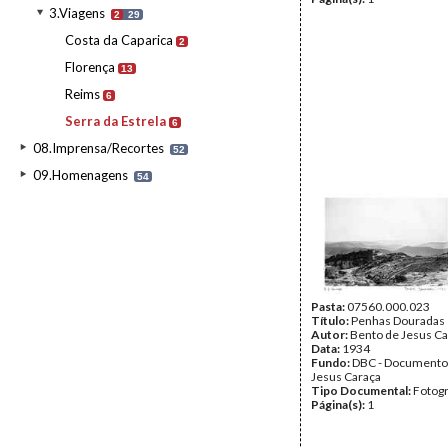
3.Viagens
2
29
Costa da Caparica
2
Florença
13
Reims
6
Serra da Estrela
6
08.Imprensa/Recortes
52
09.Homenagens
54
Pasta:
07560.000.023
Título:
Penhas Douradas
Autor:
Bento de Jesus Ca
Data:
1934
Fundo:
DBC - Documento
Jesus Caraça
Tipo Documental:
Fotogr
Página(s):
1