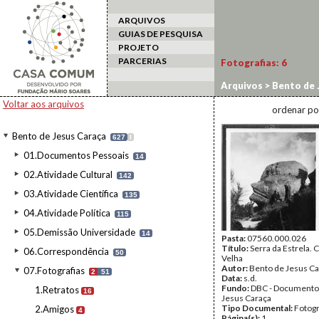
ARQUIVOS
GUIAS DE PESQUISA
PROJETO
PARCERIAS
Fotografias:
6
Arquivos
>
Bento de 
Voltar aos arquivos
ordenar po
Bento de Jesus Caraça
627
I
01.Documentos Pessoais
14
02.Atividade Cultural
142
03.Atividade Científica
135
04.Atividade Política
115
05.Demissão Universidade
14
Pasta:
07560.000.026
Título:
Serra da Estrela. 
06.Correspondência
50
Velha
Autor:
Bento de Jesus Ca
07.Fotografias
2
51
Data:
s.d.
Fundo:
DBC - Documento
1.Retratos
16
Jesus Caraça
Tipo Documental:
Fotogr
2.Amigos
4
Página(s):
1