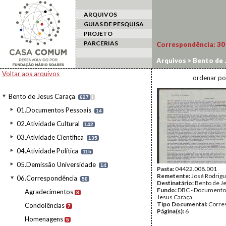
ARQUIVOS
GUIAS DE PESQUISA
PROJETO
PARCERIAS
Correspondência:
30
Arquivos
>
Bento de 
Voltar aos arquivos
ordenar po
Bento de Jesus Caraça
627
I
01.Documentos Pessoais
14
02.Atividade Cultural
142
03.Atividade Científica
135
04.Atividade Política
115
05.Demissão Universidade
14
Pasta:
04422.008.001
Remetente:
José Rodrig
06.Correspondência
50
Destinatário:
Bento de J
Fundo:
DBC - Documento
Agradecimentos
8
Jesus Caraça
Tipo Documental:
Corre
Condolências
7
Página(s):
6
Homenagens
5