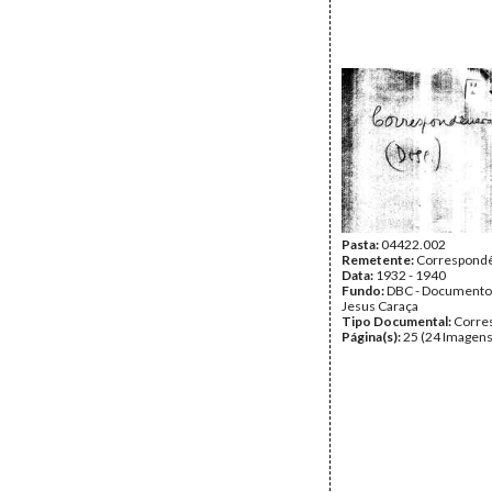
Pasta:
04422.002
Remetente:
Correspondê
Data:
1932 - 1940
Fundo:
DBC - Documento
Jesus Caraça
Tipo Documental:
Corre
Página(s):
25 (24 Imagens