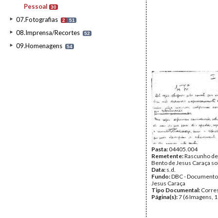
Pessoal
30
07.Fotografias
2
51
08.Imprensa/Recortes
52
09.Homenagens
54
Pasta:
04405.004
Remetente:
Rascunho de 
Bento de Jesus Caraça so
Data:
s.d.
Fundo:
DBC - Documento
Jesus Caraça
Tipo Documental:
Corre
Página(s):
7 (6 Imagens, 1