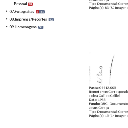
Pessoal
Tipo Documental:
Corre
30
Página(s):
83 (82 Imagens
07.Fotografias
2
51
08.Imprensa/Recortes
52
09.Homenagens
54
Pasta:
04412.005
Remetente:
Correspondê
a obra Galileo Galilei
Data:
1933
Fundo:
DBC - Documento
Jesus Caraça
Tipo Documental:
Corre
Página(s):
15 (14 Imagens