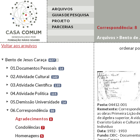
ARQUIVOS
GUIAS DE PESQUISA
PROJETO
PARCERIAS
Correspondência:
8
Arquivos
>
Bento de 
Voltar aos arquivos
ordenar po
Bento de Jesus Caraça
627
I
01.Documentos Pessoais
14
02.Atividade Cultural
142
03.Atividade Científica
135
04.Atividade Política
115
05.Demissão Universidade
14
Pasta:
04412.001
Remetente:
Correspondê
06.Correspondência
50
as obras Primeira Lição 
de álgebra superior, A vid
Agradecimentos
8
Evaristo Galois e Cultura 
Indivíduo
Condolências
7
Data:
1932 - 1933
Fundo:
DBC - Documento
Homenagens
5
Jesus Caraça