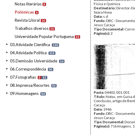
Notas literárias
Física e Química
8
Destinatário:
Director-D
Polémicas
Seara Nova
4
Data:
s.d.
Revista Litoral
Fundo:
DBC - Documento
16
Jesus Caraça
Trabalhos diversos
Tipo Documental:
Corre
10
Página(s):
2
Universidade Popular Portuguesa
23
03.Atividade Científica
135
04.Atividade Política
115
05.Demissão Universidade
14
06.Correspondência
50
07.Fotografias
2
51
08.Imprensa/Recortes
52
Pasta:
04402.001.001
09.Homenagens
54
Título:
Notas, em Guisa 
Conclusão, artigo de Ben
Caraça
Data:
1946
Fundo:
DBC - Documento
Jesus Caraça
Tipo Documental:
Docum
Página(s):
7 (6 Imagens, 1