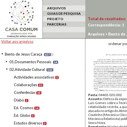
ARQUIVOS
GUIAS DE PESQUISA
Total de resultados:
PROJETO
PARCERIAS
Correspondência:
1
Arquivos
>
Bento de 
Voltar aos arquivos
ordenar po
Bento de Jesus Caraça
627
I
01.Documentos Pessoais
14
02.Atividade Cultural
142
Actividades associativas
3
Colaborações
22
Conferências
36
Pasta:
04403.020.002
Assunto:
Defesa da expo
Diabo
2
Luís Gomes sobre a Teori
relatividade restrita, a qua
Ed. Cosmos
14
atacada no artigo do Alm
Coutinho (Mecânica Cláss
Ed. Globo
2
Mecânica Relativista) pub
Seara Nova.
Estudos diversos
2
Remetente:
Núcleo de M