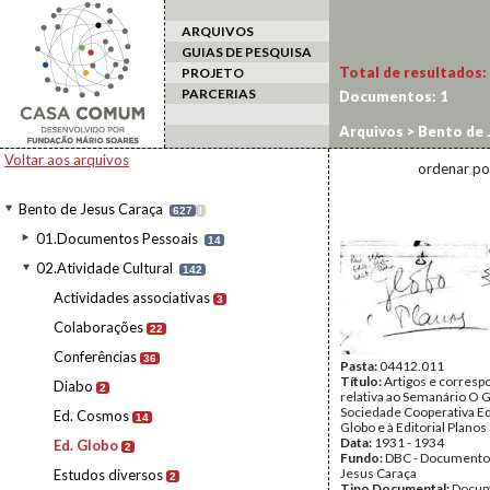
ARQUIVOS
GUIAS DE PESQUISA
Total de resultados:
PROJETO
PARCERIAS
Documentos:
1
Arquivos
>
Bento de 
Voltar aos arquivos
ordenar po
Bento de Jesus Caraça
627
I
01.Documentos Pessoais
14
02.Atividade Cultural
142
Actividades associativas
3
Colaborações
22
Conferências
36
Pasta:
04412.011
Título:
Artigos e corresp
Diabo
2
relativa ao Semanário O G
Sociedade Cooperativa Ed
Ed. Cosmos
14
Globo e à Editorial Planos
Data:
1931 - 1934
Ed. Globo
2
Fundo:
DBC - Documento
Jesus Caraça
Estudos diversos
2
Tipo Documental:
Docum