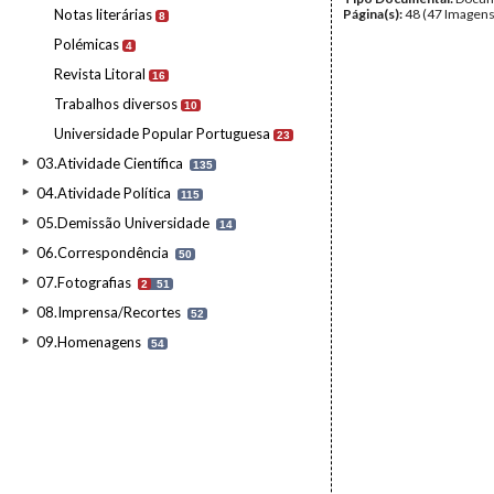
Notas literárias
Página(s):
48 (47 Imagens
8
Polémicas
4
Revista Litoral
16
Trabalhos diversos
10
Universidade Popular Portuguesa
23
03.Atividade Científica
135
04.Atividade Política
115
05.Demissão Universidade
14
06.Correspondência
50
07.Fotografias
2
51
08.Imprensa/Recortes
52
09.Homenagens
54