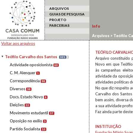
ARQUIVOS
GUIAS DE PESQUISA
PROJETO
PARCERIAS
Info
Arquivos
>
Teófilo C
Voltar aos arquivos
TEÓFILO CARVALH
Teófilo Carvalho dos Santos
321
I
Arquivo constituído
Novo em que Teófilo
Actividade oposicionista
60
às campanhas eleito
C. M. Alenquer
1
atividade da oposição
Correspondência
98
atividades políticas
No que diz respeito a
Diversos
38
Carvalho dos Santos 
Docs. Estado Novo
6
bem assim, diversa d
Eleições
a sua atividade profis
22
Faz ainda parte deste
Movimento estudantil
37
Oposição no exílio
3
INSTITUIÇÃO
Partido Socialista
10
Fundação Mário Soar