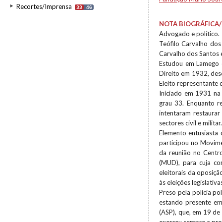
Recortes/Imprensa
33
46
NOTA BIOGRÁFICA/
Advogado e político.
Teófilo Carvalho do
Carvalho dos Santos 
Estudou em Lamego e
Direito em 1932, des
Eleito representante 
Iniciado em 1931 na
grau 33. Enquanto r
intentaram restaurar
sectores civil e militar.
Elemento entusiasta
participou no Movim
da reunião no Centr
(MUD), para cuja co
eleitorais da oposiç
às eleições legislati
Preso pela polícia po
estando presente em
(ASP), que, em 19 de 