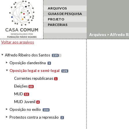
ARQUIVOS
GUIAS DE PESQUISA
PROJETO
PARCERIAS
Arquivos
>
Alfredo R
Voltar aos arquivos
Alfredo Ribeiro dos Santos
235
I
Oposição clandestina
3
Oposição legal e semi-legal
126
Correntes republicanas
1
Eleições
68
MUD
53
MUD Juvenil
4
Oposição no exílio
104
Protestos contra a repressão
2