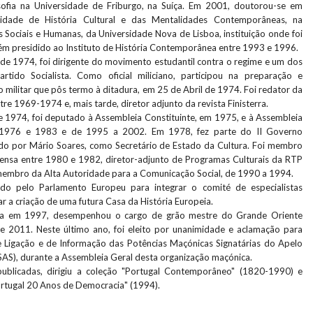
osofia na Universidade de Friburgo, na Suíça. Em 2001, doutorou-se em
alidade de História Cultural e das Mentalidades Contemporâneas, na
 Sociais e Humanas, da Universidade Nova de Lisboa, instituição onde foi
m presidido ao Instituto de História Contemporânea entre 1993 e 1996.
 de 1974, foi dirigente do movimento estudantil contra o regime e um dos
rtido Socialista. Como oficial miliciano, participou na preparação e
militar que pôs termo à ditadura, em 25 de Abril de 1974. Foi redator da
tre 1969-1974 e, mais tarde, diretor adjunto da revista Finisterra.
e 1974, foi deputado à Assembleia Constituinte, em 1975, e à Assembleia
e 1976 e 1983 e de 1995 a 2002. Em 1978, fez parte do II Governo
rado por Mário Soares, como Secretário de Estado da Cultura. Foi membro
ensa entre 1980 e 1982, diretor-adjunto de Programas Culturais da RTP
embro da Alta Autoridade para a Comunicação Social, de 1990 a 1994.
o pelo Parlamento Europeu para integrar o comité de especialistas
ar a criação de uma futura Casa da História Europeia.
ria em 1997, desempenhou o cargo de grão mestre do Grande Oriente
e 2011. Neste último ano, foi eleito por unanimidade e aclamação para
e Ligação e de Informação das Potências Maçónicas Signatárias do Apelo
SAS), durante a Assembleia Geral desta organização maçónica.
publicadas, dirigiu a coleção "Portugal Contemporâneo" (1820-1990) e
ortugal 20 Anos de Democracia" (1994).