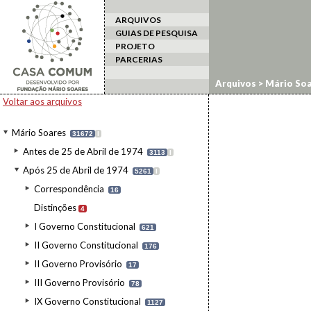
ARQUIVOS
GUIAS DE PESQUISA
PROJETO
PARCERIAS
Arquivos
>
Mário Soa
Voltar aos arquivos
Mário Soares
31672
I
Antes de 25 de Abril de 1974
3113
I
Após 25 de Abril de 1974
5261
I
Correspondência
16
Distinções
4
I Governo Constitucional
621
II Governo Constitucional
176
II Governo Provisório
17
III Governo Provisório
78
IX Governo Constitucional
1127