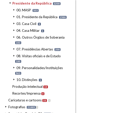
Presidente da República
3208
00. MASP
503
01. Presidente da República
1566
03. Casa Civil
3
04. Casa Militar
1
06. Outros Órgãos de Soberania
183
07. Presidências Abertas
208
08. Visitas oficiais e de Estado
180
09. Personalidades/Instituições
563
10. Distinções
1
Produção intelectual
10
Recortes/Imprensa
4
Caricaturas e cartoons
33
I
Fotografias
21885
I