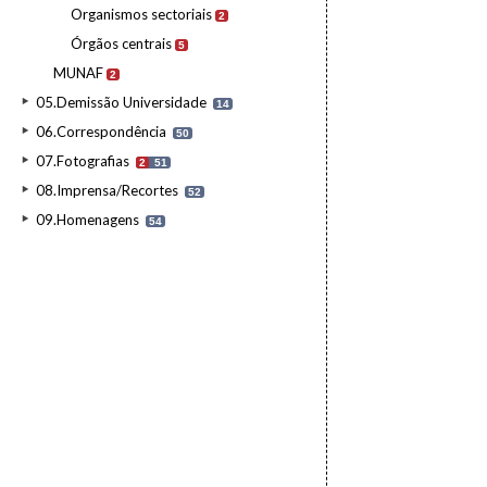
Organismos sectoriais
2
Órgãos centrais
5
MUNAF
2
05.Demissão Universidade
14
06.Correspondência
50
07.Fotografias
2
51
08.Imprensa/Recortes
52
09.Homenagens
54