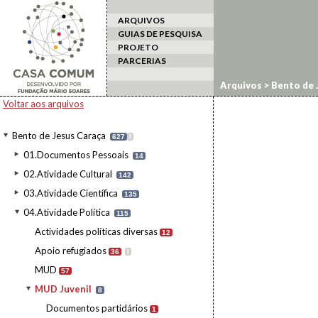
ARQUIVOS
GUIAS DE PESQUISA
PROJETO
PARCERIAS
Arquivos
>
Bento de 
Voltar aos arquivos
Bento de Jesus Caraça
627
I
01.Documentos Pessoais
14
02.Atividade Cultural
142
03.Atividade Científica
135
04.Atividade Política
115
Actividades políticas diversas
12
Apoio refugiados
36
I
MUD
57
MUD Juvenil
8
Documentos partidários
1