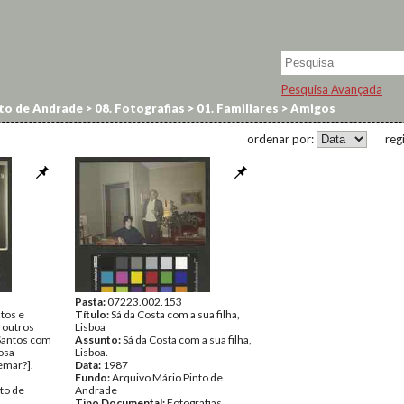
Pesquisa Avançada
to de Andrade
>
08. Fotografias
>
01. Familiares
>
Amigos
ordenar por:
reg
Pasta:
07223.002.153
tos e
Título:
Sá da Costa com a sua filha,
 outros
Lisboa
Santos com
Assunto:
Sá da Costa com a sua filha,
osa
Lisboa.
emar?].
Data:
1987
Fundo:
Arquivo Mário Pinto de
to de
Andrade
Tipo Documental:
Fotografias