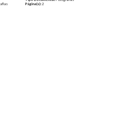
afias
Página(s):
2