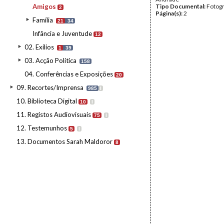
Amigos
Tipo Documental:
Fotogr
2
Página(s):
2
Família
21
34
Infância e Juventude
12
02. Exílios
1
39
03. Acção Política
158
04. Conferências e Exposições
20
09. Recortes/Imprensa
985
I
10. Biblioteca Digital
10
I
11. Registos Audiovisuais
75
I
12. Testemunhos
5
I
13. Documentos Sarah Maldoror
8