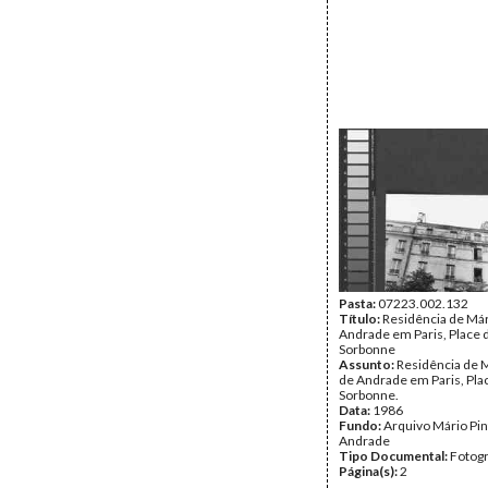
Pasta:
07223.002.132
Título:
Residência de Már
Andrade em Paris, Place d
Sorbonne
Assunto:
Residência de M
de Andrade em Paris, Plac
Sorbonne.
Data:
1986
Fundo:
Arquivo Mário Pin
Andrade
Tipo Documental:
Fotogr
Página(s):
2