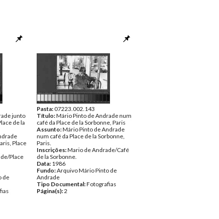
Pasta:
07223.002.143
rade junto
Título:
Mário Pinto de Andrade num
lace de la
café da Place de la Sorbonne, Paris
Assunto:
Mário Pinto de Andrade
Andrade
num café da Place de la Sorbonne,
aris, Place
Paris.
Inscrições:
Mario de Andrade/Café
ade/Place
de la Sorbonne.
Data:
1986
Fundo:
Arquivo Mário Pinto de
o de
Andrade
Tipo Documental:
Fotografias
fias
Página(s):
2