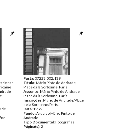
Pasta:
07223.002.139
rade nas
Título:
Mário Pinto de Andrade,
ricaine
Place da la Sorbonne, Paris
Andrade
Assunto:
Mário Pinto de Andrade,
ce
Place da la Sorbonne, Paris.
Inscrições:
Mario de Andrade/Place
de la Sorbonne/Paris.
o de
Data:
1986
Fundo:
Arquivo Mário Pinto de
fias
Andrade
Tipo Documental:
Fotografias
Página(s):
2