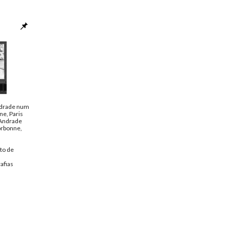
ndrade num
ne, Paris
 Andrade
orbonne,
to de
afias