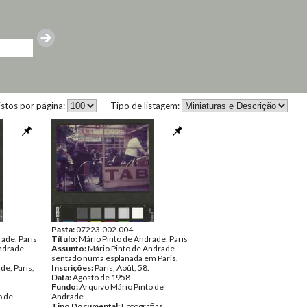
istos por página:
Tipo de listagem:
Pasta:
07223.002.004
ade, Paris
Título:
Mário Pinto de Andrade, Paris
Andrade
Assunto:
Mário Pinto de Andrade
sentado numa esplanada em Paris.
de, Paris,
Inscrições:
Paris, Août, 58.
Data:
Agosto de 1958
Fundo:
Arquivo Mário Pinto de
o de
Andrade
Tipo Documental:
Fotografias