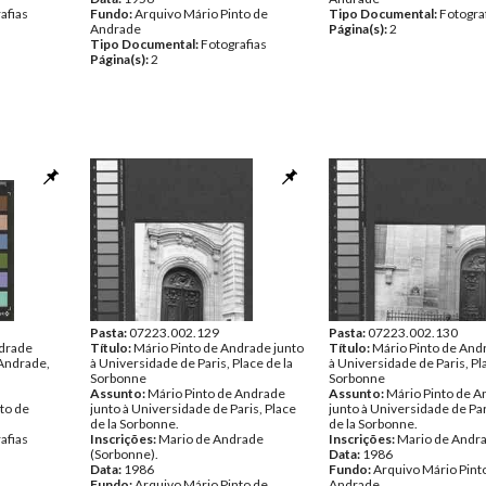
afias
Fundo:
Arquivo Mário Pinto de
Tipo Documental:
Fotogra
Andrade
Página(s):
2
Tipo Documental:
Fotografias
Página(s):
2
Pasta:
07223.002.129
Pasta:
07223.002.130
ndrade
Título:
Mário Pinto de Andrade junto
Título:
Mário Pinto de And
 Andrade,
à Universidade de Paris, Place de la
à Universidade de Paris, Pl
Sorbonne
Sorbonne
Assunto:
Mário Pinto de Andrade
Assunto:
Mário Pinto de 
to de
junto à Universidade de Paris, Place
junto à Universidade de Par
de la Sorbonne.
de la Sorbonne.
afias
Inscrições:
Mario de Andrade
Inscrições:
Mario de Andra
(Sorbonne).
Data:
1986
Data:
1986
Fundo:
Arquivo Mário Pint
Fundo:
Arquivo Mário Pinto de
Andrade