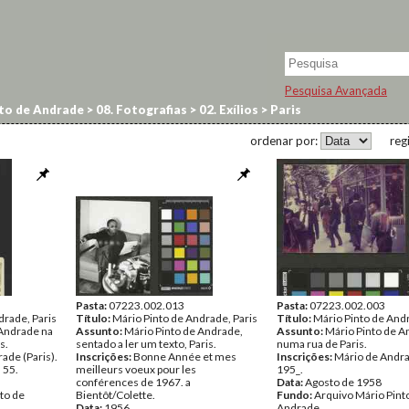
Pesquisa Avançada
to de Andrade
>
08. Fotografias
>
02. Exílios
>
Paris
ordenar por:
reg
Pasta:
07223.002.013
Pasta:
07223.002.003
drade, Paris
Título:
Mário Pinto de Andrade, Paris
Título:
Mário Pinto de Andr
 Andrade na
Assunto:
Mário Pinto de Andrade,
Assunto:
Mário Pinto de 
s.
sentado a ler um texto, Paris.
numa rua de Paris.
ade (Paris).
Inscrições:
Bonne Année et mes
Inscrições:
Mário de Andra
. 55.
meilleurs voeux pour les
195_.
conférences de 1967. a
Data:
Agosto de 1958
to de
Bientôt/Colette.
Fundo:
Arquivo Mário Pint
Data:
1956
Andrade