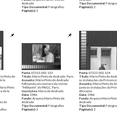
Andrade
Tipo Documental:
Fotogra
Tipo Documental:
Fotografias
Página(s):
2
Página(s):
2
Pasta:
07223.002.133
Pasta:
07223.002.134
io Pinto de
Título:
Mário Pinto de Andrade, Paris
Título:
Mário Pinto de And
e la
Assunto:
Mário Pinto de Andrade
às instalações da Présence
folheando um número da revista
Assunto:
Mário Pinto de 
ário Pinto
"Militante", do PAIGC, Paris.
junto às instalações da Pr
e de la
Inscrições:
Mario de Andrade.
Africaine.
Data:
1986
Data:
1986
Fundo:
Arquivo Mário Pinto de
Fundo:
Arquivo Mário Pint
to de
Andrade
Andrade
Tipo Documental:
Fotografias
Tipo Documental:
Fotogra
afias
Página(s):
2
Página(s):
2