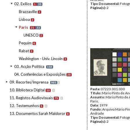
02. Exílios
Tipo Documental:
Fotogr
1
39
Página(s):
2
Brazzaville
2
Lisboa
2
Paris
21
23
UNESCO
2
Pequim
6
Rabat
2
Washington - Univ. Lincoln
3
03. Acção Política
158
04. Conferências e Exposições
20
09. Recortes/Imprensa
985
I
Pasta:
07223.001.030
10. Biblioteca Digital
10
I
Título:
Mário Pinto de A
Assunto:
Mário Pinto de
11. Registos Audiovisuais
75
I
Paris.
Data:
1979
12. Testemunhos
5
I
Fundo:
Arquivo Mário Pin
13. Documentos Sarah Maldoror
Andrade
8
Tipo Documental:
Fotogr
Página(s):
2