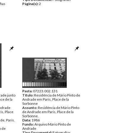
fias
Página(s):
2
Pasta:
07223.002.131
rade junto
Título:
Residência de Mário Pinto de
ace de la
Andrade em Paris, Place de la
Sorbonne
Andrade
Assunto:
Residência de Mário Pinto
is, Place
de Andrade em Paris, Place de la
Sorbonne.
de, Paris.
Data:
1986
Fundo:
Arquivo Mário Pinto de
o de
Andrade
Tipo Documental:
Fotografias