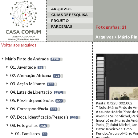
ARQUIVOS
GUIAS DE PESQUISA
PROJETO
PARCERIAS
Fotografias:
21
Arquivos
>
Mário Pin
Voltar aos arquivos
Mário Pinto de Andrade
4336
I
01. Juventude
79
I
02. Afirmação Africana
174
I
03. Acção Militante
255
I
04. Lutas de Libertação
1171
I
05. Pós-Independências
527
I
Pasta:
07223.002.002
Título:
Mário Pinto de An
06. Correspondência
662
I
Assunto:
Mário Pinto de
Avenida Saint Michel, Pari
07. Docs. Identificação/Pessoais
120
I
Inscrições:
Mario de Andr
Paris, (?) Saint Michel, Jan
08. Fotografias
265
I
Data:
Janeiro de 1955
Fundo:
Arquivo Mário Pin
01. Familiares
48
Andrade