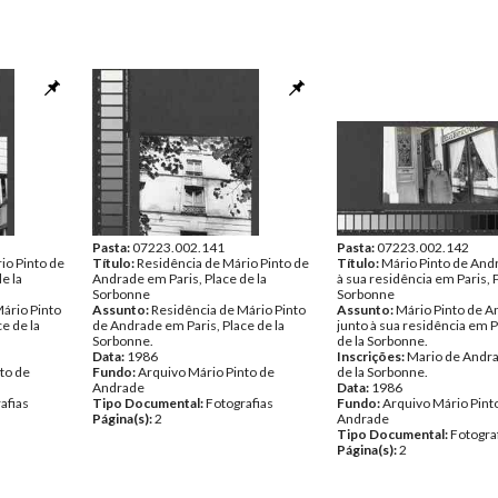
Pasta:
07223.002.141
Pasta:
07223.002.142
io Pinto de
Título:
Residência de Mário Pinto de
Título:
Mário Pinto de And
e la
Andrade em Paris, Place de la
à sua residência em Paris, P
Sorbonne
Sorbonne
ário Pinto
Assunto:
Residência de Mário Pinto
Assunto:
Mário Pinto de 
e de la
de Andrade em Paris, Place de la
junto à sua residência em P
Sorbonne.
de la Sorbonne.
Data:
1986
Inscrições:
Mario de Andr
to de
Fundo:
Arquivo Mário Pinto de
de la Sorbonne.
Andrade
Data:
1986
afias
Tipo Documental:
Fotografias
Fundo:
Arquivo Mário Pint
Página(s):
2
Andrade
Tipo Documental:
Fotogra
Página(s):
2