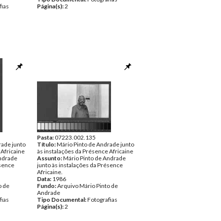
fias
Página(s):
2
Pasta:
07223.002.135
rade junto
Título:
Mário Pinto de Andrade junto
 Africaine
às instalações da Présence Africaine
Andrade
Assunto:
Mário Pinto de Andrade
ésence
junto às instalações da Présence
Africaine.
Data:
1986
o de
Fundo:
Arquivo Mário Pinto de
Andrade
fias
Tipo Documental:
Fotografias
Página(s):
2