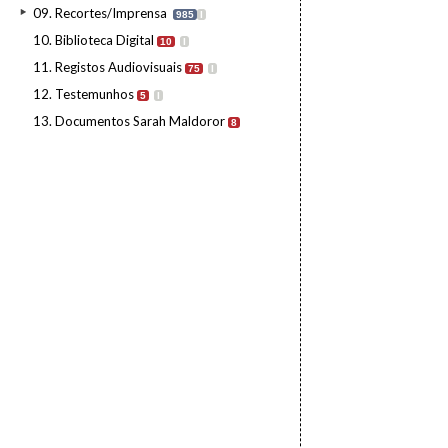
09. Recortes/Imprensa
985
I
10. Biblioteca Digital
10
I
11. Registos Audiovisuais
75
I
12. Testemunhos
5
I
13. Documentos Sarah Maldoror
8