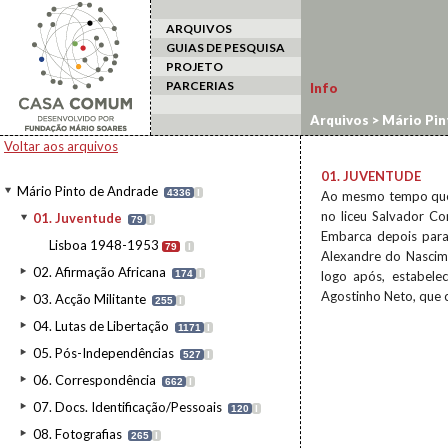
ARQUIVOS
GUIAS DE PESQUISA
PROJETO
PARCERIAS
Info
Arquivos
>
Mário Pin
Voltar aos arquivos
01. JUVENTUDE
Mário Pinto de Andrade
4336
I
Ao mesmo tempo que c
no liceu Salvador Co
01. Juventude
79
I
Embarca depois para
Lisboa 1948-1953
79
I
Alexandre do Nascime
02. Afirmação Africana
174
I
logo após, estabele
Agostinho Neto, que 
03. Acção Militante
255
I
04. Lutas de Libertação
1171
I
05. Pós-Independências
527
I
06. Correspondência
662
I
07. Docs. Identificação/Pessoais
120
I
08. Fotografias
265
I