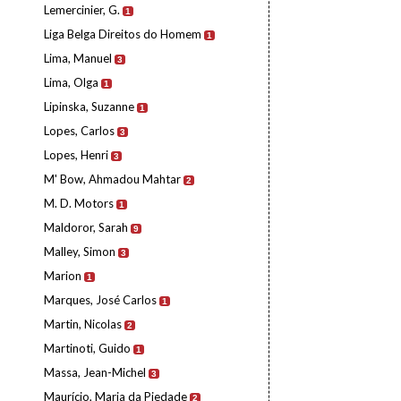
Lemercinier, G.
1
Liga Belga Direitos do Homem
1
Lima, Manuel
3
Lima, Olga
1
Lipinska, Suzanne
1
Lopes, Carlos
3
Lopes, Henri
3
M' Bow, Ahmadou Mahtar
2
M. D. Motors
1
Maldoror, Sarah
9
Malley, Simon
3
Marion
1
Marques, José Carlos
1
Martin, Nicolas
2
Martinoti, Guido
1
Massa, Jean-Michel
3
Maurício, Maria da Piedade
2