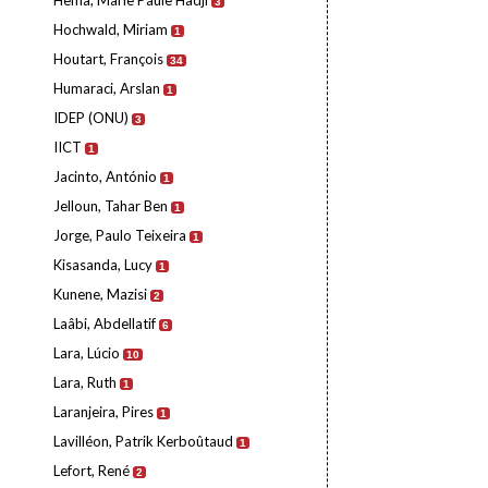
Hema, Marie Paule Hadji
3
Hochwald, Miriam
1
Houtart, François
34
Humaraci, Arslan
1
IDEP (ONU)
3
IICT
1
Jacinto, António
1
Jelloun, Tahar Ben
1
Jorge, Paulo Teixeira
1
Kisasanda, Lucy
1
Kunene, Mazisi
2
Laâbi, Abdellatif
6
Lara, Lúcio
10
Lara, Ruth
1
Laranjeira, Pires
1
Lavilléon, Patrik Kerboûtaud
1
Lefort, René
2