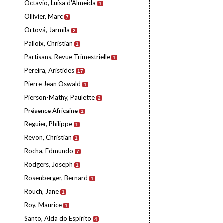
Octavio, Luísa d'Almeida
1
Ollivier, Marc
7
Ortová, Jarmila
2
Palloix, Christian
1
Partisans, Revue Trimestrielle
1
Pereira, Aristides
17
Pierre Jean Oswald
1
Pierson-Mathy, Paulette
2
Présence Africaine
1
Reguier, Philippe
1
Revon, Christian
1
Rocha, Edmundo
7
Rodgers, Joseph
1
Rosenberger, Bernard
1
Rouch, Jane
1
Roy, Maurice
1
Santo, Alda do Espírito
4