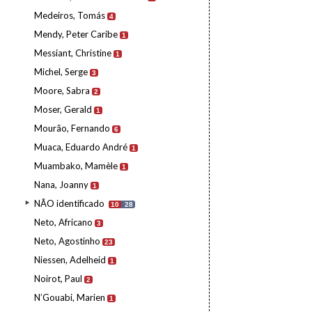
Medeiros, Tomás
4
Mendy, Peter Caribe
1
Messiant, Christine
1
Michel, Serge
3
Moore, Sabra
2
Moser, Gerald
1
Mourão, Fernando
6
Muaca, Eduardo André
1
Muambako, Mamèle
1
Nana, Joanny
1
NÃO identificado
10
28
Neto, Africano
3
Neto, Agostinho
23
Niessen, Adelheid
1
Noirot, Paul
2
N’Gouabi, Marien
1