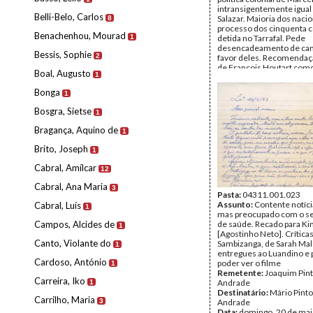
intransigentemente igual
Belli-Belo, Carlos
Salazar. Maioria dos nacio
8
processo dos cinquenta 
Benachenhou, Mourad
1
detida no Tarrafal. Pede
desencadeamento de ca
Bessis, Sophie
2
favor deles. Recomendaç
de François Houtart como
Boal, Augusto
1
confiança. Anotação manu
Mário de Andrade: R. 25
Bonga
1
Remetente:
Joaquim Pint
Andrade
Bosgra, Sietse
1
Destinatário:
Mário de A
Data:
Março de 1969
Bragança, Aquino de
1
Fundo:
Arquivo Mário Pin
Andrade
Brito, Joseph
1
Tipo Documental:
Corre
Página(s):
2
Cabral, Amílcar
12
Cabral, Ana Maria
3
Pasta:
04311.001.023
Assunto:
Contente notíc
Cabral, Luís
1
mas preocupado com o s
Campos, Alcides de
de saúde. Recado para K
1
[Agostinho Neto]. Críticas
Canto, Violante do
Sambizanga, de Sarah Mal
1
entregues ao Luandino e 
Cardoso, António
poder ver o filme
1
Remetente:
Joaquim Pint
Carreira, Iko
Andrade
1
Destinatário:
Mário Pinto
Carrilho, Maria
3
Andrade
Data:
domingo, 20 de mai