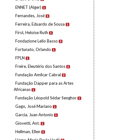
ENNET (Alger)
1
Fernandes, José
3
Ferreira, Eduardo de Sousa
1
First, Heloise Ruth
1
Fondazione Lelio Basso
3
Fortunato, Orlando
1
FPLN
1
Freire, Eleutério dos Santos
2
Fundação Amílcar Cabral
2
Fundação Dapper para as Artes
Africanas
1
Fundação Léopold Sédar Senghor
1
Gago, José Mariano
1
Garcia, Juan Antonio
1
Giovetti, Ant.
1
Hellman, Ellen
1