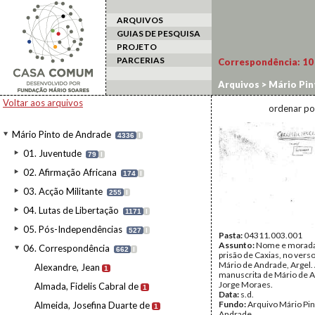
ARQUIVOS
GUIAS DE PESQUISA
PROJETO
PARCERIAS
Correspondência:
10
Arquivos
>
Mário Pin
Voltar aos arquivos
ordenar po
Mário Pinto de Andrade
4336
I
01. Juventude
79
I
02. Afirmação Africana
174
I
03. Acção Militante
255
I
04. Lutas de Libertação
1171
I
05. Pós-Independências
527
I
Pasta:
04311.003.001
Assunto:
Nome e morad
06. Correspondência
662
I
prisão de Caxias, no vers
Mário de Andrade, Argel.
Alexandre, Jean
1
manuscrita de Mário de 
Jorge Moraes.
Almada, Fidelis Cabral de
1
Data:
s.d.
Fundo:
Arquivo Mário Pin
Almeida, Josefina Duarte de
1
Andrade