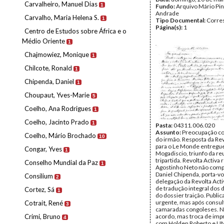
Carvalheiro, Manuel Dias
1
Fundo:
Arquivo Mário Pin
Andrade
Carvalho, Maria Helena S.
1
Tipo Documental:
Corre
Página(s):
1
Centro de Estudos sobre África e o
Médio Oriente
1
Chajmowiez, Monique
1
Chilcote, Ronald
1
Chipenda, Daniel
1
Choupaut, Yves-Marie
5
Coelho, Ana Rodrigues
1
Coelho, Jacinto Prado
1
Pasta:
04311.006.020
Assunto:
Preocupação c
Coelho, Mário Brochado
10
do irmão. Resposta da Rev
para o Le Monde entregu
Congar, Yves
1
Mogadiscio, triunfo da re
tripartida. Revolta Activa 
Conselho Mundial da Paz
1
Agostinho Neto não com
Daniel Chipenda, porta-vo
Consilium
2
delegação da Revolta Acti
de tradução integral do
Cortez, Sá
1
do dossier traição. Public
urgente, mas após consul
Cotrait, René
3
camaradas congoleses. 
Crimi, Bruno
acordo, mas troca de imp
4
com Holden Roberto e UN