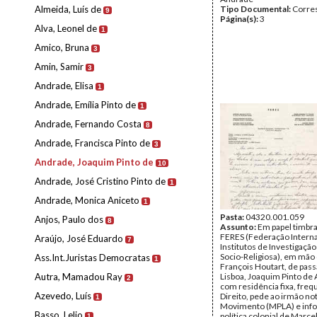
Almeida, Luís de
Tipo Documental:
Corre
9
Página(s):
3
Alva, Leonel de
1
Amico, Bruna
3
Amin, Samir
3
Andrade, Elisa
1
Andrade, Emília Pinto de
1
Andrade, Fernando Costa
8
Andrade, Francisca Pinto de
3
Andrade, Joaquim Pinto de
10
Andrade, José Cristino Pinto de
1
Andrade, Monica Aniceto
1
Pasta:
04320.001.059
Anjos, Paulo dos
8
Assunto:
Em papel timbr
FERES (Federação Interna
Araújo, José Eduardo
7
Institutos de Investigação
Socio-Religiosa), em mão
Ass.Int.Juristas Democratas
1
François Houtart, de pas
Autra, Mamadou Ray
Lisboa, Joaquim Pinto de
2
com residência fixa, freq
Azevedo, Luís
Direito, pede ao irmão not
1
Movimento (MPLA) e inf
Basso, Lelio
política colonial de Marc
1