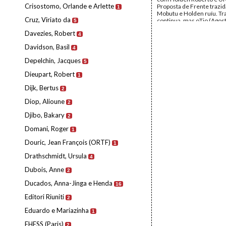
Crisostomo, Orlande e Arlette
Proposta de Frente trazid
1
Mobutu e Holden ruíu. Tr
Cruz, Viriato da
continua, mas oTio (Agos
5
?) cada vez mais teimoso.
Davezies, Robert
Remetente:
Joaquim Pint
4
Andrade
Davidson, Basil
4
Destinatário:
Mário de A
Data:
Quinta, 16 de Maio
Depelchin, Jacques
5
Fundo:
Arquivo Mário Pin
Andrade
Dieupart, Robert
1
Tipo Documental:
Corre
Página(s):
2
Dijk, Bertus
2
Diop, Alioune
2
Djibo, Bakary
2
Domani, Roger
1
Douric, Jean François (ORTF)
1
Drathschmidt, Ursula
4
Dubois, Anne
2
Ducados, Anna-Jinga e Henda
16
Editori Riuniti
2
Eduardo e Mariazinha
1
EHESS (Paris)
2