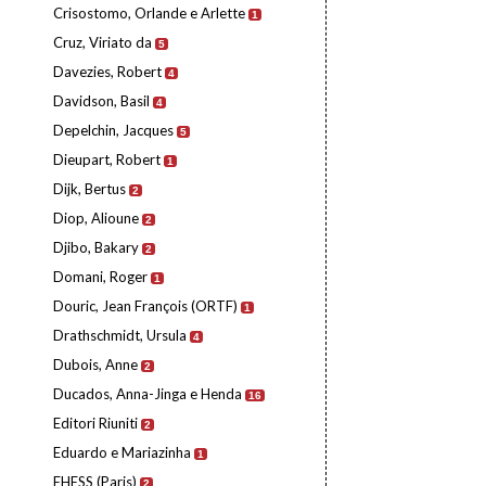
Crisostomo, Orlande e Arlette
1
Cruz, Viriato da
5
Davezies, Robert
4
Davidson, Basil
4
Depelchin, Jacques
5
Dieupart, Robert
1
Dijk, Bertus
2
Diop, Alioune
2
Djibo, Bakary
2
Domani, Roger
1
Douric, Jean François (ORTF)
1
Drathschmidt, Ursula
4
Dubois, Anne
2
Ducados, Anna-Jinga e Henda
16
Editori Riuniti
2
Eduardo e Mariazinha
1
EHESS (Paris)
2