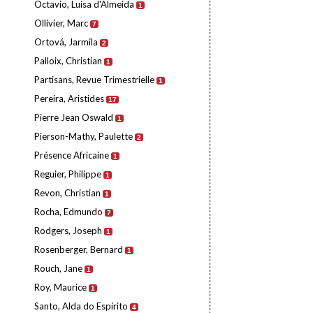
Octavio, Luísa d'Almeida
1
Ollivier, Marc
7
Ortová, Jarmila
2
Palloix, Christian
1
Partisans, Revue Trimestrielle
1
Pereira, Aristides
17
Pierre Jean Oswald
1
Pierson-Mathy, Paulette
2
Présence Africaine
1
Reguier, Philippe
1
Revon, Christian
1
Rocha, Edmundo
7
Rodgers, Joseph
1
Rosenberger, Bernard
1
Rouch, Jane
1
Roy, Maurice
1
Santo, Alda do Espírito
4