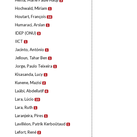
Hema, Marie Paule Hadji
3
Hochwald, Miriam
1
Houtart, François
34
Humaraci, Arslan
1
IDEP (ONU)
3
IICT
1
Jacinto, António
1
Jelloun, Tahar Ben
1
Jorge, Paulo Teixeira
1
Kisasanda, Lucy
1
Kunene, Mazisi
2
Laâbi, Abdellatif
6
Lara, Lúcio
10
Lara, Ruth
1
Laranjeira, Pires
1
Lavilléon, Patrik Kerboûtaud
1
Lefort, René
2