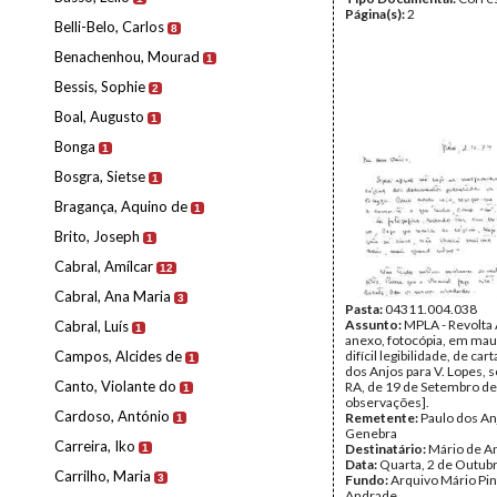
Página(s):
2
Belli-Belo, Carlos
8
Benachenhou, Mourad
1
Bessis, Sophie
2
Boal, Augusto
1
Bonga
1
Bosgra, Sietse
1
Bragança, Aquino de
1
Brito, Joseph
1
Cabral, Amílcar
12
Cabral, Ana Maria
3
Pasta:
04311.004.038
Assunto:
MPLA - Revolta 
Cabral, Luís
1
anexo, fotocópia, em mau
Campos, Alcides de
difícil legibilidade, de car
1
dos Anjos para V. Lopes, 
Canto, Violante do
RA, de 19 de Setembro de
1
observações].
Cardoso, António
Remetente:
Paulo dos An
1
Genebra
Carreira, Iko
Destinatário:
Mário de A
1
Data:
Quarta, 2 de Outub
Carrilho, Maria
3
Fundo:
Arquivo Mário Pin
Andrade