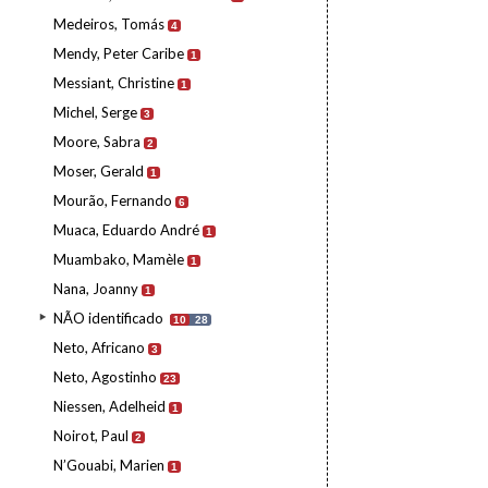
Medeiros, Tomás
4
Mendy, Peter Caribe
1
Messiant, Christine
1
Michel, Serge
3
Moore, Sabra
2
Moser, Gerald
1
Mourão, Fernando
6
Muaca, Eduardo André
1
Muambako, Mamèle
1
Nana, Joanny
1
NÃO identificado
10
28
Neto, Africano
3
Neto, Agostinho
23
Niessen, Adelheid
1
Noirot, Paul
2
N’Gouabi, Marien
1