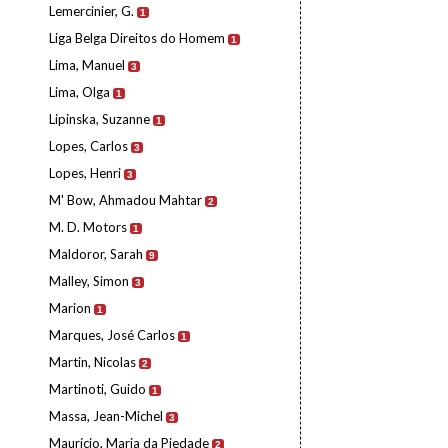
Lemercinier, G.
1
Liga Belga Direitos do Homem
1
Lima, Manuel
3
Lima, Olga
1
Lipinska, Suzanne
1
Lopes, Carlos
3
Lopes, Henri
3
M' Bow, Ahmadou Mahtar
2
M. D. Motors
1
Maldoror, Sarah
9
Malley, Simon
3
Marion
1
Marques, José Carlos
1
Martin, Nicolas
2
Martinoti, Guido
1
Massa, Jean-Michel
3
Maurício, Maria da Piedade
2