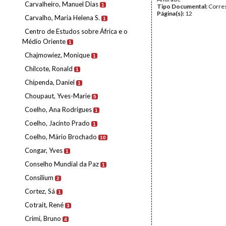
Carvalheiro, Manuel Dias
1
Tipo Documental:
Corre
Página(s):
12
Carvalho, Maria Helena S.
1
Centro de Estudos sobre África e o
Médio Oriente
1
Chajmowiez, Monique
1
Chilcote, Ronald
1
Chipenda, Daniel
1
Choupaut, Yves-Marie
5
Coelho, Ana Rodrigues
1
Coelho, Jacinto Prado
1
Coelho, Mário Brochado
10
Congar, Yves
1
Conselho Mundial da Paz
1
Consilium
2
Cortez, Sá
1
Cotrait, René
3
Crimi, Bruno
4