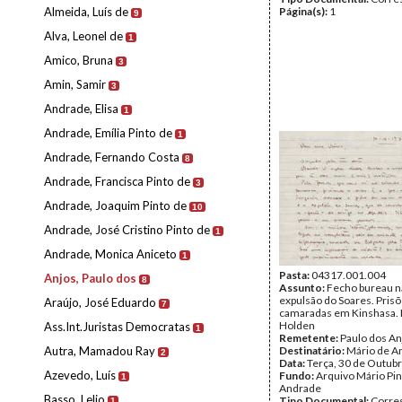
Almeida, Luís de
Página(s):
1
9
Alva, Leonel de
1
Amico, Bruna
3
Amin, Samir
3
Andrade, Elisa
1
Andrade, Emília Pinto de
1
Andrade, Fernando Costa
8
Andrade, Francisca Pinto de
3
Andrade, Joaquim Pinto de
10
Andrade, José Cristino Pinto de
1
Andrade, Monica Aniceto
1
Pasta:
04317.001.004
Anjos, Paulo dos
8
Assunto:
Fecho bureau n
expulsão do Soares. Pris
Araújo, José Eduardo
7
camaradas em Kinshasa.
Holden
Ass.Int.Juristas Democratas
1
Remetente:
Paulo dos An
Autra, Mamadou Ray
Destinatário:
Mário de A
2
Data:
Terça, 30 de Outub
Azevedo, Luís
Fundo:
Arquivo Mário Pin
1
Andrade
Basso, Lelio
Tipo Documental:
Corre
1