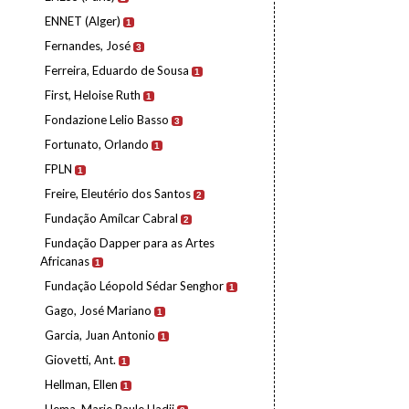
ENNET (Alger)
1
Fernandes, José
3
Ferreira, Eduardo de Sousa
1
First, Heloise Ruth
1
Fondazione Lelio Basso
3
Fortunato, Orlando
1
FPLN
1
Freire, Eleutério dos Santos
2
Fundação Amílcar Cabral
2
Fundação Dapper para as Artes
Africanas
1
Fundação Léopold Sédar Senghor
1
Gago, José Mariano
1
Garcia, Juan Antonio
1
Giovetti, Ant.
1
Hellman, Ellen
1