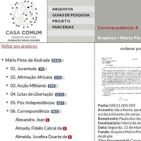
ARQUIVOS
GUIAS DE PESQUISA
PROJETO
PARCERIAS
Correspondência:
8
Arquivos
>
Mário Pin
Voltar aos arquivos
ordenar po
Mário Pinto de Andrade
4336
I
01. Juventude
79
I
02. Afirmação Africana
174
I
03. Acção Militante
255
I
04. Lutas de Libertação
1171
I
05. Pós-Independências
527
I
Pasta:
04311.003.053
Assunto:
Ida a Roma, par
06. Correspondência
662
I
esclarecimento de várias
Remetente:
Paulo dos An
Alexandre, Jean
1
Destinatário:
Mário de A
Data:
Segunda, 11 de Mai
Almada, Fidelis Cabral de
1
Fundo:
Arquivo Mário Pin
Andrade
Almeida, Josefina Duarte de
1
Tipo Documental:
Corre