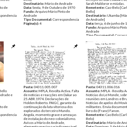
Destinatário:
Mário de Andrade
Sarah Maldoror e miúdas.
to de
Data:
Sexta, 9 de Outubro de 1970
Remetente:
Cao-Belo [Carl
Fundo:
Arquivo Mário Pinto de
Bello]
spondencia
Andrade
Destinatário:
Ukamba [Már
Tipo Documental:
Correspondencia
de Andrade]
Página(s):
4
Data:
terça, 6 de junho de 
Fundo:
Arquivo Mário Pint
Andrade
Tipo Documental:
Corres
Página(s):
3
Pasta:
04311.005.007
Pasta:
04311.006.016
Bello
Assunto:
MPLA, Revolta Activa. Falta
Assunto:
MPLA - Revolta Ac
ndrade e
de notícias e reacções em Dakar ao
Notícias do Le Monde, sobr
25.ABR.1974. Declarações de
reuniões em Londres e Bru
Holden Roberto. PAIGC, garante da
Notícias de apelos do Mov
to de
continuação da luta vitoriosa dos
militantes. Envia documen
explorados do terceiro Mundo.
livro do (Franz) Fanon.
spondencia
Angola, momento grave e ameaças
Remetente:
Cao Belo (Carl
de instalação do neo-colonialismo.
Belo)
Avisos a Mário de Andrade,
Destinatário:
Mário de An
elemento precioso e indispensável,
Data:
Domingo, 5 de Maio 