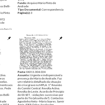
Fundo:
Arquivo Mário Pinto de
os Belli-
Andrade
Tipo Documental:
Correspondencia
io Pinto
Página(s):
3
1972
o de
pondencia
Pasta:
04311.004.034
tiva.
Assunto:
Urgente e indispensável a
e as
presença de Mário de Andrade. Faz
xelas.
um relatório detalhado da situação
imento aos
de crise grave no MPLA. 1ª. Reunião
tos. Pede
do Comité Central. Revolta Activa.
Revolta de Leste. Acordo de Princípio
os Belli-
de 03.SET. - violações sucessivas por
parte do Tio (alcunha de?). Contactos
drade
Agostinho Neto - Mário Soares. Samir
de 1974
Amin. IDEP, Dakar. Saudações