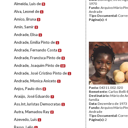
Almeida, Luís de
1970
9
Fundo:
Arquivo Mário Pin
Alva, Leonel de
Andrade
1
Tipo Documental:
Corre
Amico, Bruna
Página(s):
4
3
Amin, Samir
3
Andrade, Elisa
1
Andrade, Emília Pinto de
1
Andrade, Fernando Costa
8
Andrade, Francisca Pinto de
3
Andrade, Joaquim Pinto de
10
Andrade, José Cristino Pinto de
1
Andrade, Monica Aniceto
1
Pasta:
04311.002.020
Anjos, Paulo dos
8
Remetente:
Carlos Belli-
Destinatário:
Mário de A
Araújo, José Eduardo
7
família
Data:
Dezembro de 1973
Ass.Int.Juristas Democratas
1
Fundo:
Arquivo Mário Pin
Autra, Mamadou Ray
Andrade
2
Tipo Documental:
Corre
Azevedo, Luís
Página(s):
2
1
Basso, Lelio
1