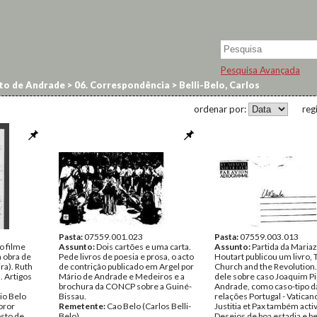
Pesquisa Avançada
to de Andrade
>
06. Correspondência
>
Belli-Belo, Carlos
ordenar por:
reg
Pasta:
07559.001.023
Pasta:
07559.003.013
o filme
Assunto:
Dois cartões e uma carta.
Assunto:
Partida da Mariaz
 obra de
Pede livros de poesia e prosa, o acto
Houtart publicou um livro, 
ra). Ruth
de contrição publicado em Argel por
Church and the Revolution.
. Artigos
Mário de Andrade e Medeiros e a
dele sobre caso Joaquim Pi
.
brochura da CONCP sobre a Guiné-
Andrade, como caso-tipo d
io Belo
Bissau.
relações Portugal - Vatican
oror
Remetente:
Cao Belo (Carlos Belli-
Justitia et Pax também activ
sto de
Belo)
Desejos de boa estadia e be