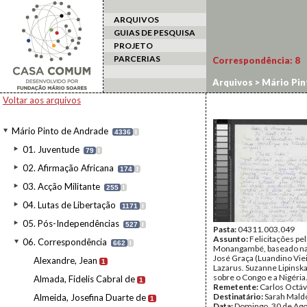
ARQUIVOS
GUIAS DE PESQUISA
PROJETO
PARCERIAS
Correspondência:
8
Arquivos
>
Mário Pin
Voltar aos arquivos
Mário Pinto de Andrade
4336
I
01. Juventude
79
I
02. Afirmação Africana
174
I
03. Acção Militante
255
I
04. Lutas de Libertação
1171
I
05. Pós-Independências
527
I
Pasta:
04311.003.049
Assunto:
Felicitações pel
06. Correspondência
662
I
Monangambé, baseado na
José Graça (Luandino Viei
Alexandre, Jean
1
Lazarus. Suzanne Lipinska
sobre o Congo e a Nigéria
Almada, Fidelis Cabral de
1
Remetente:
Carlos Octáv
Destinatário:
Sarah Mald
Almeida, Josefina Duarte de
1
Data:
Domingo, 30 de Ago