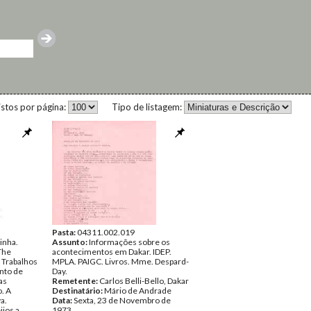
istos por página:
Tipo de listagem:
Pasta:
04311.002.019
inha.
Assunto:
Informações sobre os
The
acontecimentos em Dakar. IDEP.
 Trabalhos
MPLA. PAIGC. Livros. Mme. Despard-
nto de
Day.
as
Remetente:
Carlos Belli-Bello, Dakar
o. A
Destinatário:
Mário de Andrade
a.
Data:
Sexta, 23 de Novembro de
ijos a
1973