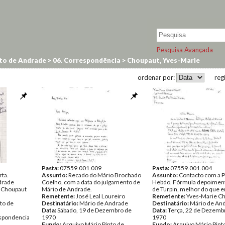
Pesquisa Avançada
to de Andrade
>
06. Correspondência
>
Choupaut, Yves-Marie
ordenar por:
reg
Pasta:
07559.001.009
Pasta:
07559.001.004
rta.
Assunto:
Recado do Mário Brochado
Assunto:
Contacto com a P
drade
Coelho, com a data do julgamento de
Hebdo. Fórmula depoimen
 Choupaut
Mário de Andrade.
de Turpin, melhor do que e
Remetente:
José Leal Loureiro
Remetente:
Yves-Marie C
to de
Destinatário:
Mário de Andrade
Destinatário:
Mário de An
Data:
Sábado, 19 de Dezembro de
Data:
Terça, 22 de Dezemb
spondencia
1970
1970
Fundo:
Arquivo Mário Pinto de
Fundo:
Arquivo Mário Pint