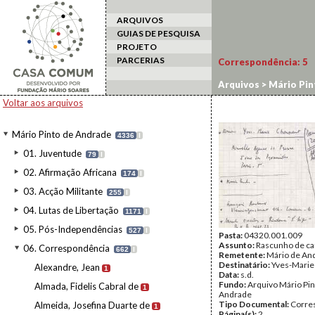
ARQUIVOS
GUIAS DE PESQUISA
PROJETO
PARCERIAS
Correspondência:
5
Arquivos
>
Mário Pin
Voltar aos arquivos
Mário Pinto de Andrade
4336
I
01. Juventude
79
I
02. Afirmação Africana
174
I
03. Acção Militante
255
I
04. Lutas de Libertação
1171
I
05. Pós-Independências
527
I
Pasta:
04320.001.009
Assunto:
Rascunho de ca
06. Correspondência
662
I
Remetente:
Mário de An
Destinatário:
Yves-Marie
Alexandre, Jean
1
Data:
s.d.
Fundo:
Arquivo Mário Pin
Almada, Fidelis Cabral de
1
Andrade
Tipo Documental:
Corre
Almeida, Josefina Duarte de
1
Página(s):
2