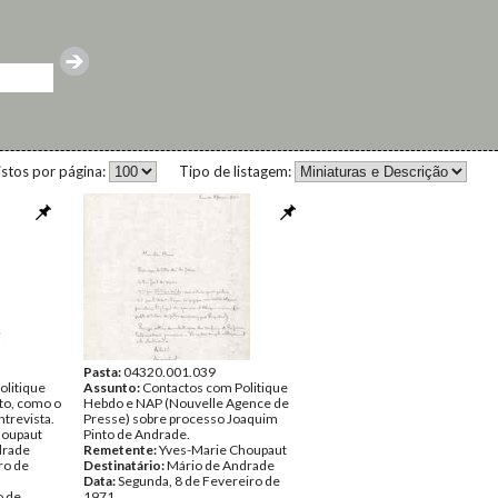
istos por página:
Tipo de listagem:
Pasta:
04320.001.039
olitique
Assunto:
Contactos com Politique
to, como o
Hebdo e NAP (Nouvelle Agence de
ntrevista.
Presse) sobre processo Joaquim
houpaut
Pinto de Andrade.
drade
Remetente:
Yves-Marie Choupaut
ro de
Destinatário:
Mário de Andrade
Data:
Segunda, 8 de Fevereiro de
o de
1971