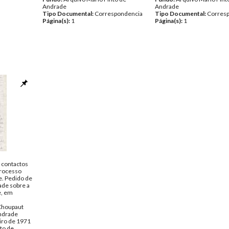
Andrade
Andrade
Tipo Documental:
Correspondencia
Tipo Documental:
Corres
Página(s):
1
Página(s):
1
 contactos
processo
e. Pedido de
ade sobre a
e, em
Choupaut
ndrade
iro de 1971
to de