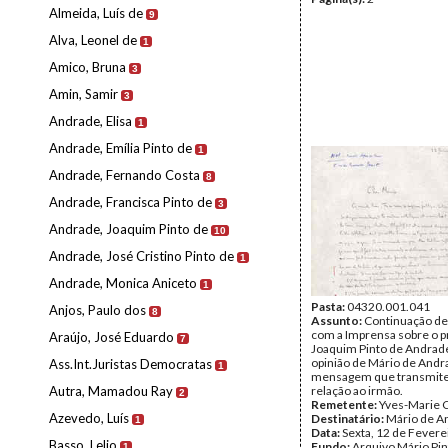
Almeida, Luís de
9
Alva, Leonel de
1
Amico, Bruna
3
Amin, Samir
3
Andrade, Elisa
1
Andrade, Emília Pinto de
1
Andrade, Fernando Costa
8
Andrade, Francisca Pinto de
3
Andrade, Joaquim Pinto de
10
Andrade, José Cristino Pinto de
1
Andrade, Monica Aniceto
1
Pasta:
04320.001.041
Anjos, Paulo dos
8
Assunto:
Continuação de
com a Imprensa sobre o 
Araújo, José Eduardo
7
Joaquim Pinto de Andrad
opinião de Mário de Andr
Ass.Int.Juristas Democratas
1
mensagem que transmit
Autra, Mamadou Ray
relação ao irmão.
2
Remetente:
Yves-Marie 
Azevedo, Luís
Destinatário:
Mário de A
1
Data:
Sexta, 12 de Fevere
Basso, Lelio
Fundo:
Arquivo Mário Pin
1