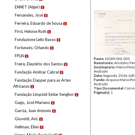
ENNET (Alger)
1
Fernandes, José
3
Ferreira, Eduardo de Sousa
1
First, Heloise Ruth
1
Fondazione Lelio Basso
3
Fortunato, Orlando
1
FPLN
1
Pasta:
10189.002.030
Remetente:
Aristides Pe
Freire, Eleutério dos Santos
2
Destinatário:
Mário Pinto
Andrade
Fundação Amílcar Cabral
2
Data:
Segunda, 20 de Jul
Fundo:
Arquivo Mário Pin
Fundação Dapper para as Artes
Andrade
Africanas
1
Tipo Documental:
Corre
Página(s):
1
Fundação Léopold Sédar Senghor
1
Gago, José Mariano
1
Garcia, Juan Antonio
1
Giovetti, Ant.
1
Hellman, Ellen
1