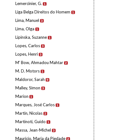
Lemercinier, G.
1
Liga Belga Direitos do Homem
1
Lima, Manuel
3
Lima, Olga
1
Lipinska, Suzanne
1
Lopes, Carlos
3
Lopes, Henri
3
M' Bow, Ahmadou Mahtar
2
M. D. Motors
1
Maldoror, Sarah
9
Malley, Simon
3
Marion
1
Marques, José Carlos
1
Martin, Nicolas
2
Martinoti, Guido
1
Massa, Jean-Michel
3
Maurício, Maria da Piedade
2