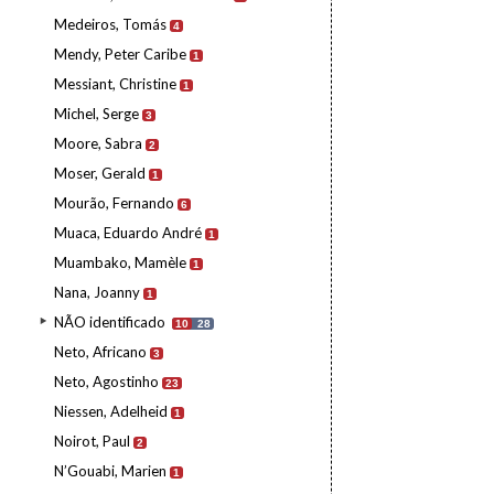
Medeiros, Tomás
4
Mendy, Peter Caribe
1
Messiant, Christine
1
Michel, Serge
3
Moore, Sabra
2
Moser, Gerald
1
Mourão, Fernando
6
Muaca, Eduardo André
1
Muambako, Mamèle
1
Nana, Joanny
1
NÃO identificado
10
28
Neto, Africano
3
Neto, Agostinho
23
Niessen, Adelheid
1
Noirot, Paul
2
N’Gouabi, Marien
1