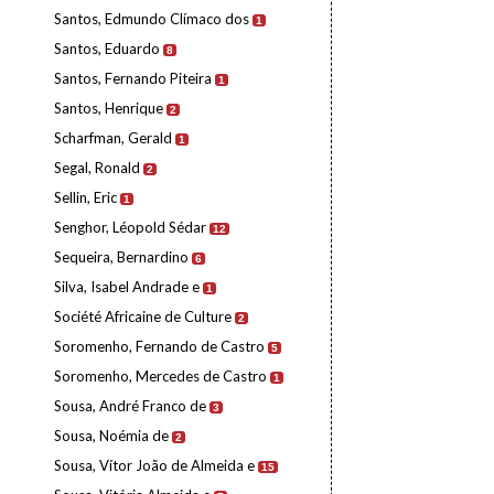
Santos, Edmundo Clímaco dos
1
Santos, Eduardo
8
Santos, Fernando Piteira
1
Santos, Henrique
2
Scharfman, Gerald
1
Segal, Ronald
2
Sellin, Eric
1
Senghor, Léopold Sédar
12
Sequeira, Bernardino
6
Silva, Isabel Andrade e
1
Société Africaine de Culture
2
Soromenho, Fernando de Castro
5
Soromenho, Mercedes de Castro
1
Sousa, André Franco de
3
Sousa, Noémia de
2
Sousa, Vítor João de Almeida e
15