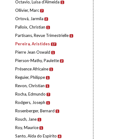
Octavio, Luísa d'Almeida
1
Ollivier, Marc
7
Ortová, Jarmila
2
Palloix, Christian
1
Partisans, Revue Trimestrielle
1
Pereira, Aristides
17
Pierre Jean Oswald
1
Pierson-Mathy, Paulette
2
Présence Africaine
1
Reguier, Philippe
1
Revon, Christian
1
Rocha, Edmundo
7
Rodgers, Joseph
1
Rosenberger, Bernard
1
Rouch, Jane
1
Roy, Maurice
1
Santo, Alda do Espírito
4