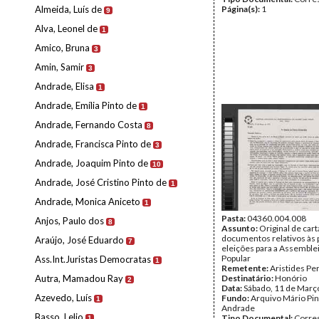
Almeida, Luís de
Página(s):
1
9
Alva, Leonel de
1
Amico, Bruna
3
Amin, Samir
3
Andrade, Elisa
1
Andrade, Emília Pinto de
1
Andrade, Fernando Costa
8
Andrade, Francisca Pinto de
3
Andrade, Joaquim Pinto de
10
Andrade, José Cristino Pinto de
1
Andrade, Monica Aniceto
1
Pasta:
04360.004.008
Anjos, Paulo dos
8
Assunto:
Original de cart
documentos relativos às
Araújo, José Eduardo
7
eleições para a Assemble
Popular
Ass.Int.Juristas Democratas
1
Remetente:
Aristides Pe
Autra, Mamadou Ray
Destinatário:
Honório
2
Data:
Sábado, 11 de Març
Azevedo, Luís
Fundo:
Arquivo Mário Pin
1
Andrade
Basso, Lelio
Tipo Documental:
Corre
1