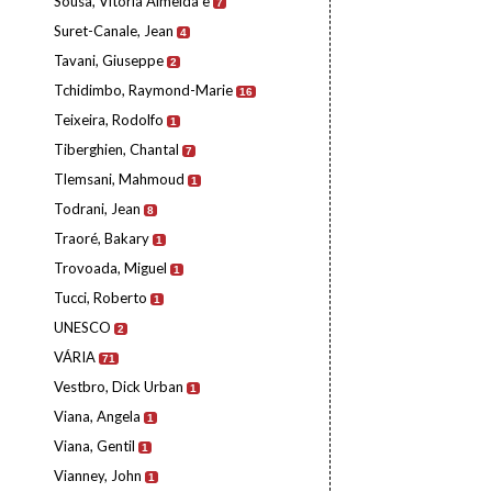
Sousa, Vitória Almeida e
7
Suret-Canale, Jean
4
Tavani, Giuseppe
2
Tchidimbo, Raymond-Marie
16
Teixeira, Rodolfo
1
Tiberghien, Chantal
7
Tlemsani, Mahmoud
1
Todrani, Jean
8
Traoré, Bakary
1
Trovoada, Miguel
1
Tucci, Roberto
1
UNESCO
2
VÁRIA
71
Vestbro, Dick Urban
1
Viana, Angela
1
Viana, Gentil
1
Vianney, John
1