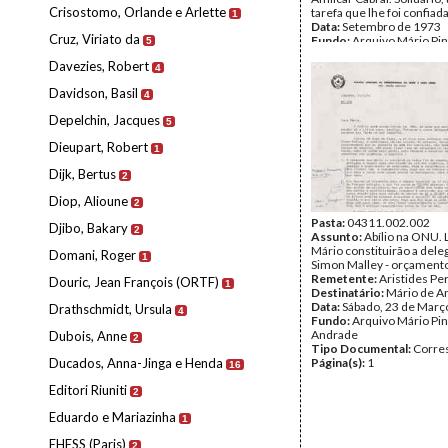
Crisostomo, Orlande e Arlette
tarefa que lhe foi confiada
1
Data:
Setembro de 1973
Cruz, Viriato da
Fundo:
Arquivo Mário Pin
5
Andrade
Davezies, Robert
Tipo Documental:
Docum
4
Página(s):
1
Davidson, Basil
4
Depelchin, Jacques
5
Dieupart, Robert
1
Dijk, Bertus
2
Diop, Alioune
2
Pasta:
04311.002.002
Djibo, Bakary
2
Assunto:
Abílio na ONU. L
Mário constituirão a dele
Domani, Roger
1
Simon Malley - orçamento
Remetente:
Aristides Pe
Douric, Jean François (ORTF)
1
Destinatário:
Mário de A
Data:
Sábado, 23 de Març
Drathschmidt, Ursula
4
Fundo:
Arquivo Mário Pin
Andrade
Dubois, Anne
2
Tipo Documental:
Corre
Ducados, Anna-Jinga e Henda
Página(s):
1
16
Editori Riuniti
2
Eduardo e Mariazinha
1
EHESS (Paris)
2