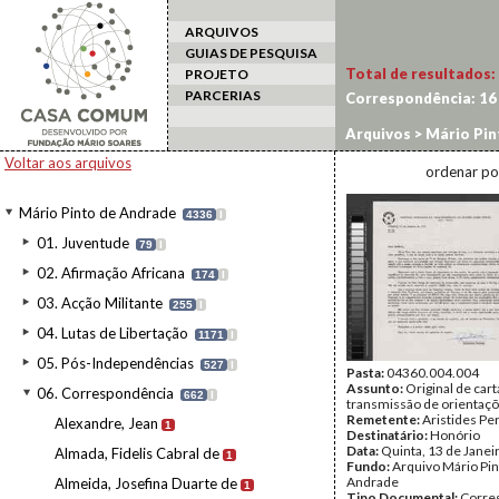
ARQUIVOS
GUIAS DE PESQUISA
Total de resultados:
PROJETO
PARCERIAS
Correspondência:
16
Arquivos
>
Mário Pin
Voltar aos arquivos
ordenar po
Mário Pinto de Andrade
4336
I
01. Juventude
79
I
02. Afirmação Africana
174
I
03. Acção Militante
255
I
04. Lutas de Libertação
1171
I
05. Pós-Independências
527
I
Pasta:
04360.004.004
Assunto:
Original de cart
06. Correspondência
662
I
transmissão de orientaçõ
Remetente:
Aristides Pe
Alexandre, Jean
1
Destinatário:
Honório
Data:
Quinta, 13 de Janei
Almada, Fidelis Cabral de
1
Fundo:
Arquivo Mário Pin
Andrade
Almeida, Josefina Duarte de
1
Tipo Documental:
Corre