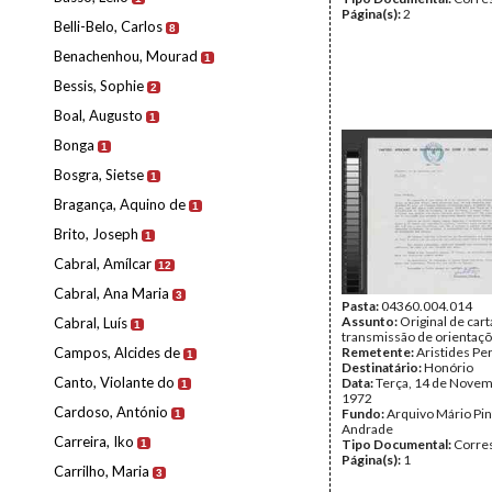
Página(s):
2
Belli-Belo, Carlos
8
Benachenhou, Mourad
1
Bessis, Sophie
2
Boal, Augusto
1
Bonga
1
Bosgra, Sietse
1
Bragança, Aquino de
1
Brito, Joseph
1
Cabral, Amílcar
12
Cabral, Ana Maria
3
Pasta:
04360.004.014
Assunto:
Original de cart
Cabral, Luís
1
transmissão de orientaçõ
Campos, Alcides de
Remetente:
Aristides Pe
1
Destinatário:
Honório
Canto, Violante do
Data:
Terça, 14 de Novem
1
1972
Cardoso, António
Fundo:
Arquivo Mário Pin
1
Andrade
Carreira, Iko
Tipo Documental:
Corre
1
Página(s):
1
Carrilho, Maria
3