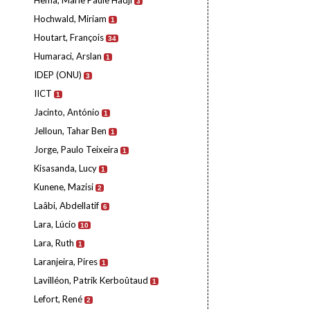
Hema, Marie Paule Hadji
3
Hochwald, Miriam
1
Houtart, François
34
Humaraci, Arslan
1
IDEP (ONU)
3
IICT
1
Jacinto, António
1
Jelloun, Tahar Ben
1
Jorge, Paulo Teixeira
1
Kisasanda, Lucy
1
Kunene, Mazisi
2
Laâbi, Abdellatif
6
Lara, Lúcio
10
Lara, Ruth
1
Laranjeira, Pires
1
Lavilléon, Patrik Kerboûtaud
1
Lefort, René
2