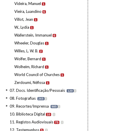
Videira, Manuel
1
Vieira, Luandino
6
Villot, Jean
1
W., Lydia
1
Wallerstein, Immanuel
6
Wheeler, Douglas
1
Willes, L. W. B.
2
Wolfer, Bernard
1
Wolheim, Richard
1
World Council of Churches
1
Zerdoumi, Néfissa
1
07. Docs. Identificação/Pessoais
120
I
08. Fotografias
265
I
09. Recortes/Imprensa
985
I
10. Biblioteca Digital
10
I
11. Registos Audiovisuais
75
I
12. Testemunhos
5
I