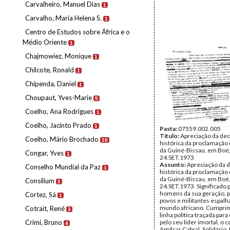
Carvalheiro, Manuel Dias
1
Carvalho, Maria Helena S.
1
Centro de Estudos sobre África e o
Médio Oriente
1
Chajmowiez, Monique
1
Chilcote, Ronald
1
Chipenda, Daniel
1
Choupaut, Yves-Marie
5
Coelho, Ana Rodrigues
1
Coelho, Jacinto Prado
1
Pasta:
07559.002.005
Título:
Apreciação da dec
Coelho, Mário Brochado
10
histórica da proclamação
da Guiné-Bissau, em Boé,
Congar, Yves
1
24.SET.1973
Assunto:
Apreciação da 
Conselho Mundial da Paz
1
histórica da proclamação
da Guiné-Bissau, em Boé,
Consilium
2
24.SET.1973. Significado 
homens da sua geração, p
Cortez, Sá
1
povos e militantes espalh
mundo africano. Cumpri
Cotrait, René
3
linha política traçada par
Crimi, Bruno
pelo seu líder imortal, o
4
Amílcar Cabral. Solidário,