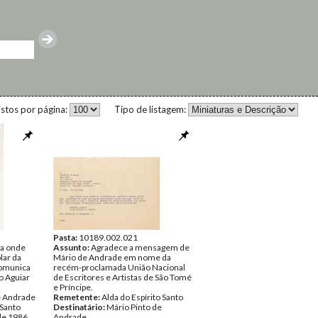
istos por página:
Tipo de listagem:
Pasta:
10189.002.021
ta onde
Assunto:
Agradece a mensagem de
lar da
Mário de Andrade em nome da
comunica
recém-proclamada União Nacional
o Aguiar
de Escritores e Artistas de São Tomé
e Príncipe.
e Andrade
Remetente:
Alda do Espírito Santo
 Santo
Destinatário:
Mário Pinto de
 de 1986
Andrade