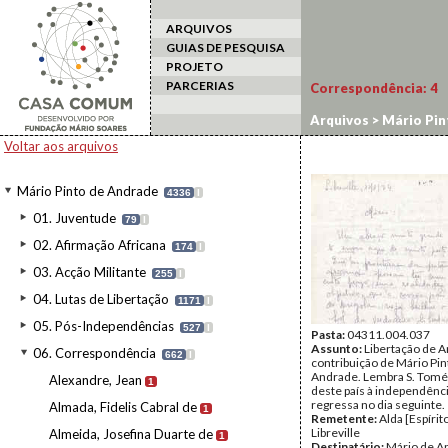
ARQUIVOS
GUIAS DE PESQUISA
PROJETO
PARCERIAS
Correspondência:
4
Arquivos
>
Mário Pin
Voltar aos arquivos
Mário Pinto de Andrade
4336
I
01. Juventude
79
I
02. Afirmação Africana
174
I
03. Acção Militante
255
I
04. Lutas de Libertação
1171
I
05. Pós-Independências
527
I
Pasta:
04311.004.037
Assunto:
Libertação de A
06. Correspondência
662
I
contribuição de Mário Pin
Andrade. Lembra S. Tomé 
Alexandre, Jean
1
deste país à independênc
regressa no dia seguinte.
Almada, Fidelis Cabral de
1
Remetente:
Alda [Espírit
Libreville
Almeida, Josefina Duarte de
1
Destinatário:
Mário de A