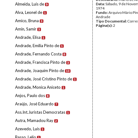
Almeida, Luís de
Data:
Sábado, 9 de Nove
9
1974
Alva, Leonel de
Fundo:
Arquivo Mário Pin
1
Andrade
Amico, Bruna
Tipo Documental:
Corre
3
Página(s):
2
Amin, Samir
3
Andrade, Elisa
1
Andrade, Emília Pinto de
1
Andrade, Fernando Costa
8
Andrade, Francisca Pinto de
3
Andrade, Joaquim Pinto de
10
Andrade, José Cristino Pinto de
1
Andrade, Monica Aniceto
1
Anjos, Paulo dos
8
Araújo, José Eduardo
7
Ass.Int.Juristas Democratas
1
Autra, Mamadou Ray
2
Azevedo, Luís
1
Basso, Lelio
1