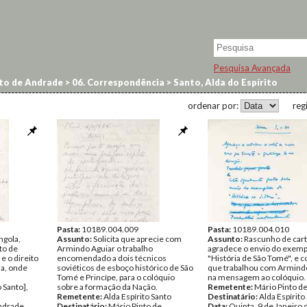
Pesquisa Avançada
to de Andrade
>
06. Correspondência
>
Santo, Alda do Espírito
ordenar por:
reg
Pasta:
10189.004.009
Pasta:
10189.004.010
ngola,
Assunto:
Solicita que aprecie com
Assunto:
Rascunho de car
to de
Armindo Aguiar o trabalho
agradece o envio do exemp
e o direito
encomendado a dois técnicos
"História de São Tomé", e 
ia, onde
soviéticos de esboço histórico de São
que trabalhou com Armind
Tomé e Princípe, para o colóquio
na mensagem ao colóquio.
o Santo],
sobre a formação da Nação.
Remetente:
Mário Pinto d
Remetente:
Alda Espírito Santo
Destinatário:
Alda Espírito
ndrade
Destinatário:
Mário Pinto de
Data:
Quinta, 9 de Janeiro