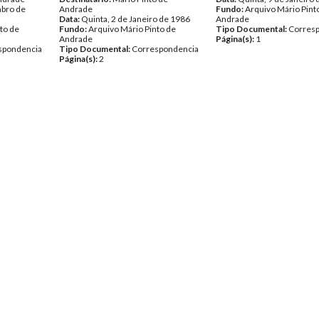
mbro de
Andrade
Fundo:
Arquivo Mário Pint
Data:
Quinta, 2 de Janeiro de 1986
Andrade
to de
Fundo:
Arquivo Mário Pinto de
Tipo Documental:
Corres
Andrade
Página(s):
1
spondencia
Tipo Documental:
Correspondencia
Página(s):
2