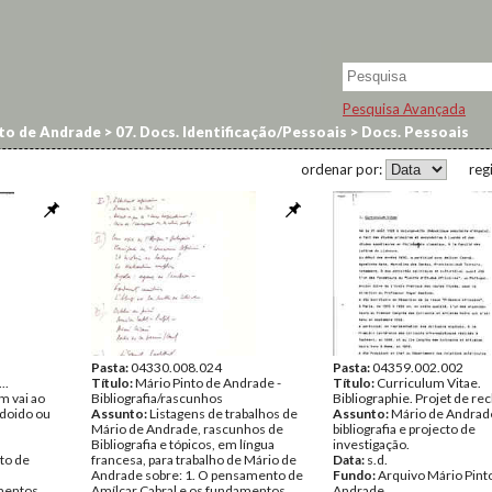
Pesquisa Avançada
to de Andrade
>
07. Docs. Identificação/Pessoais
>
Docs. Pessoais
ordenar por:
reg
Pasta:
04330.008.024
Pasta:
04359.002.002
..
Título:
Mário Pinto de Andrade -
Título:
Curriculum Vitae.
m vai ao
Bibliografia/rascunhos
Bibliographie. Projet de re
a doido ou
Assunto:
Listagens de trabalhos de
Assunto:
Mário de Andrade
Mário de Andrade, rascunhos de
bibliografia e projecto de
Bibliografia e tópicos, em língua
investigação.
to de
francesa, para trabalho de Mário de
Data:
s.d.
Andrade sobre: 1. O pensamento de
Fundo:
Arquivo Mário Pint
entos
Amílcar Cabral e os fundamentos
Andrade