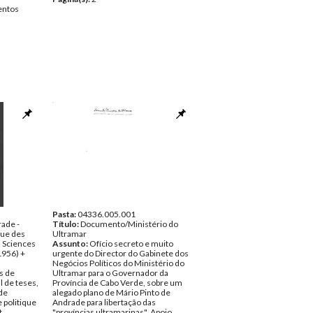
ntos
Pasta:
04336.005.001
rade -
Título:
Documento/Ministério do
que des
Ultramar
s Sciences
Assunto:
Ofício secreto e muito
1956) +
urgente do Director do Gabinete dos
Negócios Políticos do Ministério do
s de
Ultramar para o Governador da
l de teses,
Província de Cabo Verde, sobre um
 de
alegado plano de Mário Pinto de
 politique
Andrade para libertação das
t
"províncias ultramarinas". Apoio