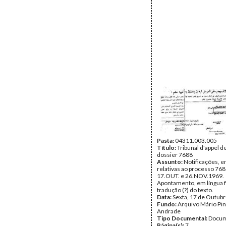
Pasta:
04311.003.005
Título:
Tribunal d'appel de
dossier 7688
Assunto:
Notificações, e
relativas ao processo 768
17.OUT. e 26.NOV.1969.
Apontamento, em língua 
tradução (?) do texto.
Data:
Sexta, 17 de Outub
Fundo:
Arquivo Mário Pin
Andrade
Tipo Documental:
Docum
Página(s):
7