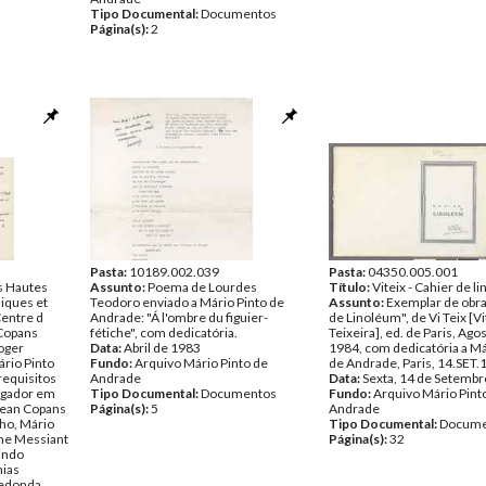
Tipo Documental:
Documentos
Página(s):
2
Pasta:
10189.002.039
Pasta:
04350.005.001
s Hautes
Assunto:
Poema de Lourdes
Título:
Viteix - Cahier de l
iques et
Teodoro enviado a Mário Pinto de
Assunto:
Exemplar de obra
Centre d
Andrade: "Á l'ombre du figuier-
de Linoléum", de Vi Teix [Vi
 Copans
fétiche", com dedicatória.
Teixeira], ed. de Paris, Ago
Roger
Data:
Abril de 1983
1984, com dedicatória a Má
ário Pinto
Fundo:
Arquivo Mário Pinto de
de Andrade, Paris, 14.SET.
requisitos
Andrade
Data:
Sexta, 14 de Setembr
tigador em
Tipo Documental:
Documentos
Fundo:
Arquivo Mário Pint
 Jean Copans
Página(s):
5
Andrade
lho, Mário
Tipo Documental:
Docume
ine Messiant
Página(s):
32
indo
nias
redonda