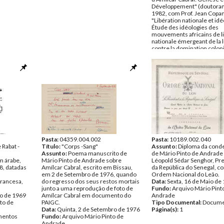
Développement" (doutora
1982, com Prof. Jean Copan
"Libération nationale et idé
Étude des idéologies des
mouvements africains de l
nationale émergeant de la l
contre la domination colon
portugaise" (D.E.A. - diplô
approfondies, com Prof. Je
1983)
Data:
1956 - 1983
Fundo:
Arquivo Mário Pint
Andrade
Tipo Documental:
Docume
Página(s):
14
Pasta:
04359.004.002
Pasta:
10189.002.040
 Rabat -
Título:
"Corps -Sang"
Assunto:
Diploma da cond
Assunto:
Poema manuscrito de
de Mário Pinto de Andrade
m árabe,
Mário Pinto de Andrade sobre
Léopold Sédar Senghor, Pr
8, datadas
Amílcar Cabral, escrito em Bissau,
da República do Senegal, c
em 2 de Setembro de 1976, quando
Ordem Nacional do Leão.
francesa,
do regresso dos seus restos mortais
Data:
Sexta, 16 de Maio de
junto a uma reprodução de foto de
Fundo:
Arquivo Mário Pint
ro de 1969
Amílcar Cabral em documento do
Andrade
to de
PAIGC.
Tipo Documental:
Docume
Data:
Quinta, 2 de Setembro de 1976
Página(s):
1
entos
Fundo:
Arquivo Mário Pinto de
Andrade