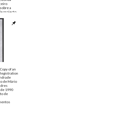
ceiro
sobre a
de projecto
o de
ática da
)
to de
entos
 Copy of an
Registration
Andrade
to de Mário
ndres
o de 1990
to de
entos