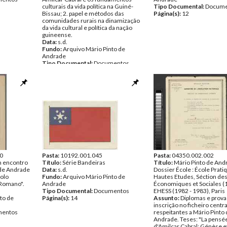
culturais da vida política na Guiné-
Tipo Documental:
Docume
Bissau; 2. papel e métodos das
Página(s):
12
comunidades rurais na dinamização
da vida cultural e política da nação
guineense.
Data:
s.d.
Fundo:
Arquivo Mário Pinto de
Andrade
Tipo Documental:
Documentos
Página(s):
9
0
Pasta:
10192.001.045
Pasta:
04350.002.002
m encontro
Título:
Série Bandeiras
Título:
Mário Pinto de And
 de Andrade
Data:
s.d.
Dossier École : École Prati
colo
Fundo:
Arquivo Mário Pinto de
Hautes Etudes, Séction de
 Romano".
Andrade
Économiques et Sociales (
Tipo Documental:
Documentos
EHESS (1982 - 1983), Paris
to de
Página(s):
14
Assunto:
Diplomas e prova
inscrição no ficheiro centra
entos
respeitantes a Mário Pinto
Andrade. Teses: "La pensée
d'Amilcar Cabral: Génèse e