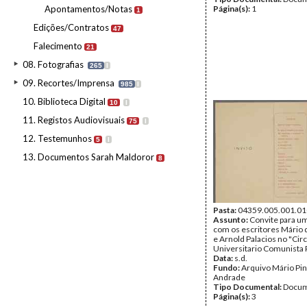
Apontamentos/Notas
Página(s):
1
1
Edições/Contratos
47
Falecimento
21
08. Fotografias
265
I
09. Recortes/Imprensa
985
I
10. Biblioteca Digital
10
I
11. Registos Audiovisuais
75
I
12. Testemunhos
5
I
13. Documentos Sarah Maldoror
8
Pasta:
04359.005.001.01
Assunto:
Convite para u
com os escritores Mário
e Arnold Palacios no "Cir
Universitario Comunista
Data:
s.d.
Fundo:
Arquivo Mário Pin
Andrade
Tipo Documental:
Docum
Página(s):
3