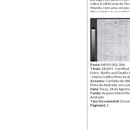
sobre A URSS vista do Ter
Mundo, com uma sessão 
África negra; e rascunho 
de trabalho de Mário Pint
Andrade sobre Teoria e Pr
Luta Armada (1963 - 1973
Data:
1983
Fundo:
Arquivo Mário Pin
Andrade
Tipo Documental:
Docum
Página(s):
5
Pasta:
04350.002.006
Título:
DEATH - Certified
Entry - Births and Deaths 
- Mário Coelho Pinto de 
Assunto:
Certidão de óbi
Pinto de Andrade, em Lo
Data:
Terça, 28 de Agost
Fundo:
Arquivo Mário Pin
Andrade
Tipo Documental:
Docum
Página(s):
1