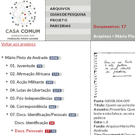
ARQUIVOS
GUIAS DE PESQUISA
PROJETO
PARCERIAS
Documentos:
17
Arquivos
>
Mário Pin
Voltar aos arquivos
Mário Pinto de Andrade
4336
I
01. Juventude
79
I
02. Afirmação Africana
174
I
03. Acção Militante
255
I
04. Lutas de Libertação
1171
I
05. Pós-Independências
527
I
Pasta:
04308.004.009
Título:
Quem vai ao leste.
06. Correspondência
662
I
Assunto:
Provérbio: Que
leste e não falece, ou vir
07. Docs. Identificação/Pessoais
120
I
padece.
Data:
s.d.
Docs. Identificação
34
Fundo:
Arquivo Mário Pin
Andrade
Docs. Pessoais
17
18
Tipo Documental:
Docum