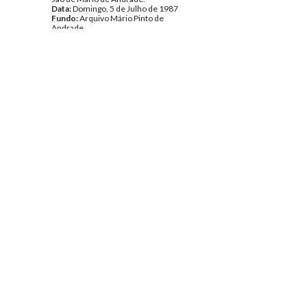
Data:
Domingo, 5 de Julho de 1987
Fundo:
Arquivo Mário Pinto de
Andrade
Tipo Documental:
Documentos
Página(s):
7