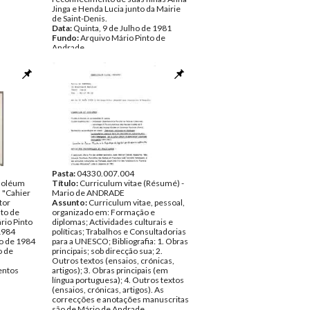
Jinga e Henda Lucia junto da Mairie
de Saint-Denis.
Data:
Quinta, 9 de Julho de 1981
Fundo:
Arquivo Mário Pinto de
Andrade
Tipo Documental:
Documentos
Página(s):
3
Pasta:
04330.007.004
inoléum
Título:
Curriculum vitae (Résumé) -
 "Cahier
Mario de ANDRADE
tor
Assunto:
Curriculum vitae, pessoal,
sto de
organizado em: Formação e
rio Pinto
diplomas; Actividades culturais e
1984
políticas; Trabalhos e Consultadorias
o de 1984
para a UNESCO; Bibliografia: 1. Obras
o de
principais; sob direcção sua; 2.
Outros textos (ensaios, crónicas,
ntos
artigos); 3. Obras principais (em
língua portuguesa); 4. Outros textos
(ensaios, crónicas, artigos). As
correcções e anotações manuscritas
são de Mário de Andrade.