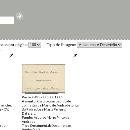
istos por página:
Tipo de listagem:
Pasta:
04359.005.001.005
Assunto:
Cartão com pedido de
cherche.
confissão de Mário de Andrade junto
 - CV,
do Padre José Maria Pereira.
Data:
s.d.
Fundo:
Arquivo Mário Pinto de
Andrade
o de
Tipo Documental:
Documentos
Página(s):
2