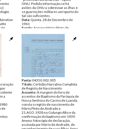
mento
ONU. Pedido informação se há
s);
aviões da ONU a sobrevoar as ilhas e
ologie.
se guarnições militares aeroporto do
Sal são suficientes.
ibération
Data:
Quinta, 28 de Dezembro de
utte
1961
iale
Fundo:
Arquivo Mário Pinto de
me d'études
Andrade
an Copans,
Tipo Documental:
Documentos
Página(s):
3
o de
ntos
Pasta:
04350.002.005
ecoração
Título:
Certidão Narrativa Completa
 por
de Registo de Nascimento
esidente
Assunto:
À margem do livro de
om a
assentos de Baptismo da Paróquia de
Nossa Senhora do Carmo de Luanda,
 1980
consta o registo de nascimento de
o de
Mário Pinto de Andrade a
21.AGO.1928 no Golungo Alto e da
ntos
confirmação do baptismo em 1939.
Anexo: fotocópia de declaração,
assinada por Mário de Andrade, de
reconhecimento de suas filhas Anna