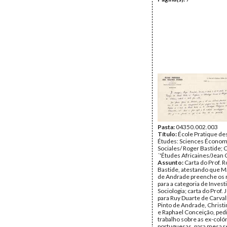
Pasta:
04350.002.003
Título:
École Pratique de
Études: Sciences Économ
Sociales/ Roger Bastide; 
´'Études Africaines/Jean
Assunto:
Carta do Prof. 
Bastide, atestando que M
de Andrade preenche os 
para a categoria de Inves
Sociologia; carta do Prof.
para Ruy Duarte de Carva
Pinto de Andrade, Christ
e Raphael Conceição, ped
trabalho sobre as ex-coló
portuguesas, para mesa 