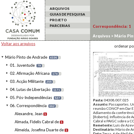
ARQUIVOS
GUIAS DE PESQUISA
PROJETO
PARCERIAS
Correspondência:
1
Arquivos
>
Mário Pin
Voltar aos arquivos
ordenar po
Mário Pinto de Andrade
4336
I
01. Juventude
79
I
02. Afirmação Africana
174
I
03. Acção Militante
255
I
04. Lutas de Libertação
1171
I
05. Pós-Independências
527
I
Pasta:
04308.007.025
Assunto:
Passaportes. U
06. Correspondência
662
I
reunião CONCP em Dar E
Adiamento da conferênci
Alexandre, Jean
1
[Roberto]. Influência de 
Cabral e PAIGC sobre a 
Almada, Fidelis Cabral de
1
Remetente:
Luís de Aze
Destinatário:
Mário de A
Almeida, Josefina Duarte de
1
Data:
Terça, 6 de Abril de