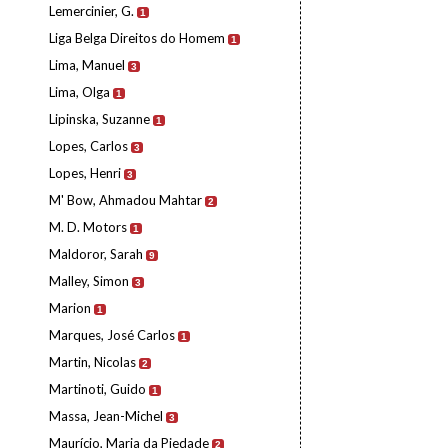
Lemercinier, G.
1
Liga Belga Direitos do Homem
1
Lima, Manuel
3
Lima, Olga
1
Lipinska, Suzanne
1
Lopes, Carlos
3
Lopes, Henri
3
M' Bow, Ahmadou Mahtar
2
M. D. Motors
1
Maldoror, Sarah
9
Malley, Simon
3
Marion
1
Marques, José Carlos
1
Martin, Nicolas
2
Martinoti, Guido
1
Massa, Jean-Michel
3
Maurício, Maria da Piedade
2