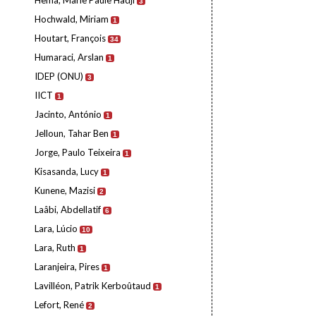
Hema, Marie Paule Hadji
3
Hochwald, Miriam
1
Houtart, François
34
Humaraci, Arslan
1
IDEP (ONU)
3
IICT
1
Jacinto, António
1
Jelloun, Tahar Ben
1
Jorge, Paulo Teixeira
1
Kisasanda, Lucy
1
Kunene, Mazisi
2
Laâbi, Abdellatif
6
Lara, Lúcio
10
Lara, Ruth
1
Laranjeira, Pires
1
Lavilléon, Patrik Kerboûtaud
1
Lefort, René
2