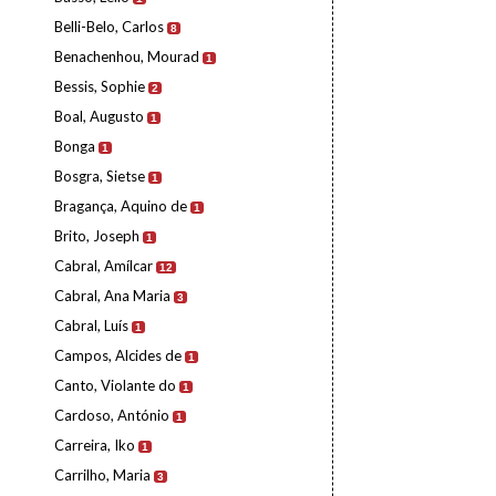
Belli-Belo, Carlos
8
Benachenhou, Mourad
1
Bessis, Sophie
2
Boal, Augusto
1
Bonga
1
Bosgra, Sietse
1
Bragança, Aquino de
1
Brito, Joseph
1
Cabral, Amílcar
12
Cabral, Ana Maria
3
Cabral, Luís
1
Campos, Alcides de
1
Canto, Violante do
1
Cardoso, António
1
Carreira, Iko
1
Carrilho, Maria
3