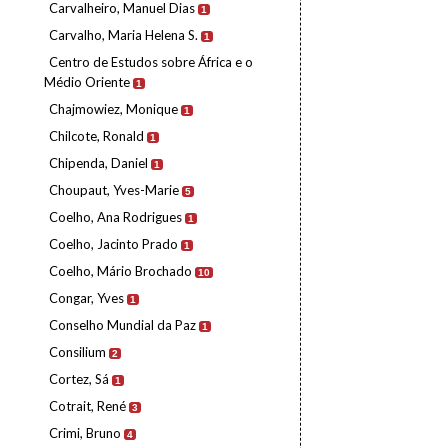
Carvalheiro, Manuel Dias
1
Carvalho, Maria Helena S.
1
Centro de Estudos sobre África e o
Médio Oriente
1
Chajmowiez, Monique
1
Chilcote, Ronald
1
Chipenda, Daniel
1
Choupaut, Yves-Marie
5
Coelho, Ana Rodrigues
1
Coelho, Jacinto Prado
1
Coelho, Mário Brochado
10
Congar, Yves
1
Conselho Mundial da Paz
1
Consilium
2
Cortez, Sá
1
Cotrait, René
3
Crimi, Bruno
4