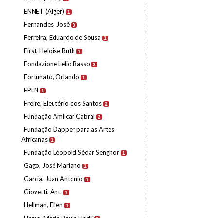
ENNET (Alger)
1
Fernandes, José
3
Ferreira, Eduardo de Sousa
1
First, Heloise Ruth
1
Fondazione Lelio Basso
3
Fortunato, Orlando
1
FPLN
1
Freire, Eleutério dos Santos
2
Fundação Amílcar Cabral
2
Fundação Dapper para as Artes
Africanas
1
Fundação Léopold Sédar Senghor
1
Gago, José Mariano
1
Garcia, Juan Antonio
1
Giovetti, Ant.
1
Hellman, Ellen
1