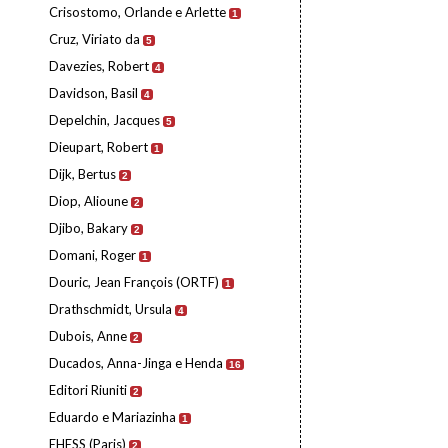
Crisostomo, Orlande e Arlette
1
Cruz, Viriato da
5
Davezies, Robert
4
Davidson, Basil
4
Depelchin, Jacques
5
Dieupart, Robert
1
Dijk, Bertus
2
Diop, Alioune
2
Djibo, Bakary
2
Domani, Roger
1
Douric, Jean François (ORTF)
1
Drathschmidt, Ursula
4
Dubois, Anne
2
Ducados, Anna-Jinga e Henda
16
Editori Riuniti
2
Eduardo e Mariazinha
1
EHESS (Paris)
2