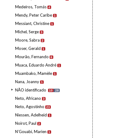
Medeiros, Tomás
4
Mendy, Peter Caribe
1
Messiant, Christine
1
Michel, Serge
3
Moore, Sabra
2
Moser, Gerald
1
Mourão, Fernando
6
Muaca, Eduardo André
1
Muambako, Mamèle
1
Nana, Joanny
1
NÃO identificado
10
28
Neto, Africano
3
Neto, Agostinho
23
Niessen, Adelheid
1
Noirot, Paul
2
N’Gouabi, Marien
1