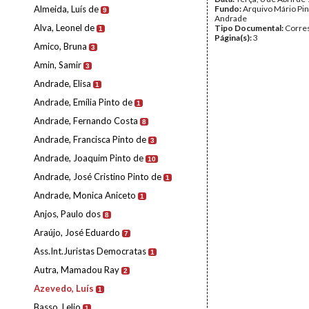
Almeida, Luís de
Fundo:
Arquivo Mário Pin
9
Andrade
Alva, Leonel de
Tipo Documental:
Corre
1
Página(s):
3
Amico, Bruna
3
Amin, Samir
3
Andrade, Elisa
1
Andrade, Emília Pinto de
1
Andrade, Fernando Costa
8
Andrade, Francisca Pinto de
3
Andrade, Joaquim Pinto de
10
Andrade, José Cristino Pinto de
1
Andrade, Monica Aniceto
1
Anjos, Paulo dos
8
Araújo, José Eduardo
7
Ass.Int.Juristas Democratas
1
Autra, Mamadou Ray
2
Azevedo, Luís
1
Basso, Lelio
1