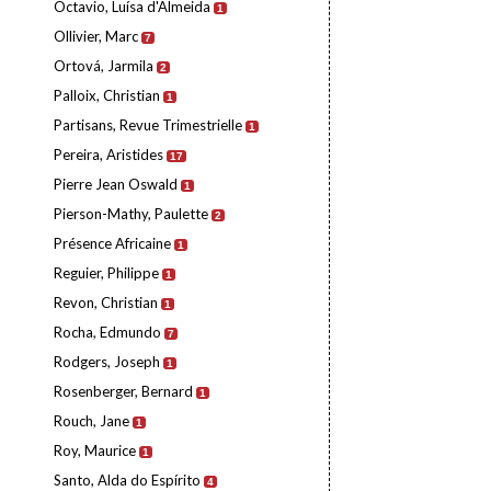
Octavio, Luísa d'Almeida
1
Ollivier, Marc
7
Ortová, Jarmila
2
Palloix, Christian
1
Partisans, Revue Trimestrielle
1
Pereira, Aristides
17
Pierre Jean Oswald
1
Pierson-Mathy, Paulette
2
Présence Africaine
1
Reguier, Philippe
1
Revon, Christian
1
Rocha, Edmundo
7
Rodgers, Joseph
1
Rosenberger, Bernard
1
Rouch, Jane
1
Roy, Maurice
1
Santo, Alda do Espírito
4