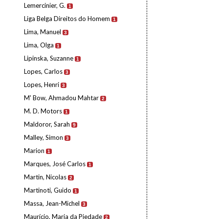
Lemercinier, G.
1
Liga Belga Direitos do Homem
1
Lima, Manuel
3
Lima, Olga
1
Lipinska, Suzanne
1
Lopes, Carlos
3
Lopes, Henri
3
M' Bow, Ahmadou Mahtar
2
M. D. Motors
1
Maldoror, Sarah
9
Malley, Simon
3
Marion
1
Marques, José Carlos
1
Martin, Nicolas
2
Martinoti, Guido
1
Massa, Jean-Michel
3
Maurício, Maria da Piedade
2