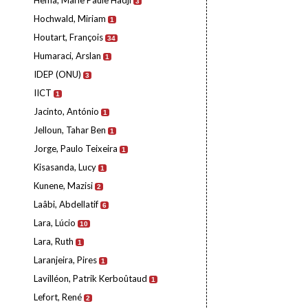
Hema, Marie Paule Hadji
3
Hochwald, Miriam
1
Houtart, François
34
Humaraci, Arslan
1
IDEP (ONU)
3
IICT
1
Jacinto, António
1
Jelloun, Tahar Ben
1
Jorge, Paulo Teixeira
1
Kisasanda, Lucy
1
Kunene, Mazisi
2
Laâbi, Abdellatif
6
Lara, Lúcio
10
Lara, Ruth
1
Laranjeira, Pires
1
Lavilléon, Patrik Kerboûtaud
1
Lefort, René
2