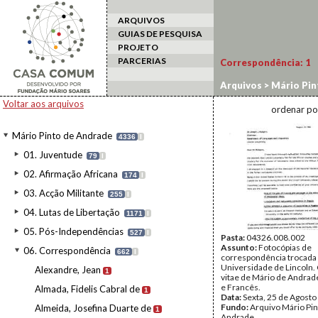
ARQUIVOS
GUIAS DE PESQUISA
PROJETO
PARCERIAS
Correspondência:
1
Arquivos
>
Mário Pin
Voltar aos arquivos
ordenar po
Mário Pinto de Andrade
4336
I
01. Juventude
79
I
02. Afirmação Africana
174
I
03. Acção Militante
255
I
04. Lutas de Libertação
1171
I
05. Pós-Independências
527
I
Pasta:
04326.008.002
Assunto:
Fotocópias de
06. Correspondência
662
I
correspondência trocada
Universidade de Lincoln.
Alexandre, Jean
1
vitae de Mário de Andrad
e Francês.
Almada, Fidelis Cabral de
1
Data:
Sexta, 25 de Agosto
Fundo:
Arquivo Mário Pin
Almeida, Josefina Duarte de
1
Andrade