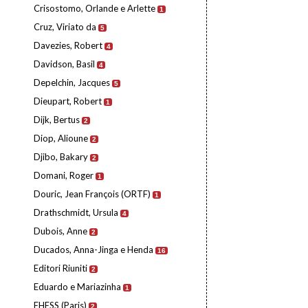
Crisostomo, Orlande e Arlette
1
Cruz, Viriato da
5
Davezies, Robert
4
Davidson, Basil
4
Depelchin, Jacques
5
Dieupart, Robert
1
Dijk, Bertus
2
Diop, Alioune
2
Djibo, Bakary
2
Domani, Roger
1
Douric, Jean François (ORTF)
1
Drathschmidt, Ursula
4
Dubois, Anne
2
Ducados, Anna-Jinga e Henda
16
Editori Riuniti
2
Eduardo e Mariazinha
1
EHESS (Paris)
2