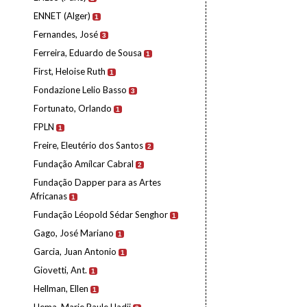
ENNET (Alger)
1
Fernandes, José
3
Ferreira, Eduardo de Sousa
1
First, Heloise Ruth
1
Fondazione Lelio Basso
3
Fortunato, Orlando
1
FPLN
1
Freire, Eleutério dos Santos
2
Fundação Amílcar Cabral
2
Fundação Dapper para as Artes
Africanas
1
Fundação Léopold Sédar Senghor
1
Gago, José Mariano
1
Garcia, Juan Antonio
1
Giovetti, Ant.
1
Hellman, Ellen
1