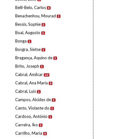
Belli-Belo, Carlos
8
Benachenhou, Mourad
1
Bessis, Sophie
2
Boal, Augusto
1
Bonga
1
Bosgra, Sietse
1
Bragança, Aquino de
1
Brito, Joseph
1
Cabral, Amílcar
12
Cabral, Ana Maria
3
Cabral, Luís
1
Campos, Alcides de
1
Canto, Violante do
1
Cardoso, António
1
Carreira, Iko
1
Carrilho, Maria
3