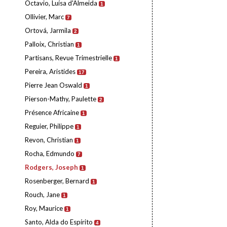
Octavio, Luísa d'Almeida
1
Ollivier, Marc
7
Ortová, Jarmila
2
Palloix, Christian
1
Partisans, Revue Trimestrielle
1
Pereira, Aristides
17
Pierre Jean Oswald
1
Pierson-Mathy, Paulette
2
Présence Africaine
1
Reguier, Philippe
1
Revon, Christian
1
Rocha, Edmundo
7
Rodgers, Joseph
1
Rosenberger, Bernard
1
Rouch, Jane
1
Roy, Maurice
1
Santo, Alda do Espírito
4