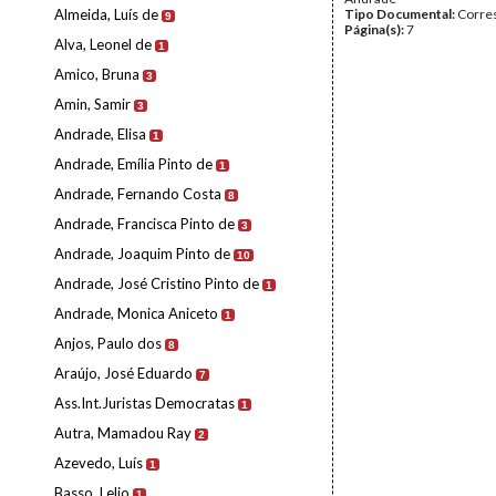
Almeida, Luís de
Tipo Documental:
Corre
9
Página(s):
7
Alva, Leonel de
1
Amico, Bruna
3
Amin, Samir
3
Andrade, Elisa
1
Andrade, Emília Pinto de
1
Andrade, Fernando Costa
8
Andrade, Francisca Pinto de
3
Andrade, Joaquim Pinto de
10
Andrade, José Cristino Pinto de
1
Andrade, Monica Aniceto
1
Anjos, Paulo dos
8
Araújo, José Eduardo
7
Ass.Int.Juristas Democratas
1
Autra, Mamadou Ray
2
Azevedo, Luís
1
Basso, Lelio
1