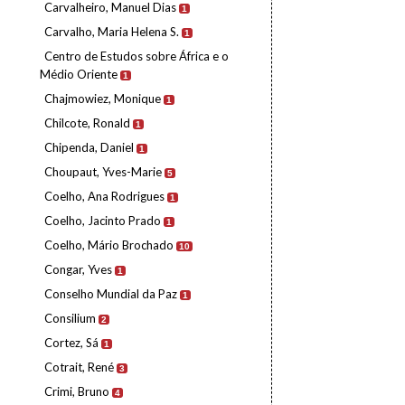
Carvalheiro, Manuel Dias
1
Carvalho, Maria Helena S.
1
Centro de Estudos sobre África e o
Médio Oriente
1
Chajmowiez, Monique
1
Chilcote, Ronald
1
Chipenda, Daniel
1
Choupaut, Yves-Marie
5
Coelho, Ana Rodrigues
1
Coelho, Jacinto Prado
1
Coelho, Mário Brochado
10
Congar, Yves
1
Conselho Mundial da Paz
1
Consilium
2
Cortez, Sá
1
Cotrait, René
3
Crimi, Bruno
4