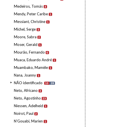
Medeiros, Tomás
4
Mendy, Peter Caribe
1
Messiant, Christine
1
Michel, Serge
3
Moore, Sabra
2
Moser, Gerald
1
Mourão, Fernando
6
Muaca, Eduardo André
1
Muambako, Mamèle
1
Nana, Joanny
1
NÃO identificado
10
28
Neto, Africano
3
Neto, Agostinho
23
Niessen, Adelheid
1
Noirot, Paul
2
N’Gouabi, Marien
1