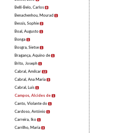
Belli-Belo, Carlos
8
Benachenhou, Mourad
1
Bessis, Sophie
2
Boal, Augusto
1
Bonga
1
Bosgra, Sietse
1
Bragança, Aquino de
1
Brito, Joseph
1
Cabral, Amílcar
12
Cabral, Ana Maria
3
Cabral, Luís
1
Campos, Alcides de
1
Canto, Violante do
1
Cardoso, António
1
Carreira, Iko
1
Carrilho, Maria
3