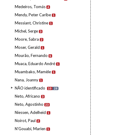
Medeiros, Tomás
4
Mendy, Peter Caribe
1
Messiant, Christine
1
Michel, Serge
3
Moore, Sabra
2
Moser, Gerald
1
Mourão, Fernando
6
Muaca, Eduardo André
1
Muambako, Mamèle
1
Nana, Joanny
1
NÃO identificado
10
28
Neto, Africano
3
Neto, Agostinho
23
Niessen, Adelheid
1
Noirot, Paul
2
N’Gouabi, Marien
1