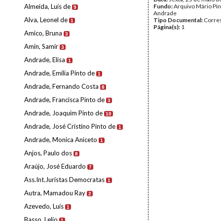
Almeida, Luís de
Fundo:
Arquivo Mário Pin
9
Andrade
Alva, Leonel de
Tipo Documental:
Corre
1
Página(s):
1
Amico, Bruna
3
Amin, Samir
3
Andrade, Elisa
1
Andrade, Emília Pinto de
1
Andrade, Fernando Costa
8
Andrade, Francisca Pinto de
3
Andrade, Joaquim Pinto de
10
Andrade, José Cristino Pinto de
1
Andrade, Monica Aniceto
1
Anjos, Paulo dos
8
Araújo, José Eduardo
7
Ass.Int.Juristas Democratas
1
Autra, Mamadou Ray
2
Azevedo, Luís
1
Basso, Lelio
1