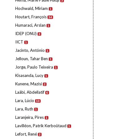
Hema, Marie Paule Hadji
3
Hochwald, Miriam
1
Houtart, François
34
Humaraci, Arslan
1
IDEP (ONU)
3
IICT
1
Jacinto, António
1
Jelloun, Tahar Ben
1
Jorge, Paulo Teixeira
1
Kisasanda, Lucy
1
Kunene, Mazisi
2
Laâbi, Abdellatif
6
Lara, Lúcio
10
Lara, Ruth
1
Laranjeira, Pires
1
Lavilléon, Patrik Kerboûtaud
1
Lefort, René
2