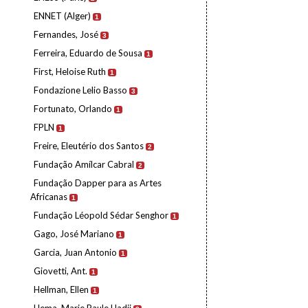
ENNET (Alger)
1
Fernandes, José
3
Ferreira, Eduardo de Sousa
1
First, Heloise Ruth
1
Fondazione Lelio Basso
3
Fortunato, Orlando
1
FPLN
1
Freire, Eleutério dos Santos
2
Fundação Amílcar Cabral
2
Fundação Dapper para as Artes
Africanas
1
Fundação Léopold Sédar Senghor
1
Gago, José Mariano
1
Garcia, Juan Antonio
1
Giovetti, Ant.
1
Hellman, Ellen
1