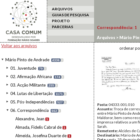
ARQUIVOS
GUIAS DE PESQUISA
PROJETO
PARCERIAS
Correspondência:
1
Arquivos
>
Mário Pin
Voltar aos arquivos
ordenar po
Mário Pinto de Andrade
4336
I
01. Juventude
79
I
02. Afirmação Africana
174
I
03. Acção Militante
255
I
04. Lutas de Libertação
1171
I
05. Pós-Independências
527
I
Pasta:
04333.001.010
Assunto:
Troca de corre
06. Correspondência
662
I
entre Mário Pinto de And
Maldoror, bem como reco
Alexandre, Jean
1
imprensa relativos a um f
Sarah.
Almada, Fidelis Cabral de
1
Remetente:
Alcides de 
Destinatário:
Mário de A
Almeida, Josefina Duarte de
1
Data:
sexta, 25 de maio d