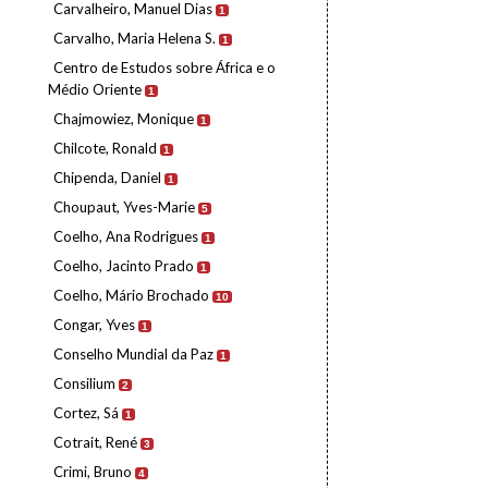
Carvalheiro, Manuel Dias
1
Carvalho, Maria Helena S.
1
Centro de Estudos sobre África e o
Médio Oriente
1
Chajmowiez, Monique
1
Chilcote, Ronald
1
Chipenda, Daniel
1
Choupaut, Yves-Marie
5
Coelho, Ana Rodrigues
1
Coelho, Jacinto Prado
1
Coelho, Mário Brochado
10
Congar, Yves
1
Conselho Mundial da Paz
1
Consilium
2
Cortez, Sá
1
Cotrait, René
3
Crimi, Bruno
4