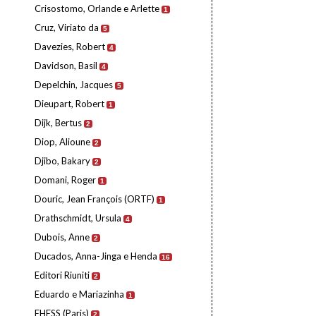
Crisostomo, Orlande e Arlette
1
Cruz, Viriato da
5
Davezies, Robert
4
Davidson, Basil
4
Depelchin, Jacques
5
Dieupart, Robert
1
Dijk, Bertus
2
Diop, Alioune
2
Djibo, Bakary
2
Domani, Roger
1
Douric, Jean François (ORTF)
1
Drathschmidt, Ursula
4
Dubois, Anne
2
Ducados, Anna-Jinga e Henda
16
Editori Riuniti
2
Eduardo e Mariazinha
1
EHESS (Paris)
2