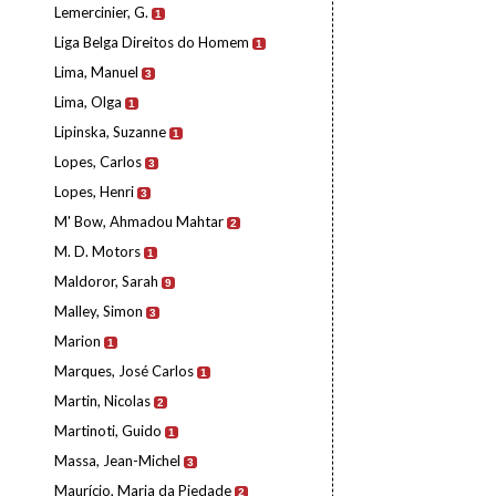
Lemercinier, G.
1
Liga Belga Direitos do Homem
1
Lima, Manuel
3
Lima, Olga
1
Lipinska, Suzanne
1
Lopes, Carlos
3
Lopes, Henri
3
M' Bow, Ahmadou Mahtar
2
M. D. Motors
1
Maldoror, Sarah
9
Malley, Simon
3
Marion
1
Marques, José Carlos
1
Martin, Nicolas
2
Martinoti, Guido
1
Massa, Jean-Michel
3
Maurício, Maria da Piedade
2