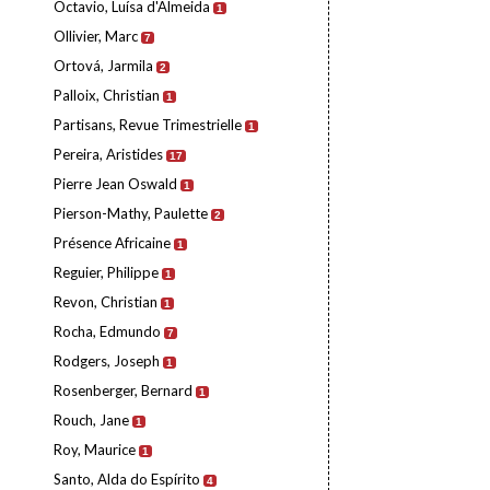
Octavio, Luísa d'Almeida
1
Ollivier, Marc
7
Ortová, Jarmila
2
Palloix, Christian
1
Partisans, Revue Trimestrielle
1
Pereira, Aristides
17
Pierre Jean Oswald
1
Pierson-Mathy, Paulette
2
Présence Africaine
1
Reguier, Philippe
1
Revon, Christian
1
Rocha, Edmundo
7
Rodgers, Joseph
1
Rosenberger, Bernard
1
Rouch, Jane
1
Roy, Maurice
1
Santo, Alda do Espírito
4