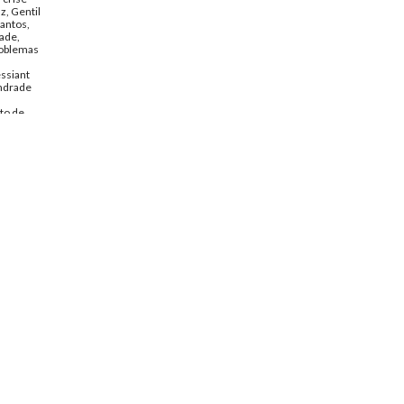
z, Gentil
Santos,
rade,
roblemas
ssiant
ndrade
to de
spondencia