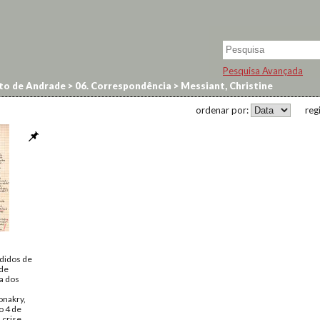
Pesquisa Avançada
to de Andrade
>
06. Correspondência
>
Messiant, Christine
ordenar por:
reg
didos de
 de
a dos
onakry,
o 4 de
 crise