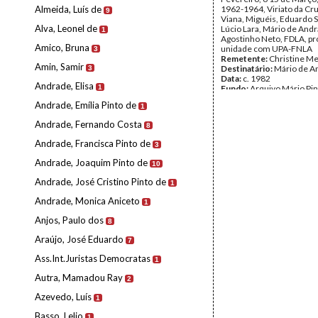
Almeida, Luís de
1962-1964, Viriato da Cru
9
Viana, Miguéis, Eduardo 
Alva, Leonel de
Lúcio Lara, Mário de And
1
Agostinho Neto, FDLA, p
Amico, Bruna
unidade com UPA-FNLA
3
Remetente:
Christine Me
Amin, Samir
Destinatário:
Mário de A
3
Data:
c. 1982
Andrade, Elisa
1
Fundo:
Arquivo Mário Pin
Andrade
Andrade, Emília Pinto de
1
Tipo Documental:
Corre
Página(s):
8
Andrade, Fernando Costa
8
Andrade, Francisca Pinto de
3
Andrade, Joaquim Pinto de
10
Andrade, José Cristino Pinto de
1
Andrade, Monica Aniceto
1
Anjos, Paulo dos
8
Araújo, José Eduardo
7
Ass.Int.Juristas Democratas
1
Autra, Mamadou Ray
2
Azevedo, Luís
1
Basso, Lelio
1