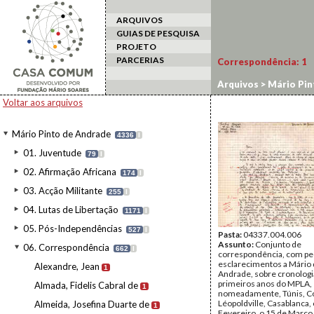
ARQUIVOS
GUIAS DE PESQUISA
PROJETO
PARCERIAS
Correspondência:
1
Arquivos
>
Mário Pin
Voltar aos arquivos
Mário Pinto de Andrade
4336
I
01. Juventude
79
I
02. Afirmação Africana
174
I
03. Acção Militante
255
I
04. Lutas de Libertação
1171
I
05. Pós-Independências
527
I
Pasta:
04337.004.006
Assunto:
Conjunto de
06. Correspondência
662
I
correspondência, com pe
esclarecimentos a Mário
Alexandre, Jean
1
Andrade, sobre cronologi
primeiros anos do MPLA,
Almada, Fidelis Cabral de
1
nomeadamente, Túnis, C
Léopoldville, Casablanca, 
Almeida, Josefina Duarte de
1
Fevereiro, o 15 de Março,