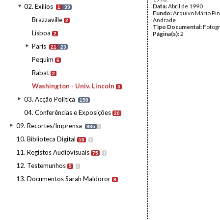
02. Exílios
Data:
Abril de 1990
1
39
Fundo:
Arquivo Mário Pin
Brazzaville
Andrade
2
Tipo Documental:
Fotogr
Lisboa
Página(s):
2
2
Paris
21
23
Pequim
6
Rabat
2
Washington - Univ. Lincoln
3
03. Acção Política
158
04. Conferências e Exposições
20
09. Recortes/Imprensa
985
I
10. Biblioteca Digital
10
I
11. Registos Audiovisuais
75
I
12. Testemunhos
5
I
13. Documentos Sarah Maldoror
8