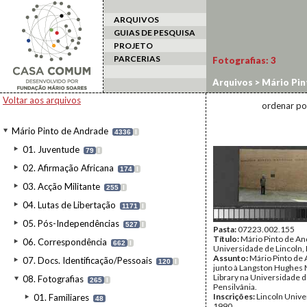
ARQUIVOS
GUIAS DE PESQUISA
PROJETO
PARCERIAS
Fotografias:
3
Arquivos
>
Mário Pin
Voltar aos arquivos
ordenar po
Mário Pinto de Andrade
4336
I
01. Juventude
79
I
02. Afirmação Africana
174
I
03. Acção Militante
255
I
04. Lutas de Libertação
1171
I
05. Pós-Independências
527
I
Pasta:
07223.002.155
Título:
Mário Pinto de An
06. Correspondência
662
I
Universidade de Lincoln, 
Assunto:
Mário Pinto de
07. Docs. Identificação/Pessoais
120
I
junto à Langston Hughes
Library na Universidade d
08. Fotografias
265
I
Pensilvânia.
Inscrições:
Lincoln Univer
01. Familiares
48
1990.