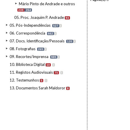
Mário Pinto de Andrade e outros
239
264
05. Proc. Joaquim P. Andrade
93
05. Pós-Independências
527
I
06. Correspondência
662
I
07. Docs. Identificação/Pessoais
120
I
08. Fotografias
265
I
09. Recortes/Imprensa
985
I
10. Biblioteca Digital
10
I
11. Registos Audiovisuais
75
I
12. Testemunhos
5
I
13. Documentos Sarah Maldoror
8