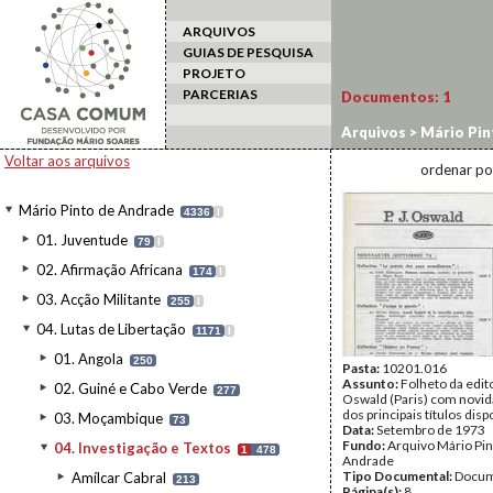
ARQUIVOS
GUIAS DE PESQUISA
PROJETO
PARCERIAS
Documentos:
1
Arquivos
>
Mário Pin
Voltar aos arquivos
ordenar po
Mário Pinto de Andrade
4336
I
01. Juventude
79
I
02. Afirmação Africana
174
I
03. Acção Militante
255
I
04. Lutas de Libertação
1171
I
01. Angola
250
Pasta:
10201.016
Assunto:
Folheto da edito
02. Guiné e Cabo Verde
277
Oswald (Paris) com novida
dos principais títulos disp
03. Moçambique
73
Data:
Setembro de 1973
Fundo:
Arquivo Mário Pin
04. Investigação e Textos
1
478
Andrade
Tipo Documental:
Docum
Amílcar Cabral
213
Página(s):
8