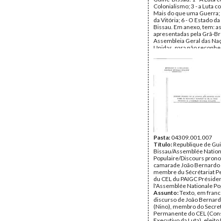
Colonialismo; 3 - a Luta c
Mais do que uma Guerra; 
da Vitória; 6 - O Estado d
Bissau. Em anexo, tem: a
apresentadas pela Grã-Br
Assembleia Geral das Na
Unidas, para não reconhe
Estado; o texto da procl
Estado da Guiné-Bissau; e
Constituição da Guiné-Bi
Data:
Setembro de 1973
Fundo:
Arquivo Mário Pin
Andrade
Tipo Documental:
Docum
Página(s):
24
Pasta:
04309.001.007
Título:
Republique de Gu
Bissau/Assemblée Nation
Populaire/Discours prono
camarade João Bernardo 
membre du Sécrétariat 
du CEL du PAIGC Préside
l'Assemblée Nationale Po
Assunto:
Texto, em franc
discurso de João Bernard
(Nino), membro do Secre
Permanente do CEL (Con
Executivo da Luta), eleit