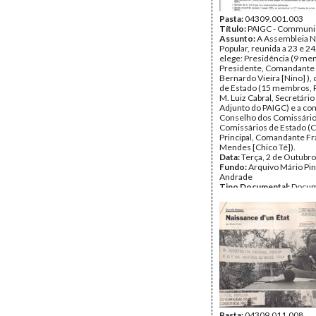
Pasta:
04309.001.003
Título:
PAIGC - Commun
Assunto:
A Assembleia N
Popular, reunida a 23 e 2
elege: Presidência (9 me
Presidente, Comandante
Bernardo Vieira [Nino] ),
de Estado (15 membros, 
M. Luiz Cabral, Secretário
Adjunto do PAIGC) e a co
Conselho dos Comissário
Comissários de Estado (
Principal, Comandante Fr
Mendes [Chico Té]).
Data:
Terça, 2 de Outubr
Fundo:
Arquivo Mário Pin
Andrade
Tipo Documental:
Docum
Página(s):
3
Pasta:
04309.011.008