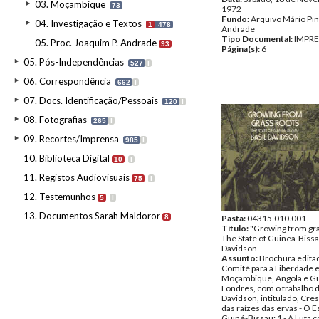
03. Moçambique
73
1972
Fundo:
Arquivo Mário Pin
04. Investigação e Textos
1
478
Andrade
Tipo Documental:
IMPR
05. Proc. Joaquim P. Andrade
93
Página(s):
6
05. Pós-Independências
527
I
06. Correspondência
662
I
07. Docs. Identificação/Pessoais
120
I
08. Fotografias
265
I
09. Recortes/Imprensa
985
I
10. Biblioteca Digital
10
I
11. Registos Audiovisuais
75
I
12. Testemunhos
5
I
13. Documentos Sarah Maldoror
8
Pasta:
04315.010.001
Título:
"Growing from gra
The State of Guinea-Bissau
Davidson
Assunto:
Brochura edita
Comité para a Liberdade
Moçambique, Angola e G
Londres, com o trabalho d
Davidson, intitulado, Cres
das raízes das ervas - O E
Guiné-Bissau: 1 - A Luta c