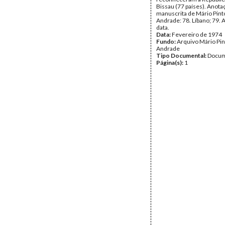
Bissau (77 países). Anota
manuscrita de Mário Pint
Andrade: 78. Líbano; 79. A
data.
Data:
Fevereiro de 1974
Fundo:
Arquivo Mário Pin
Andrade
Tipo Documental:
Docum
Página(s):
1