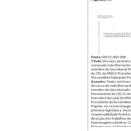
Pasta:
04315.003.008
Título:
Discours prononcé
camarade João Bernardo 
membre du Sécrétariat 
du CEL du PAIGC Préside
l'Assemblée Nationale Po
Assunto:
Texto, em franc
discurso de João Bernard
membro do Secretariado
Permanente do CEL (Com
Executivo da Luta) do PAI
Presidente da Assemblei
Popular, na sessão inaugu
primeira legislatura. Dest
responsabilidade históric
direcção dos trabalhos da
Homenagem a Amílcar Ca
Primeira missão histórica
Assembleia Nacional Popu