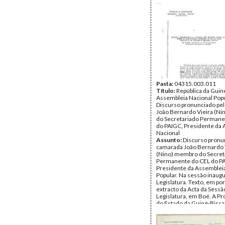
supremo da soberania do
proclamar a existência do
que, de facto, existe na G
Unidade povo africano na
Cabo Verde. Proclamação
República da Guiné-Bissa
Data:
Domingo, 23 de Se
1973
Fundo:
Arquivo Mário Pin
Andrade
Tipo Documental:
Docum
Página(s):
Pasta:
04315.003.011
10
Título:
República da Guin
Assembleia Nacional Popu
Discurso pronunciado pe
João Bernardo Vieira (N
do Secretariado Permane
do PAIGC, Presidente da
Nacional
Assunto:
Discurso pronu
camarada João Bernardo 
(Nino) membro do Secret
Permanente do CEL do P
Presidente da Assemblei
Popular. Na sessão inaugur
Legislatura. Texto, em po
extracto da Acta da Sessão
Legislatura, em Boé. A P
do Estado da Guiné-Bissa
Data:
Domingo, 23 de Se
1973
Fundo:
Arquivo Mário Pin