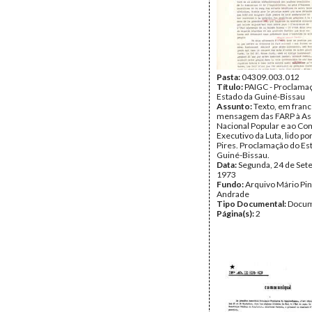
Pasta:
04309.003.012
Título:
PAIGC - Proclama
Estado da Guiné-Bissau
Assunto:
Texto, em franc
mensagem das FARP à As
Nacional Popular e ao Co
Executivo da Luta, lido po
Pires. Proclamação do Es
Guiné-Bissau.
Data:
Segunda, 24 de Set
1973
Fundo:
Arquivo Mário Pin
Andrade
Tipo Documental:
Docum
Página(s):
2