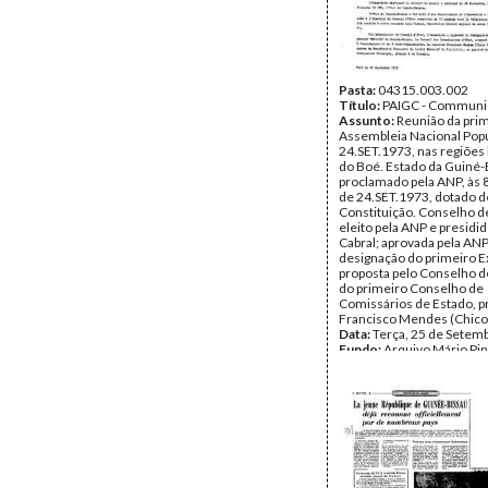
Pasta:
04315.003.002
Título:
PAIGC - Commun
Assunto:
Reunião da pri
Assembleia Nacional Popu
24.SET.1973, nas regiões 
do Boé. Estado da Guiné-
proclamado pela ANP, às
de 24.SET.1973, dotado d
Constituição. Conselho d
eleito pela ANP e presidid
Cabral; aprovada pela AN
designação do primeiro E
proposta pelo Conselho d
do primeiro Conselho de
Comissários de Estado, p
Francisco Mendes (Chico 
Data:
Terça, 25 de Setem
Fundo:
Arquivo Mário Pin
Andrade
Tipo Documental:
Docum
Página(s):
1