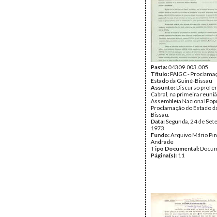
Andrade
Tipo Documental:
Docum
Página(s):
9
Pasta:
04309.003.005
Título:
PAIGC - Proclama
Estado da Guiné-Bissau
Assunto:
Discurso profer
Cabral, na primeira reuni
Assembleia Nacional Popu
Proclamação do Estado d
Bissau.
Data:
Segunda, 24 de Set
1973
Fundo:
Arquivo Mário Pin
Andrade
Tipo Documental:
Docum
Página(s):
11