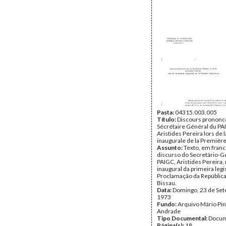
Pasta:
04315.003.005
Título:
Discours prononcé
Sécrétaire Général du PA
Aristides Pereira lors de 
inaugurale de la Première
Assunto:
Texto, em franc
discurso do Secretário-G
PAIGC, Aristides Pereira,
inaugural da primeira legi
Proclamação da República
Bissau.
Data:
Domingo, 23 de Se
1973
Fundo:
Arquivo Mário Pin
Andrade
Tipo Documental:
Docum
Página(s):
18