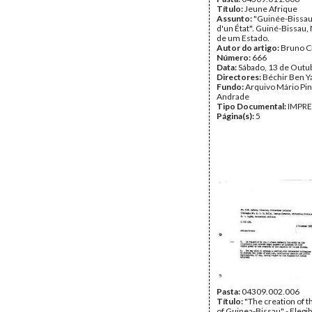
Título:
Jeune Afrique
Assunto:
"Guinée-Bissau
d'un État". Guiné-Bissau
de um Estado.
Autor do artigo:
Bruno C
Número:
666
Data:
Sábado, 13 de Outu
Directores:
Béchir Ben 
Fundo:
Arquivo Mário Pin
Andrade
Tipo Documental:
IMPR
Página(s):
5
Pasta:
04309.002.006
Título:
"The creation of t
of Guinea-Bissau" - Elegibi