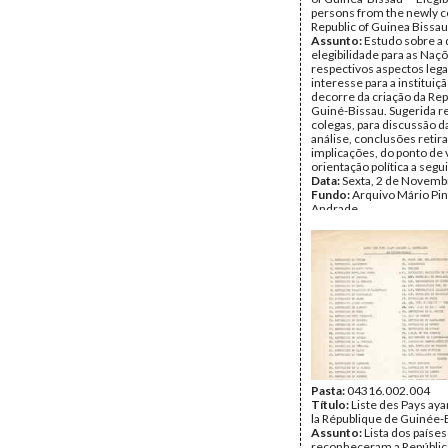
persons from the newly c
Republic of Guinea Bissau
Assunto:
Estudo sobre a 
elegibilidade para as Naç
respectivos aspectos lega
interesse para a instituiç
decorre da criação da Rep
Guiné-Bissau. Sugerida r
colegas, para discussão d
análise, conclusões retir
implicações, do ponto de 
orientação política a segui
Data:
Sexta, 2 de Novemb
Fundo:
Arquivo Mário Pin
Andrade
Tipo Documental:
Docum
Página(s):
9
Pasta:
04316.002.004
Título:
Liste des Pays ay
la République de Guinée-
Assunto:
Lista dos paíse
reconheceram a Repúblic