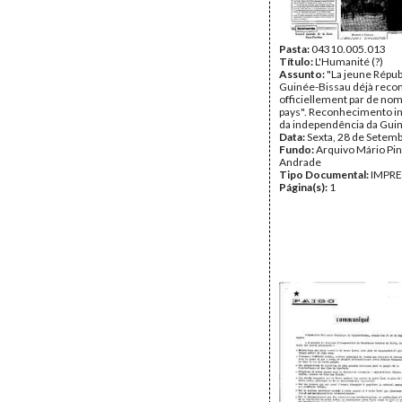
Pasta:
04310.005.013
Título:
L'Humanité (?)
Assunto:
"La jeune Répub
Guinée-Bissau déjà reco
officiellement par de no
pays". Reconhecimento in
da independência da Guin
Data:
Sexta, 28 de Setem
Fundo:
Arquivo Mário Pin
Andrade
Tipo Documental:
IMPR
Página(s):
1