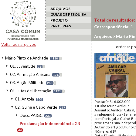
ARQUIVOS
GUIAS DE PESQUISA
Total de resultados:
PROJETO
PARCERIAS
Correspondência:
1
Arquivos
>
Mário Pin
Independência GB
Voltar aos arquivos
ordenar po
Mário Pinto de Andrade
4336
I
01. Juventude
79
I
02. Afirmação Africana
174
I
03. Acção Militante
255
I
04. Lutas de Libertação
1171
I
01. Angola
250
Pasta:
04316.002.002
Título:
Jeune Afrique
02. Guiné e Cabo Verde
277
Assunto:
Amílcar Cabral,
a independência - Sem ne
Docs. PAIGC
233
com Portugal, a Guiné-Bis
proclamar a sua independ
Proclamação Independência GB
Autor do artigo:
Bruno C
44
Número:
619
Data:
Sábado, 18 de Nov