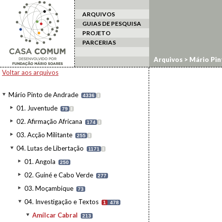
ARQUIVOS
GUIAS DE PESQUISA
PROJETO
PARCERIAS
Arquivos
>
Mário Pin
Voltar aos arquivos
Mário Pinto de Andrade
4336
I
01. Juventude
79
I
02. Afirmação Africana
174
I
03. Acção Militante
255
I
04. Lutas de Libertação
1171
I
01. Angola
250
02. Guiné e Cabo Verde
277
03. Moçambique
73
04. Investigação e Textos
1
478
Amílcar Cabral
213