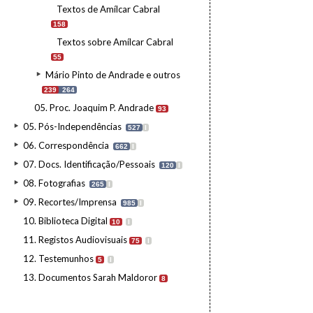
Textos de Amílcar Cabral
158
Textos sobre Amílcar Cabral
55
Mário Pinto de Andrade e outros
239
264
05. Proc. Joaquim P. Andrade
93
05. Pós-Independências
527
I
06. Correspondência
662
I
07. Docs. Identificação/Pessoais
120
I
08. Fotografias
265
I
09. Recortes/Imprensa
985
I
10. Biblioteca Digital
10
I
11. Registos Audiovisuais
75
I
12. Testemunhos
5
I
13. Documentos Sarah Maldoror
8