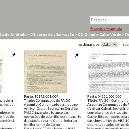
Pesquisa Avançada
to de Andrade
>
04. Lutas de Libertação
>
02. Guiné e Cabo Verde
>
Do
ordenar por:
reg
Pasta:
10192.001.009
Pasta:
04321.002.005
ais de la
Título:
Comunicado do PAIGC
Título:
PAIGC - Communiq
s Iles du
Assunto:
Comunicado assinado por
Assunto:
Comunicado do 
Amílcar Cabral, Secretário Geral do
(Amílcar Cabral, Secretário
onhecer o
PAIGC, fazendo o balanço das
com o balanço da situação m
lítico do
operações de guerrilha durante parte
Guiné-Bissau, no início da 
ependência
da estação seca na Guiné. Refere a
das chuvas. Mês de ABR.1
batalha da Ilha de Como.
dos mais pesados em perd
ortuguesa"
Data:
Sexta, 27 de Março de 1964
humanas e materiais para o