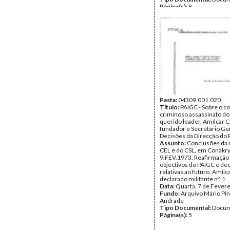
Página(s):
8
Pasta:
04309.001.020
Título:
PAIGC - Sobre o c
criminoso assassinato do
querido leader, Amílcar C
fundador e Secretário Ger
Decisões da Direcção do 
Assunto:
Conclusões da 
CEL e do CSL, em Conakry,
9.FEV.1973. Reafirmação 
objectivos do PAIGC e de
relativas ao futuro. Amílc
declarado militante nº. 1.
Data:
Quarta, 7 de Fever
Fundo:
Arquivo Mário Pin
Andrade
Tipo Documental:
Docum
Página(s):
5