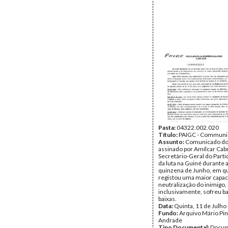
Pasta:
04322.002.020
Título:
PAIGC - Commun
Assunto:
Comunicado do
assinado por Amílcar Cabr
Secretário-Geral do Parti
da luta na Guiné durante 
quinzena de Junho, em q
registou uma maior capa
neutralização do inimigo,
inclusivamente, sofreu b
baixas.
Data:
Quinta, 11 de Julho
Fundo:
Arquivo Mário Pin
Andrade
Tipo Documental:
Docum