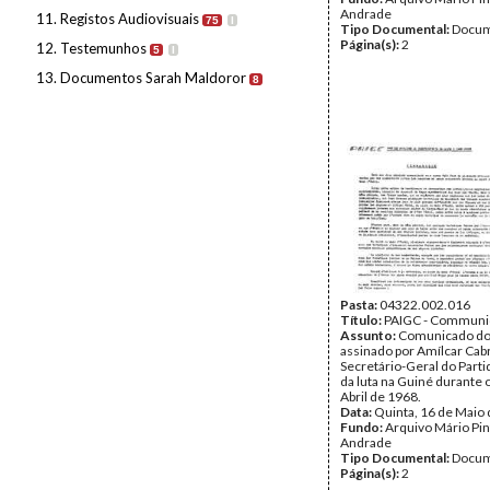
Andrade
11. Registos Audiovisuais
75
I
Tipo Documental:
Docum
Página(s):
2
12. Testemunhos
5
I
13. Documentos Sarah Maldoror
8
Pasta:
04322.002.016
Título:
PAIGC - Commun
Assunto:
Comunicado do
assinado por Amílcar Cabr
Secretário-Geral do Parti
da luta na Guiné durante
Abril de 1968.
Data:
Quinta, 16 de Maio
Fundo:
Arquivo Mário Pin
Andrade
Tipo Documental:
Docum
Página(s):
2