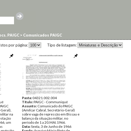
cs. PAIGC
>
Comunicados PAIGC
istos por página:
Tipo de listagem:
Pasta:
04321.002.004
ué
Título:
PAIGC - Communiqué
PAIGC
Assunto:
Comunicado do PAIGC
-Geral),
(Amílcar Cabral, Secretário-Geral)
ilitar na
sobre vaga de repressão em Bissau e
estação
balanço da situação militar, no
966, um
período de 1 a 20.MAI.1966.
as
Data:
Sexta, 3 de Junho de 1966
 exército
Fundo:
Arquivo Mário Pinto de