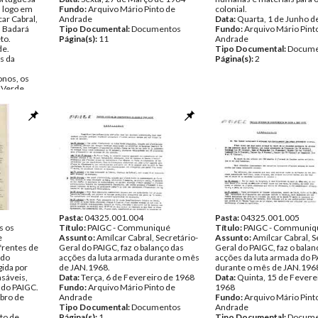
, logo em
Fundo:
Arquivo Mário Pinto de
colonial.
ar Cabral,
Andrade
Data:
Quarta, 1 de Junho d
, Badará
Tipo Documental:
Documentos
Fundo:
Arquivo Mário Pint
to.
Página(s):
11
Andrade
de.
Tipo Documental:
Docume
s da
Página(s):
2
onos, os
 Verde
ominação
truir, na
ntexto
ta.
smo
ugueses.
temer. Apelo
 por parte
, em relação
Pasta:
04325.001.004
Pasta:
04325.001.005
s os
to de
Título:
PAIGC - Communiqué
Título:
PAIGC - Communiq
e
Assunto:
Amílcar Cabral, Secretário-
Assunto:
Amílcar Cabral, S
frentes de
entos
Geral do PAIGC, faz o balanço das
Geral do PAIGC, faz o balan
ido
acções da luta armada durante o mês
acções da luta armada do 
ida por
de JAN.1968.
durante o mês de JAN.196
nsáveis,
Data:
Terça, 6 de Fevereiro de 1968
Data:
Quinta, 15 de Fevere
 do PAIGC.
Fundo:
Arquivo Mário Pinto de
1968
bro de
Andrade
Fundo:
Arquivo Mário Pint
Tipo Documental:
Documentos
Andrade
to de
Página(s):
1
Tipo Documental:
Docume