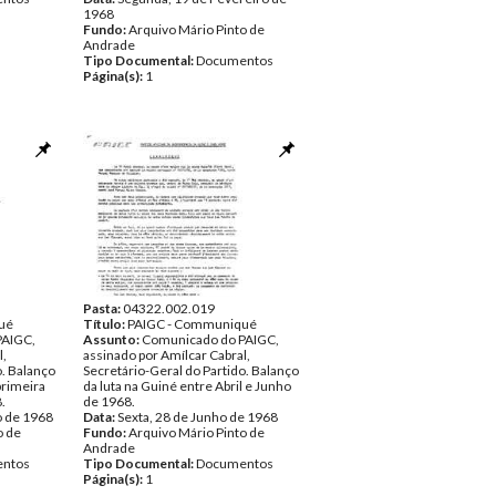
1968
Fundo:
Arquivo Mário Pinto de
Andrade
Tipo Documental:
Documentos
Página(s):
1
Pasta:
04322.002.019
ué
Título:
PAIGC - Communiqué
PAIGC,
Assunto:
Comunicado do PAIGC,
l,
assinado por Amílcar Cabral,
o. Balanço
Secretário-Geral do Partido. Balanço
primeira
da luta na Guiné entre Abril e Junho
.
de 1968.
o de 1968
Data:
Sexta, 28 de Junho de 1968
o de
Fundo:
Arquivo Mário Pinto de
Andrade
ntos
Tipo Documental:
Documentos
Página(s):
1