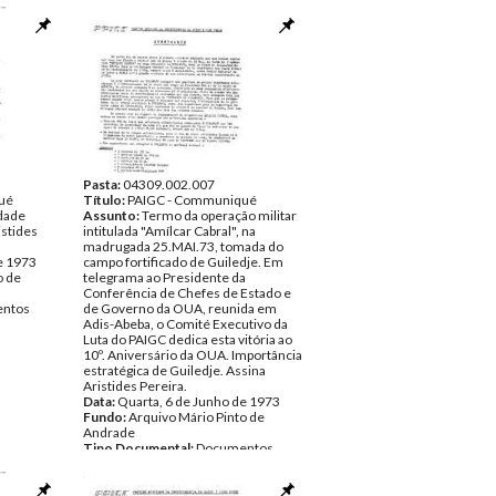
Pasta:
04309.002.007
ué
Título:
PAIGC - Communiqué
idade
Assunto:
Termo da operação militar
istides
intitulada "Amílcar Cabral", na
madrugada 25.MAI.73, tomada do
e 1973
campo fortificado de Guiledje. Em
o de
telegrama ao Presidente da
Conferência de Chefes de Estado e
ntos
de Governo da OUA, reunida em
Adis-Abeba, o Comité Executivo da
Luta do PAIGC dedica esta vitória ao
10º. Aniversário da OUA. Importância
estratégica de Guiledje. Assina
Aristides Pereira.
Data:
Quarta, 6 de Junho de 1973
Fundo:
Arquivo Mário Pinto de
Andrade
Tipo Documental:
Documentos
Página(s):
2