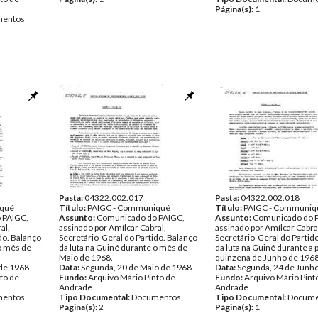
Página(s):
1
entos
Pasta:
04322.002.017
Pasta:
04322.002.018
iqué
Título:
PAIGC - Communiqué
Título:
PAIGC - Communiq
 PAIGC,
Assunto:
Comunicado do PAIGC,
Assunto:
Comunicado do 
al,
assinado por Amílcar Cabral,
assinado por Amílcar Cabra
do. Balanço
Secretário-Geral do Partido. Balanço
Secretário-Geral do Partid
 o mês de
da luta na Guiné durante o mês de
da luta na Guiné durante a 
Maio de 1968.
quinzena de Junho de 1968
 de 1968
Data:
Segunda, 20 de Maio de 1968
Data:
Segunda, 24 de Junh
to de
Fundo:
Arquivo Mário Pinto de
Fundo:
Arquivo Mário Pint
Andrade
Andrade
entos
Tipo Documental:
Documentos
Tipo Documental:
Docume
Página(s):
2
Página(s):
1