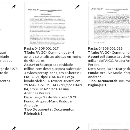
Pasta:
04309.001.017
Pasta:
04309.001.018
iqué
Título:
PAIGC - Communiqué - 4
Título:
PAIGC - Communiq
vidade
avions colonialistes abattus en moins
Assunto:
Balanço da activ
ristides
de 48 heures
militar do PAIGC. Assina Ar
Assunto:
Balanço da actividade
Pereira.
rço de 1973
militar, com destaque para o abate de
Data:
Sexta, 30 de Março d
to de
4 aviões portugueses, em 48 horas: 1
Fundo:
Arquivo Mário Pint
FIAT G-91, tipo OTAN R4 e 1 caça
Andrade
entos
bombardeiro T-6 Texan/Harvard, em
Tipo Documental:
Docume
25.MAR.1973; 2 FIAT G-91, tipo OTAN
Página(s):
1
R4, em 23.MAR.1973. Assina
Aristides Pereira.
Data:
Terça, 27 de Março de 1973
Fundo:
Arquivo Mário Pinto de
Andrade
Tipo Documental:
Documentos
Página(s):
1