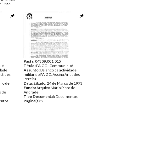
djunto,
eiro
perior do
do
 órgão
tido,
ina o
de 1973
o de
ntos
Pasta:
04309.001.015
ué
Título:
PAIGC - Communiqué
idade
Assunto:
Balanço da actividade
istides
militar do PAIGC. Assina Aristides
Pereira.
iro de
Data:
Sábado, 24 de Março de 1973
Fundo:
Arquivo Mário Pinto de
o de
Andrade
Tipo Documental:
Documentos
ntos
Página(s):
2