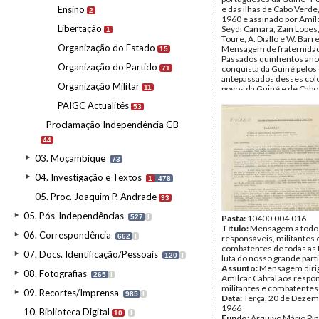
Ensino
e das ilhas de Cabo Verde
2
1960 e assinado por Amílc
Libertação
Seydi Camara, Zain Lopes
1
Toure, A. Diallo e W. Barre
Organização do Estado
Mensagem de fraternida
15
Passados quinhentos ano
Organização do Partido
conquista da Guiné pelos
71
antepassados desses col
Organização Militar
11
povos da Guiné e de Cabo
decidem acabar com a d
PAIGC Actualités
53
colonial portuguesa e cons
paz, na dignidade e no co
Proclamação Independência GB
africano, uma pátria livre,
democrática e progressis
44
Distinção entre coloniali
03. Moçambique
português e colonos port
73
Estes, se forem homens
04. Investigação e Textos
conscientes, nada têm a 
1
478
a posição de neutralidade,
05. Proc. Joaquim P. Andrade
dos colonos portugueses
93
à luta de libertação.
05. Pós-Independências
527
I
Data:
Pasta:
Outubro de 1960
10400.004.016
Fundo:
Título:
Mensagem a todo
Arquivo Mário Pin
06. Correspondência
662
I
Andrade
responsáveis, militantes 
Tipo Documental:
combatentes de todas as 
Docum
07. Docs. Identificação/Pessoais
120
I
Página(s):
luta do nosso grande part
2
Assunto:
Mensagem dirig
08. Fotografias
265
I
Amílcar Cabral aos respo
militantes e combatentes
09. Recortes/Imprensa
985
I
Data:
Terça, 20 de Dezem
1966
10. Biblioteca Digital
10
I
Fundo:
Arquivo Mário Pin