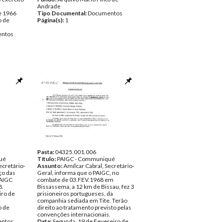
Andrade
e 1966
Tipo Documental:
Documentos
o de
Página(s):
1
ntos
Pasta:
04325.001.006
ué
Título:
PAIGC - Communiqué
ecretário-
Assunto:
Amílcar Cabral, Secretário-
ço das
Geral, informa que o PAIGC, no
PAIGC
combate de 03.FEV.1968 em
8.
Bissassema, a 12 km de Bissau, fez 3
iro de
prisioneiros portugueses, da
companhia sediada em Tite. Terão
o de
direito ao tratamento previsto pelas
convenções internacionais.
ntos
Data:
Segunda, 19 de Fevereiro de