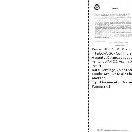
Pasta:
04309.001.016
Título:
PAIGC - Commun
Assunto:
Balanço da acti
militar do PAIGC. Assina A
Pereira.
Data:
Domingo, 25 de Ma
Fundo:
Arquivo Mário Pin
Andrade
Tipo Documental:
Docum
Página(s):
1