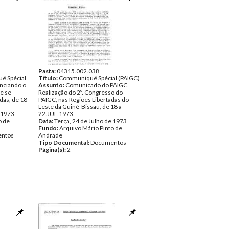
Pasta:
04315.002.038
é Spécial
Título:
Communiqué Spécial (PAIGC)
nciando o
Assunto:
Comunicado do PAIGC.
e se
Realização do 2º. Congresso do
adas, de 18
PAIGC, nas Regiões Libertadas do
Leste da Guiné-Bissau, de 18 a
e 1973
22.JUL.1973.
o de
Data:
Terça, 24 de Julho de 1973
Fundo:
Arquivo Mário Pinto de
ntos
Andrade
Tipo Documental:
Documentos
Página(s):
2