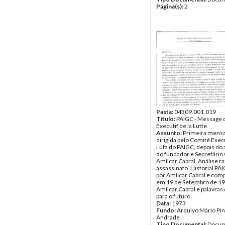
Página(s):
2
Pasta:
04309.001.019
Título:
PAIGC - Message 
Executif de la Lutte
Assunto:
Primeira men
dirigida pelo Comité Exec
Luta do PAIGC, depois do 
do fundador e Secretário 
Amílcar Cabral. Análise r
assassinato. Historial PAI
por Amílcar Cabral e com
em 19 de Setembro de 195
Amílcar Cabral e palavra
para o futuro.
Data:
1973
Fundo:
Arquivo Mário Pin
Andrade
Tipo Documental:
Docum