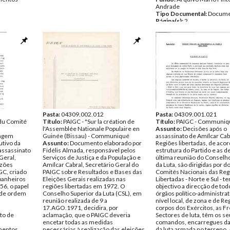
Andrade
Tipo Documental:
Docume
Página(s):
2
Pasta:
04309.002.012
Pasta:
04309.001.021
du Comité
Título:
PAIGC - "Sur la création de
Título:
PAIGC - Communiq
l'Assemblée Nationale Populaire en
Assunto:
Decisões após o
sagem
Guinée (Bissau) - Communiqué
assassinato de Amílcar Cabr
utivo da
Assunto:
Documento elaborado por
Regiões libertadas, de aco
assassinato
Fidélis Almada, responsável pelos
estrutura do Partido e as d
Geral,
Serviços de Justiça e da População e
última reunião do Conselh
azões
Amílcar Cabral, Secretário Geral do
da Luta, são dirigidas por do
GC, criado
PAIGC sobre Resultados e Bases das
Comités Nacionais das Reg
panheiros
Eleições Gerais realizadas nas
Libertadas - Norte e Sul - t
6, o papel
regiões libertadas em 1972. O
objectivo a direcção de tod
s de ordem
Conselho Superior da Luta (CSL), em
órgãos político-administrat
reunião realizada de 9 a
nível local, de zona e de Re
17.AGO.1971, decidira, por
corpos dos Exércitos, as Fr
to de
aclamação, que o PAIGC deveria
Sectores de luta, têm os s
encetar todas as medidas
comandos, encarregues da
entos
necessárias à realização das eleições
da luta armada no terreno. 