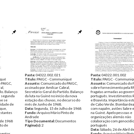
Pasta:
04322.002.021
Pasta:
04322.001.002
iqué
Título:
PAIGC - Communiqué
Título:
PAIGC - Communiq
 PAIGC,
Assunto:
Comunicado do PAIGC,
Assunto:
Comunicado do 
al,
assinado por Amílcar Cabral,
sobre fornecimento pela R
do. Balanço
Secretário-Geral do Partido. Balanço
fragatas armadas ao gover
a segunda
da luta na Guiné no início da nova
português. Investimentos R
ue se
estação das chuvas, no decurso do
e Boavista. Importância est
cidade de
mês de Junho de 1968.
de Cabo Verde. Bombarde
 que,
Data:
Segunda, 15 de Julho de 1968
com napalm, aviões Sabre e 
astantes
Fundo:
Arquivo Mário Pinto de
na Guiné. Apelo pessoas e
Andrade
organizações alemãs não
 de 1968
Tipo Documental:
Documentos
colaboração com genocídi
to de
Página(s):
2
português
Data:
Sábado, 26 de Abril d
entos
Fundo:
Arquivo Mário Pint