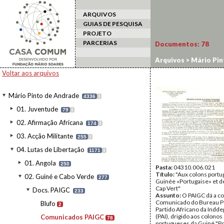
ARQUIVOS
GUIAS DE PESQUISA
PROJETO
PARCERIAS
Documentos:
78
Arquivos
>
Mário Pin
Voltar aos arquivos
Mário Pinto de Andrade
4336
I
01. Juventude
79
I
02. Afirmação Africana
174
I
03. Acção Militante
255
I
04. Lutas de Libertação
1171
I
01. Angola
250
Pasta:
04310.006.021
Título:
"Aux colons portug
02. Guiné e Cabo Verde
277
Guinée «Portugaise» et de
Cap Vert"
Docs. PAIGC
233
Assunto:
O PAIGC dá a c
Comunicado do Bureau Po
Blufo
2
Partido Africano da Indd
(PAI), drigido aos colonos
Comunicados PAIGC
78
portugueses da Guiné "P