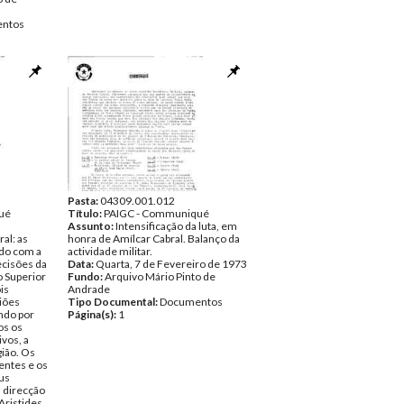
ntos
Pasta:
04309.001.012
ué
Título:
PAIGC - Communiqué
Assunto:
Intensificação da luta, em
al: as
honra de Amílcar Cabral. Balanço da
rdo com a
actividade militar.
ecisões da
Data:
Quarta, 7 de Fevereiro de 1973
o Superior
Fundo:
Arquivo Mário Pinto de
is
Andrade
iões
Tipo Documental:
Documentos
endo por
Página(s):
1
os os
ivos, a
gião. Os
entes e os
eus
 direcção
Aristides