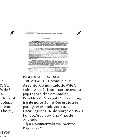
Pasta:
04322.001.003
ué
Título:
PAIGC - Communiqué
PAIGC
Assunto:
Comunicado do PAIGC
FA de 3
sobre: Adesão tropas portuguesas a
no
populações civis em Samine,
FA no Sal
República do Senegal. Perdas inimigo
ratégica
frente norte Guiné. Deserção três
amentos
portugueses e adesão PAIGC
Fiat 91,
Data:
Segunda, 16 de Março de 1970
Fundo:
Arquivo Mário Pinto de
Andrade
o
Tipo Documental:
Documentos
Página(s):
2
e 1969
o de