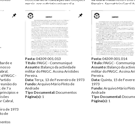
gerais, por sufrágio universal e
Pereira, Secretário Geral A
directo, para a constituição da 1ª.
assume as funções de prim
Assembleia Nacional Popular (ANP)
responsável da Direcção Su
na Guiné (Bissau). Missão Especial da
Partido, até à convocação 
ONU esteve nas regiões libertadas
Conselho Superior da Luta,
durante uma semana e constatou a
supremo de decisão do Par
sua organização e controle livre e "de
entre dois Congressos. Ass
facto" do PAIGC.
Comité Executivo da Luta.
Data:
Segunda, 8 de Janeiro de 1973
Data:
Sexta, 26 de Janeiro 
Fundo:
Arquivo Mário Pinto de
Fundo:
Arquivo Mário Pint
Andrade
Andrade
Tipo Documental:
Documentos
Tipo Documental:
Docume
Página(s):
21
Página(s):
1
Pasta:
04309.001.013
Pasta:
04309.001.014
obarde e
Título:
PAIGC - Communiqué
Título:
PAIGC - Communiq
 nosso
Assunto:
Balanço da actividade
Assunto:
Balanço da activ
abral,
militar do PAIGC. Assina Aristides
militar do PAIGC. Assina Ar
al PAIGC -
Pereira.
Pereira.
Partido
Data:
Terça, 13 de Fevereiro de 1973
Data:
Quinta, 15 de Fevere
reunião do
Fundo:
Arquivo Mário Pinto de
1973
 de 7 a
Andrade
Fundo:
Arquivo Mário Pint
princípios e
Tipo Documental:
Documentos
Andrade
cisões
Página(s):
1
Tipo Documental:
Docume
ar Cabral,
Página(s):
1
eiro de 1973
to de
entos