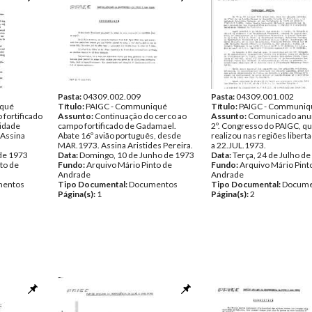
Pasta:
04309.002.009
Pasta:
04309.001.002
iqué
Título:
PAIGC - Communiqué
Título:
PAIGC - Communiqu
fortificado
Assunto:
Continuação do cerco ao
Assunto:
Comunicado anu
vidade
campo fortificado de Gadamael.
2º. Congresso do PAIGC, qu
 Assina
Abate 16º avião português, desde
realizou nas regiões libert
MAR.1973. Assina Aristides Pereira.
a 22.JUL.1973.
 de 1973
Data:
Domingo, 10 de Junho de 1973
Data:
Terça, 24 de Julho d
to de
Fundo:
Arquivo Mário Pinto de
Fundo:
Arquivo Mário Pint
Andrade
Andrade
entos
Tipo Documental:
Documentos
Tipo Documental:
Docume
Página(s):
1
Página(s):
2