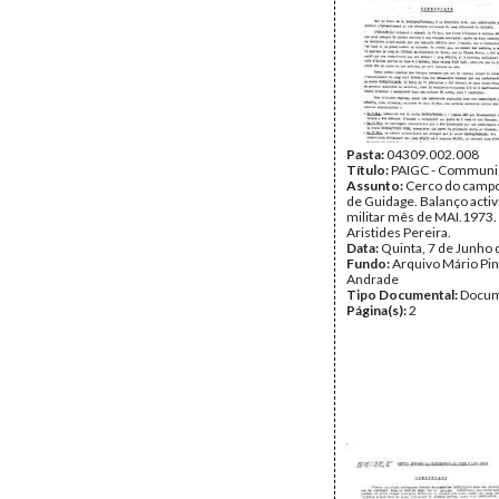
Pasta:
04309.002.008
Título:
PAIGC - Commun
Assunto:
Cerco do campo 
de Guidage. Balanço acti
militar mês de MAI.1973.
Aristides Pereira.
Data:
Quinta, 7 de Junho
Fundo:
Arquivo Mário Pin
Andrade
Tipo Documental:
Docum
Página(s):
2